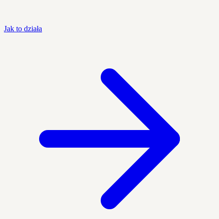
Jak to działa