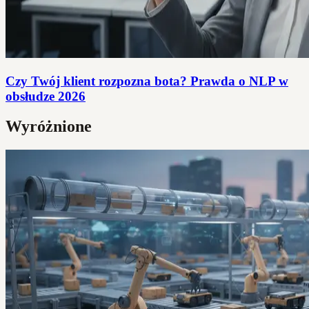
Czy Twój klient rozpozna bota? Prawda o NLP w
obsłudze 2026
Wyróżnione