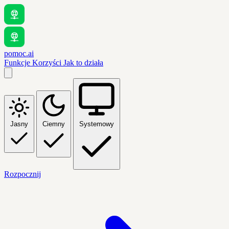
pomoc.ai
Funkcje
Korzyści
Jak to działa
Jasny
Ciemny
Systemowy
Rozpocznij