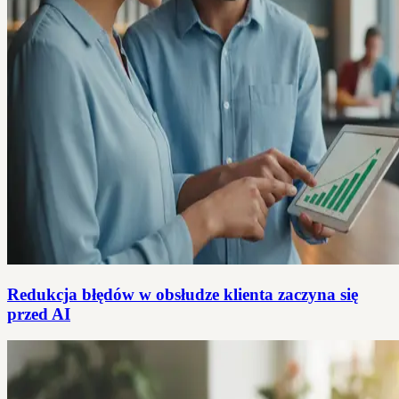
Redukcja błędów w obsłudze klienta zaczyna się
przed AI