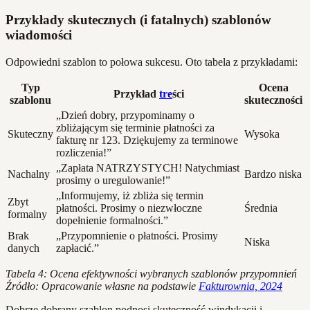
Przykłady skutecznych (i fatalnych) szablonów
wiadomości
Odpowiedni szablon to połowa sukcesu. Oto tabela z przykładami:
Typ
Ocena
Przykład
tre
ści
szablonu
skuteczności
„Dzień dobry, przypominamy o
zbliżającym się terminie płatności za
Skuteczny
Wysoka
fakturę nr 123. Dziękujemy za terminowe
rozliczenia!”
„Zapłata NATRZYSTYCH! Natychmiast
Nachalny
Bardzo niska
prosimy o uregulowanie!”
„Informujemy, iż zbliża się termin
Zbyt
płatności. Prosimy o niezwłoczne
Średnia
formalny
dopełnienie formalności.”
Brak
„Przypomnienie o płatności. Prosimy
Niska
danych
zapłacić.”
Tabela 4: Ocena efektywności wybranych szablonów przypomnień
Źródło: Opracowanie własne na podstawie
Fakturownia, 2024
Dobrze dobrany szablon podnosi skuteczność windykacji i