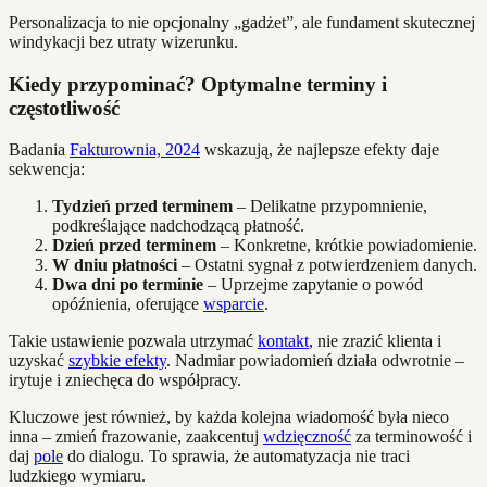
Personalizacja to nie opcjonalny „gadżet”, ale fundament skutecznej
windykacji bez utraty wizerunku.
Kiedy przypominać? Optymalne terminy i
częstotliwość
Badania
Fakturownia, 2024
wskazują, że najlepsze efekty daje
sekwencja:
Tydzień przed terminem
– Delikatne przypomnienie,
podkreślające nadchodzącą płatność.
Dzień przed terminem
– Konkretne, krótkie powiadomienie.
W dniu płatności
– Ostatni sygnał z potwierdzeniem danych.
Dwa dni po terminie
– Uprzejme zapytanie o powód
opóźnienia, oferujące
wsparcie
.
Takie ustawienie pozwala utrzymać
kontakt
, nie zrazić klienta i
uzyskać
szybkie efekty
. Nadmiar powiadomień działa odwrotnie –
irytuje i zniechęca do współpracy.
Kluczowe jest również, by każda kolejna wiadomość była nieco
inna – zmień frazowanie, zaakcentuj
wdzięczność
za terminowość i
daj
pole
do dialogu. To sprawia, że automatyzacja nie traci
ludzkiego wymiaru.