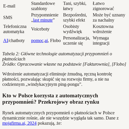
Standardowe
Tani, szybki,
Łatwo
E-mail
szablony
łatwy
zignorować
Przypomnienie
Bezpośredni,
Może być uznany
SMS
„
last minute
”
szybki efekt
za nachalny
Telefoniczna
Osobisty
Kosztowna
Voiceboty
automatyka
wydźwięk
wdrożenie
Personalizacja,
Wymaga
AI
/chatboty
pomoc
.
ai
, Flobo
uczenie się
integracji
Tabela 2: Główne technologie automatyzacji przypomnień o
płatnościach
Źródło: Opracowanie własne na podstawie [Fakturownia], [Flobo]
Wdrożenie automatyzacji eliminuje żmudną, ręczną kontrolę
płatności, pozwalając skupić się na rozwoju firmy, a nie na
codziennym „windykacyjnym ping-pongu”.
Kto w Polsce korzysta z automatycznych
przypomnień? Przekrojowy obraz rynku
Rynek automatycznych przypomnień o płatnościach w Polsce
dynamicznie rośnie, ale nie wszędzie wygląda tak samo. Dane z
mojafirma.ai, 2024
pokazują, że: