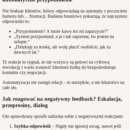
Nie brakuje klientów, którzy odpowiadają na automaty z poczuciem
humoru lub… frustracji. Badania branżowe pokazują, że najczęstsze
odpowiedzi to:
„Przypomnienie? A może kawę też mi zaparzycie?”
„System przypomniał, a ja i tak zapomnę, bo jestem na
urlopie.”
„Dziękuję za troskę, ale wolę płacić osobiście, jak za
dawnych lat.”
Te reakcje to sygnał, że nie wszyscy są gotowi na cyfrową
rewolucję i warto zostawić klientom furtkę do bezpośredniego
kontaktu czy negocjacji.
Automatyzacja nie zastąpi relacji – to narzędzie, a nie lekarstwo na
całe zło.
Jak reagować na negatywny feedback? Eskalacja,
przeprosiny, dialog
Oto sprawdzony sposób radzenia sobie z negatywnymi reakcjami:
Szybka odpowiedź
– Nigdy nie ignoruj uwag, nawet jeśli