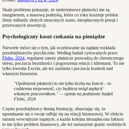
Skala problemu pokazuje, że nieterminowe płatności nie są
marginesem, a masową praktyką, która co roku kosztuje polskie
firmy miliardy złotych utraconych szans, nieopłaconych pensji i
przerwanych inwestycji.
Psychologiczny koszt czekania na pieniądze
Niewiele mówi się o tym, jak oczekiwanie na zapłatę rozkłada
przedsiębiorców psychicznie. Według badań cytowanych przez
Flobo, 2024
, regularne zatory płatnicze prowadzą do chronicznego
stresu, poczucia bezsilności i pogorszenia relacji z klientami. To nie
tylko kwestia Excela, ale też zaufania i poczucia kontroli nad
własnym biznesem.
"Opóźnienie płatności to nie tylko liczba na koncie – to
codzienna niepewność, czy będziesz mógł zapłacić
własnym pracownikom." — opinia na podstawie badań
Flobo, 2024
Często przedsiębiorcy tłumią frustrację, obawiając się, że
upominanie się o swoje odbije się na relacji biznesowej. W efekcie
narasta wewnętrzne napięcie, a każda kolejna niezapłacona faktura
to nie tylko problem finansowy, ale też naruszenie granic osobistych