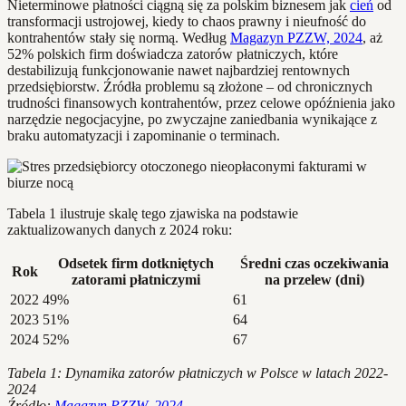
Nieterminowe płatności ciągną się za polskim biznesem jak
cień
od
transformacji ustrojowej, kiedy to chaos prawny i nieufność do
kontrahentów stały się normą. Według
Magazyn PZZW, 2024
, aż
52% polskich firm doświadcza zatorów płatniczych, które
destabilizują funkcjonowanie nawet najbardziej rentownych
przedsiębiorstw. Źródła problemu są złożone – od chronicznych
trudności finansowych kontrahentów, przez celowe opóźnienia jako
narzędzie negocjacyjne, po zwyczajne zaniedbania wynikające z
braku automatyzacji i zapominanie o terminach.
Tabela 1 ilustruje skalę tego zjawiska na podstawie
zaktualizowanych danych z 2024 roku:
Odsetek firm dotkniętych
Średni czas oczekiwania
Rok
zatorami płatniczymi
na przelew (dni)
2022
49%
61
2023
51%
64
2024
52%
67
Tabela 1: Dynamika zatorów płatniczych w Polsce w latach 2022-
2024
Źródło:
Magazyn PZZW, 2024