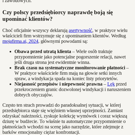
i zawodowych.
Czy polscy przedsiębiorcy naprawdę boją się
upominać klientów?
Choć oficjalnie wszyscy deklarują
asertywność
, w praktyce wielu
właścicieli firm wstrzymuje się z upominaniem klientów. Według
mojafirma.ai, 2024
, głównymi powodami są:
Obawa przed utratą klienta
– Wiele osób traktuje
przypomnienie jako potencjalne pogorszenie relacji, nawet
jeśli druga strona jest ewidentnie winna.
Brak czasu na systematyczne monitorowanie płatności
–
W praktyce właściciele firm mają na głowie setki innych
spraw, a windykacja spada na koniec listy priorytetów.
Niejasność przepisów i niepewność prawna
–
Lęk
przed
przekroczeniem granic dozwolonej windykacji i naruszeniem
dobrych obyczajów.
Często ten strach prowadzi do paradoksalnej sytuacji, w której
przedsiębiorca staje się więźniem własnej uprzejmości. Zamiast
odzyskać należności, zyskuje kolekcję wymówek i coraz większą
dziurę w budżecie. To właśnie tu automatyczne przypomnienie o
płatnościach wchodzi na scenę jako narzędzie, które zdejmuje z
barków emocjonalny ciężar konfrontacji.