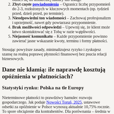
Zbyt częste
powiadomienia
– Ogranicz liczbę przypomnień
do 2-3, rozłożonych w kluczowych momentach (np. tydzień
przed, dzień przed, po terminie).
Nieodpowiedni ton wiadomości
– Zachowaj profesjonalizm
i uprzejmość, nawet gdy powtarzasz przypomnienie.
Brak możliwości odpowiedzi
– Upewnij się, że klient może
łatwo skontaktować się z Tobą w razie wątpliwości.
Niejasność komunikatu
– Każde przypomnienie powinno
zawierać jasne wskazanie kwoty, terminu i formy płatności.
Stosując powyższe zasady, minimalizujesz ryzyko i zyskujesz
szansę na realną poprawę płynności finansowej bez psucia relacji
biznesowych.
Dane nie kłamią: ile naprawdę kosztują
opóźnienia w płatnościach?
Statystyki rynku: Polska na tle Europy
Nieterminowe płatności to prawdziwy hamulec rozwoju
gospodarczego. Jak podaje
Nowości Toruń, 2025
, ustawowe
odsetki za opóźnienie w Polsce wynoszą aktualnie 10,75% rocznie.
To spore obciążenie dla kontrahentów. Dla porównania – średnia w