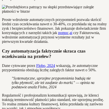
Proste wdrożenie automatycznych przypomnień pozwala skrócić
średni czas oczekiwania nawet o 30-40%, co przekłada się na realny
zysk i bezpieczeństwo finansowe. Jak pokazuje doświadczenie firm
korzystających z narzędzi takich jak
pomoc
.
ai
czy Fakturownia,
wdrożenie automatyzacji przynosi wymierne rezultaty już w
pierwszym kwartale działania.
Czy automatyzacja faktycznie skraca czas
oczekiwania na przelew?
Dane cytowane przez
Flobo, 2024
wskazują, że automatyczne
przypomnienia obniżają liczbę zaległych faktur nawet o 50%.
"Systematyczne, uprzejme przypomnienia budują nie
tylko płynność, ale też zaufanie do marki." — opinia na
podstawie analiz Flobo, 2024
Regularność i profesjonalizm komunikacji sprawiają, że klienci
traktują terminowość płatności jako standard, nie uprzejmą prośbę.
To realna zmiana kultury finansowej, która przekłada się zarówno
na wyniki, jak i atmosferę współpracy.