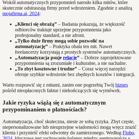
Wokół automatycznych przypomnień narosło kilka mitów, które
skutecznie odstraszają firmy przed wdrożeniem. Zgodnie z analizą
mojafirma.ai, 2024
:
„Klienci się obrażą”
– Badania pokazują, że większość
odbiorców traktuje uprzejme przypomnienia jako
profesjonalny standard, a nie afront.
„Tylko duże firmy mogą sobie pozwolić na
automatyzację”
– Praktyka obala ten mit. Nawet
freelancerzy korzystają z prostych systemów automatycznych.
„Automatyzacja psuje
relacje
”
– Dobrze zaprojektowane
przypomnienia są zrozumiałe i kulturalne, a nie nachalne.
„To zbyt kosztowne i trudne”
– Coraz więcej narzędzi
oferuje szybkie wdrożenie bez zbędnych kosztów i integracji.
Warto rozprawić się z mitami, zanim one pogrzebią Twój
biznes
pośród nieopłaconych faktur i niekończących się wymówek.
Jakie ryzyka wiążą się z automatycznym
przypominaniem o płatnościach?
Automatyzacja, choć skuteczna, niesie ze sobą ryzyka. Zbyt częste,
niepersonalizowane lub nieuprzejme wiadomości mogą wręcz zrazić
klienta i przynieść efekt odwrotny do zamierzonego. Według
Flobo,
2024
, kluczowe jest zachowanie balansu między asertywnością a