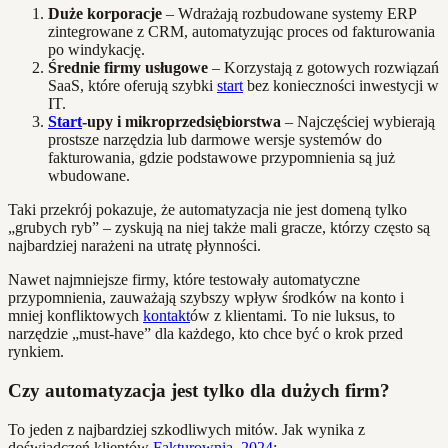
Duże korporacje
– Wdrażają rozbudowane systemy ERP
zintegrowane z CRM, automatyzując proces od fakturowania
po windykację.
Średnie firmy usługowe
– Korzystają z gotowych rozwiązań
SaaS, które oferują szybki
start
bez konieczności inwestycji w
IT.
Start
-upy i mikroprzedsiębiorstwa
– Najczęściej wybierają
prostsze narzędzia lub darmowe wersje systemów do
fakturowania, gdzie podstawowe przypomnienia są już
wbudowane.
Taki przekrój pokazuje, że automatyzacja nie jest domeną tylko
„grubych ryb” – zyskują na niej także mali gracze, którzy często są
najbardziej narażeni na utratę płynności.
Nawet najmniejsze firmy, które testowały automatyczne
przypomnienia, zauważają szybszy wpływ środków na konto i
mniej konfliktowych
kontakt
ów z klientami. To nie luksus, to
narzędzie „must-have” dla każdego, kto chce być o krok przed
rynkiem.
Czy automatyzacja jest tylko dla dużych firm?
To jeden z najbardziej szkodliwych mitów. Jak wynika z
doświadczeń klientów
Fakturownia, 2024
: