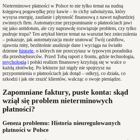
Nieterminowe płatności w Polsce to nie tylko temat na nudną
księgową pogawędkę przy kawie – to cichy sabotażysta, który
wysysa energię, zaufanie i płynność finansową z nawet najbardziej
zwinnych firm. Automatyczne przypominanie o płatnościach jawi
się jako antidotum, ale czy naprawdę rozwiązuje problem, czy tylko
pudruje trupa? Ten artykuł bierze temat na warsztat bez znieczulenia
– pokazuje, jak automatyzacja może uratować Twój cashflow,
ujawnia mity, bezlitośnie analizuje dane i wyciąga na światło
dzienne
historie
, o których nie przeczytasz w typowym poradniku
dla przedsiębiorców. Przed Tobą raport z frontu, gdzie technologia,
psychologia
i polski realizm finansowy krzyżują się w walce o
każdą złotówkę. Po lekturze już nigdy nie spojrzysz na
przypomnienia o płatnościach jak dotąd – odkryj, co działa, co
szkodzi i jak nie zrazić klientów, walcząc o swoje pieniądze.
Zapomniane faktury, puste konta: skąd
wziął się problem nieterminowych
płatności?
Geneza problemu: Historia nieuregulowanych
płatności w Polsce