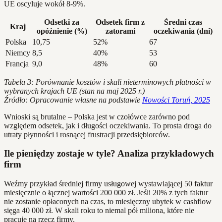
UE oscyluje wokół 8-9%.
Odsetki za
Odsetek firm z
Średni czas
Kraj
opóźnienie (%)
zatorami
oczekiwania (dni)
Polska
10,75
52%
67
Niemcy
8,5
40%
53
Francja
9,0
48%
60
Tabela 3: Porównanie kosztów i skali nieterminowych płatności w
wybranych krajach UE (stan na maj 2025 r.)
Źródło: Opracowanie własne na podstawie
Nowości Toruń, 2025
Wnioski są brutalne – Polska jest w czołówce zarówno pod
względem odsetek, jak i długości oczekiwania. To prosta droga do
utraty płynności i rosnącej frustracji przedsiębiorców.
Ile pieniędzy zostaje w tyle? Analiza przykładowych
firm
Weźmy przykład średniej firmy usługowej wystawiającej 50 faktur
miesięcznie o łącznej wartości 200 000 zł. Jeśli 20% z tych faktur
nie zostanie opłaconych na czas, to miesięczny ubytek w cashflow
sięga 40 000 zł. W skali roku to niemal pół miliona, które nie
pracuje na rzecz firmy.