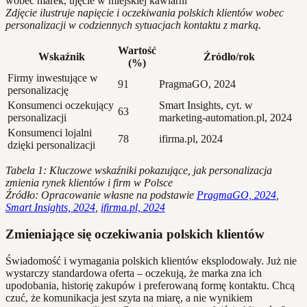
Zdjęcie ilustruje napięcie i oczekiwania polskich klientów wobec
personalizacji w codziennych sytuacjach kontaktu z marką.
Wartość
Wskaźnik
Źródło/rok
(%)
Firmy inwestujące w
91
PragmaGO, 2024
personalizację
Konsumenci oczekujący
Smart Insights, cyt. w
63
personalizacji
marketing-automation.pl, 2024
Konsumenci lojalni
78
ifirma.pl, 2024
dzięki personalizacji
Tabela 1: Kluczowe wskaźniki pokazujące, jak personalizacja
zmienia rynek klientów i firm w Polsce
Źródło: Opracowanie własne na podstawie
PragmaGO, 2024
,
Smart Insights, 2024
,
ifirma.pl, 2024
Zmieniające się oczekiwania polskich klientów
Świadomość i wymagania polskich klientów eksplodowały. Już nie
wystarczy standardowa oferta – oczekują, że marka zna ich
upodobania, historię zakupów i preferowaną formę kontaktu. Chcą
czuć, że komunikacja jest szyta na miarę, a nie wynikiem