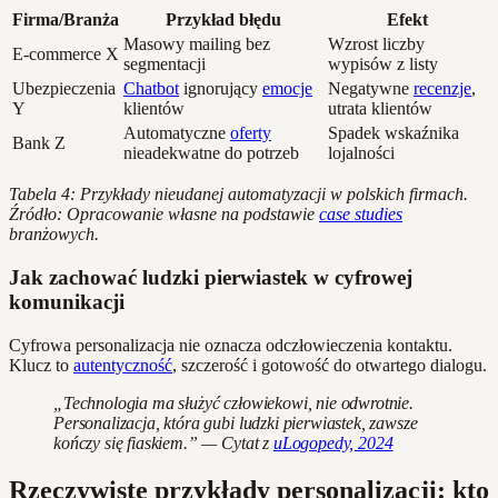
Firma/Branża
Przykład błędu
Efekt
Masowy mailing bez
Wzrost liczby
E-commerce X
segmentacji
wypisów z listy
Ubezpieczenia
Chatbot
ignorujący
emocje
Negatywne
recenzje
,
Y
klientów
utrata klientów
Automatyczne
oferty
Spadek wskaźnika
Bank Z
nieadekwatne do potrzeb
lojalności
Tabela 4: Przykłady nieudanej automatyzacji w polskich firmach.
Źródło: Opracowanie własne na podstawie
case studies
branżowych.
Jak zachować ludzki pierwiastek w cyfrowej
komunikacji
Cyfrowa personalizacja nie oznacza odczłowieczenia kontaktu.
Klucz to
autentyczność
, szczerość i gotowość do otwartego dialogu.
„Technologia ma służyć człowiekowi, nie odwrotnie.
Personalizacja, która gubi ludzki pierwiastek, zawsze
kończy się fiaskiem.” — Cytat z
uLogopedy, 2024
Rzeczywiste przykłady personalizacji: kto