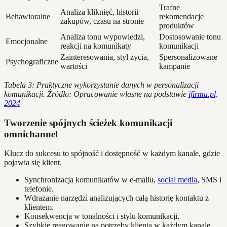
Trafne
Analiza kliknięć, historii
Behawioralne
rekomendacje
zakupów, czasu na stronie
produktów
Analiza tonu wypowiedzi,
Dostosowanie tonu
Emocjonalne
reakcji na komunikaty
komunikacji
Zainteresowania, styl życia,
Spersonalizowane
Psychograficzne
wartości
kampanie
Tabela 3: Praktyczne wykorzystanie danych w personalizacji
komunikacji. Źródło: Opracowanie własne na podstawie
ifirma.pl,
2024
Tworzenie spójnych ścieżek komunikacji
omnichannel
Klucz do sukcesu to spójność i dostępność w każdym kanale, gdzie
pojawia się klient.
Synchronizacja komunikatów w e-mailu,
social media
, SMS i
telefonie.
Wdrażanie narzędzi analizujących całą historię kontaktu z
klientem.
Konsekwencja w tonalności i stylu komunikacji.
Szybkie reagowanie na potrzeby klienta w każdym kanale.