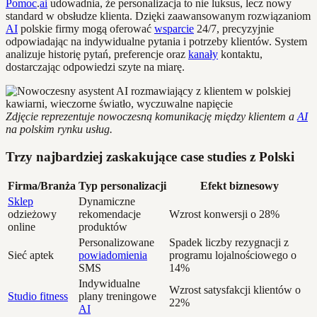
Pomoc
.
ai
udowadnia, że personalizacja to nie luksus, lecz nowy
standard w obsłudze klienta. Dzięki zaawansowanym rozwiązaniom
AI
polskie firmy mogą oferować
wsparcie
24/7, precyzyjnie
odpowiadając na indywidualne pytania i potrzeby klientów. System
analizuje historię pytań, preferencje oraz
kanały
kontaktu,
dostarczając odpowiedzi szyte na miarę.
Zdjęcie reprezentuje nowoczesną komunikację między klientem a
AI
na polskim rynku usług.
Trzy najbardziej zaskakujące case studies z Polski
Firma/Branża
Typ personalizacji
Efekt biznesowy
Sklep
Dynamiczne
odzieżowy
rekomendacje
Wzrost konwersji o 28%
online
produktów
Personalizowane
Spadek liczby rezygnacji z
Sieć aptek
powiadomienia
programu lojalnościowego o
SMS
14%
Indywidualne
Wzrost satysfakcji klientów o
Studio fitness
plany treningowe
22%
AI