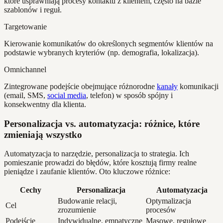
które usprawniają procesy kontaktu z klientem, często na bazie
szablonów i reguł.
Targetowanie
Kierowanie komunikatów do określonych segmentów klientów na
podstawie wybranych kryteriów (np. demografia, lokalizacja).
Omnichannel
Zintegrowane podejście obejmujące różnorodne
kanały
komunikacji
(email, SMS,
social media
, telefon) w sposób spójny i
konsekwentny dla klienta.
Personalizacja vs. automatyzacja: różnice, które
zmieniają wszystko
Automatyzacja to narzędzie, personalizacja to strategia. Ich
pomieszanie prowadzi do błędów, które kosztują firmy realne
pieniądze i zaufanie klientów. Oto kluczowe różnice:
Cechy
Personalizacja
Automatyzacja
Budowanie relacji,
Optymalizacja
Cel
zrozumienie
procesów
Podejście
Indywidualne, empatyczne
Masowe, regułowe