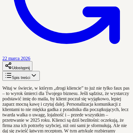
22 marca 2026
Udostępnij
Spis treści
Witaj w świecie, w którym „drogi kliencie” to już nie tylko faux pas
– to wyrok śmierci dla Twojego biznesu. Jeśli sądzisz, że wystarczy
podstawić imię do maila, by klient poczuł się wyjątkowo, lepiej
zaparz mocną kawę i czytaj dalej. Personalizacja komunikacji z
klientami to nie miękka gadka z poradnika dla początkujących, lecz
twarda walka o uwagę, lojalność i – przede wszystkim –
przetrwanie w 2025 roku. Klienci są dziś bezlitośni: oczekują, że
firma zna ich potrzeby szybciej, niż oni sami je sformułują. Ale nie
daj się zwieść łatwym receptom. W tym artykule rozbieramy