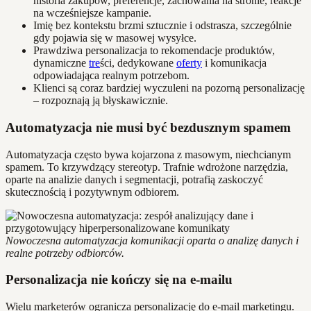
historia zakupów, preferencje, zachowania na stronie, reakcje
na wcześniejsze kampanie.
Imię bez kontekstu brzmi sztucznie i odstrasza, szczególnie
gdy pojawia się w masowej wysyłce.
Prawdziwa personalizacja to rekomendacje produktów,
dynamiczne
tre
ści, dedykowane
oferty
i komunikacja
odpowiadająca realnym potrzebom.
Klienci są coraz bardziej wyczuleni na pozorną personalizację
– rozpoznają ją błyskawicznie.
Automatyzacja nie musi być bezdusznym spamem
Automatyzacja często bywa kojarzona z masowym, niechcianym
spamem. To krzywdzący stereotyp. Trafnie wdrożone narzędzia,
oparte na analizie danych i segmentacji, potrafią zaskoczyć
skutecznością i pozytywnym odbiorem.
Nowoczesna automatyzacja komunikacji oparta o analizę danych i
realne potrzeby odbiorców.
Personalizacja nie kończy się na e-mailu
Wielu marketerów ogranicza personalizację do e-mail marketingu.