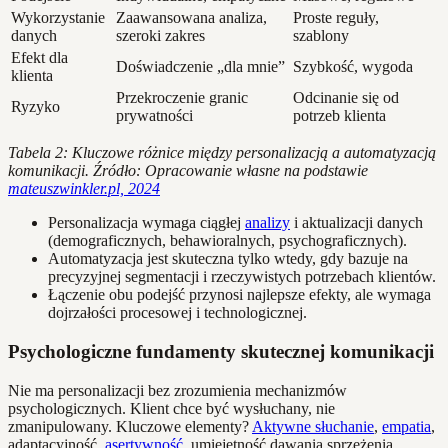
Wykorzystanie
Zaawansowana analiza,
Proste reguły,
danych
szeroki zakres
szablony
Efekt dla
Doświadczenie „dla mnie”
Szybkość, wygoda
klienta
Przekroczenie granic
Odcinanie się od
Ryzyko
prywatności
potrzeb klienta
Tabela 2: Kluczowe różnice między personalizacją a automatyzacją
komunikacji. Źródło: Opracowanie własne na podstawie
mateuszwinkler.pl, 2024
Personalizacja wymaga ciągłej
analizy
i aktualizacji danych
(demograficznych, behawioralnych, psychograficznych).
Automatyzacja jest skuteczna tylko wtedy, gdy bazuje na
precyzyjnej segmentacji i rzeczywistych potrzebach klientów.
Łączenie obu podejść przynosi najlepsze efekty, ale wymaga
dojrzałości procesowej i technologicznej.
Psychologiczne fundamenty skutecznej komunikacji
Nie ma personalizacji bez zrozumienia mechanizmów
psychologicznych. Klient chce być wysłuchany, nie
zmanipulowany. Kluczowe elementy?
Aktywne słuchanie
,
empatia
,
adaptacyjność,
asertywność
, umiejętność dawania sprzężenia