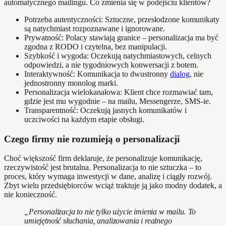
automatycznego mailingu. Co zmienia się w podejściu klientów?
Potrzeba autentyczności: Sztuczne, przesłodzone komunikaty
są natychmiast rozpoznawane i ignorowane.
Prywatność: Polacy stawiają granice – personalizacja ma być
zgodna z RODO i czytelna, bez manipulacji.
Szybkość i wygoda: Oczekują natychmiastowych, celnych
odpowiedzi, a nie tygodniowych konwersacji z botem.
Interaktywność: Komunikacja to dwustronny
dialog
, nie
jednostronny monolog marki.
Personalizacja wielokanałowa: Klient chce rozmawiać tam,
gdzie jest mu wygodnie – na mailu, Messengerze, SMS-ie.
Transparentność: Oczekują jasnych komunikatów i
uczciwości na każdym etapie obsługi.
Czego firmy nie rozumieją o personalizacji
Choć większość firm deklaruje, że personalizuje komunikację,
rzeczywistość jest brutalna. Personalizacja to nie sztuczka – to
proces, który wymaga inwestycji w dane, analizę i ciągły rozwój.
Zbyt wielu przedsiębiorców wciąż traktuje ją jako modny dodatek, a
nie konieczność.
„Personalizacja to nie tylko użycie imienia w mailu. To
umiejętność słuchania, analizowania i realnego