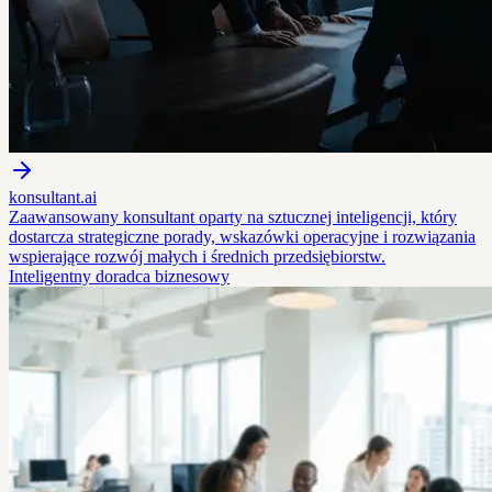
konsultant.ai
Zaawansowany konsultant oparty na sztucznej inteligencji, który
dostarcza strategiczne porady, wskazówki operacyjne i rozwiązania
wspierające rozwój małych i średnich przedsiębiorstw.
Inteligentny doradca biznesowy