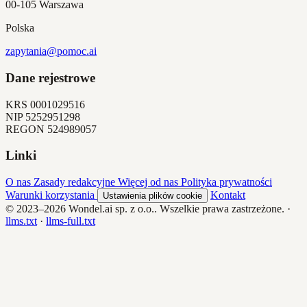
00-105 Warszawa
Polska
zapytania@pomoc.ai
Dane rejestrowe
KRS
0001029516
NIP
5252951298
REGON
524989057
Linki
O nas
Zasady redakcyjne
Więcej od nas
Polityka prywatności
Warunki korzystania
Kontakt
Ustawienia plików cookie
© 2023–2026
Wondel.ai sp. z o.o.
. Wszelkie prawa zastrzeżone.
·
llms.txt
·
llms-full.txt