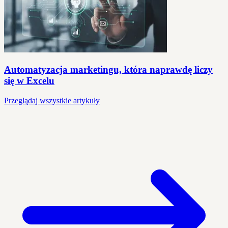
Automatyzacja marketingu, która naprawdę liczy
się w Excelu
Przeglądaj wszystkie artykuły