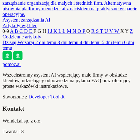
zarządzanie organizacją dla małych i średnich firm. Alternatywna
pisownia platformy menedzer.ai z naciskiem na praktyczne wsparcie
operacyjne.
Asystent zarządzania AI
Artykuły wg liter
0-9
A
B
C
D
E
F
G
H
I
J
K
L
Ł
M
N
O
P
Q
R
S
T
U
V
W
X
Y
Z
Codzienne artykuły
Dzisiaj
Wczoraj
2 dni temu
3 dni temu
4 dni temu
5 dni temu
6 dni
temu
pomoc.ai
Wszechstronny asystent AI wspierający małe firmy w obsłudze
klientów, udzielający odpowiedzi na pytania FAQ oraz oferujący
proste wskazówki instruktażowe.
Stworzone z
Developer Toolkit
Kontakt
Wondel.ai sp. z o.o.
Twarda 18