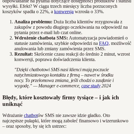
odpowiadanie na pytania dotyczące dostępności produktów i statusu
wysyłki. Efekt? W ciągu trzech miesięcy liczba porzuconych
koszyków spadła o 22%, a
konwersja
wzrosła o 33%.
Analiza problemu:
Duża liczba klientów rezygnowała z
zakupów z powodu długiego oczekiwania na odpowiedź na
pytania przez e-mail lub czat online.
Wdrożenie chatbota SMS:
Automatyzacja powiadomień o
statusie zamówienia, szybkie odpowiedzi na
FAQ
, możliwość
anulowania lub zmiany zamówienia przez SMS.
Rezultat:
Skrócenie czasu reakcji do średnio 2 minut, wzrost
konwersji, poprawa doświadczenia klienta.
"Dzięki chatbotowi SMS nasi klienci mają poczucie
natychmiastowego kontaktu z firmą – nawet w środku
nocy. To przełomowa zmiana, jeśli chodzi o zaufanie i
wygodę." — Manager e-commerce,
case study
2024
Błędy, które kosztowały firmy tysiące – i jak ich
uniknąć
Wdrażanie
chatbot
ów SMS nie zawsze idzie gładko. Oto
najczęstsze pułapki, które mogą zaboleć finansowo i wizerunkowo
– oraz sposoby, by się ich ustrzec: