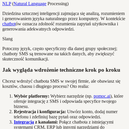
NLP
(
Natural Language
Processing)
Dziedzina sztucznej inteligencji zajmująca się analizą, rozumieniem
i generowaniem języka naturalnego przez komputery. W kontekście
chatbot
ów oznacza zdolność rozumienia zapytań użytkownika i
generowania adekwatnych odpowiedzi.
Slang
Potoczny język, często specyficzny dla danej grupy społecznej;
chatboty SMS są trenowane na takich danych, aby zwiększyć
skuteczność komunikacji.
Jak wygląda wdrożenie techniczne krok po kroku
Chcesz wdrożyć chatbota SMS w swojej firmie, ale obawiasz się
kosztów, chaosu i długiego procesu? Oto realia:
Wybór platformy:
Wybierz narzędzie (np.
pomoc.ai
), które
oferuje integrację z SMS i odpowiada specyfice twojego
biznesu.
Rejestracja i konfiguracja:
Utwórz konto, dodaj numer
telefonu i zdefiniuj bazę pytań oraz odpowiedzi.
Integracja
z kanałami:
Połącz chatbota z istniejącymi
systemami CRM, ERP lub innymi narzędziami do