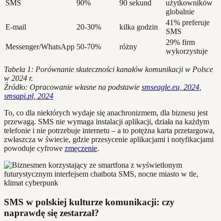
SMS
90%
90 sekund
użytkowników
globalnie
41% preferuje
E-mail
20-30%
kilka godzin
SMS
29% firm
Messenger/WhatsApp
50-70%
różny
wykorzystuje
Tabela 1: Porównanie skuteczności kanałów komunikacji w Polsce
w 2024 r.
Źródło: Opracowanie własne na podstawie
smseagle.eu, 2024
,
smsapi.pl, 2024
To, co dla niektórych wydaje się anachronizmem, dla biznesu jest
przewagą. SMS nie wymaga instalacji aplikacji, działa na każdym
telefonie i nie potrzebuje internetu – a to potężna karta przetargowa,
zwłaszcza w świecie, gdzie przesycenie aplikacjami i notyfikacjami
powoduje cyfrowe
zmęczenie
.
SMS w polskiej kulturze komunikacji: czy
naprawdę się zestarzał?