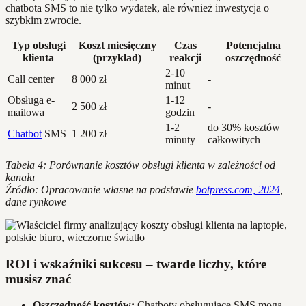
chatbota SMS to nie tylko wydatek, ale również inwestycja o
szybkim zwrocie.
Typ obsługi
Koszt miesięczny
Czas
Potencjalna
klienta
(przykład)
reakcji
oszczędność
2-10
Call center
8 000 zł
-
minut
Obsługa e-
1-12
2 500 zł
-
mailowa
godzin
1-2
do 30% kosztów
Chatbot
SMS
1 200 zł
minuty
całkowitych
Tabela 4: Porównanie kosztów obsługi klienta w zależności od
kanału
Źródło: Opracowanie własne na podstawie
botpress.com, 2024
,
dane rynkowe
ROI i wskaźniki sukcesu – twarde liczby, które
musisz znać
Oszczędność kosztów:
Chatboty obsługujące SMS mogą