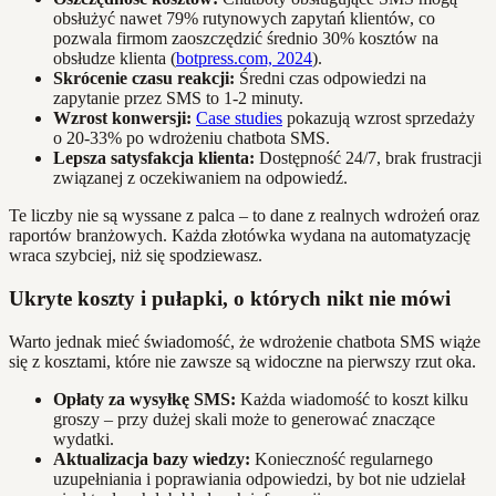
obsłużyć nawet 79% rutynowych zapytań klientów, co
pozwala firmom zaoszczędzić średnio 30% kosztów na
obsłudze klienta (
botpress.com, 2024
).
Skrócenie czasu reakcji:
Średni czas odpowiedzi na
zapytanie przez SMS to 1-2 minuty.
Wzrost konwersji:
Case studies
pokazują wzrost sprzedaży
o 20-33% po wdrożeniu chatbota SMS.
Lepsza satysfakcja klienta:
Dostępność 24/7, brak frustracji
związanej z oczekiwaniem na odpowiedź.
Te liczby nie są wyssane z palca – to dane z realnych wdrożeń oraz
raportów branżowych. Każda złotówka wydana na automatyzację
wraca szybciej, niż się spodziewasz.
Ukryte koszty i pułapki, o których nikt nie mówi
Warto jednak mieć świadomość, że wdrożenie chatbota SMS wiąże
się z kosztami, które nie zawsze są widoczne na pierwszy rzut oka.
Opłaty za wysyłkę SMS:
Każda wiadomość to koszt kilku
groszy – przy dużej skali może to generować znaczące
wydatki.
Aktualizacja bazy wiedzy:
Konieczność regularnego
uzupełniania i poprawiania odpowiedzi, by bot nie udzielał