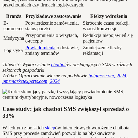
przychodniach czy firmach logistycznych.
Branża
Przykładowe zastosowanie
Efekty wdrożenia
E-
Potwierdzenie zamówienia,
Skrócenie czasu reakcji,
commerce
status paczki
wzrost konwersji
Przypomnienia o wizytach,
Redukcja niepojawień się
Medycyna
e-recepty
pacjentów
Powiadomienia
o dostawie,
Zmniejszenie liczby
Logistyka
zmiany terminów
reklamacji
Tabela 3: Wykorzystanie
chatbot
ów obsługujących SMS w różnych
sektorach gospodarki
Źródło: Opracowanie własne na podstawie
botpress.com, 2024
,
pmrmarketexperts.com, 2024
Case study: jak chatbot SMS zwiększył sprzedaż o
33%
W jednym z polskich
sklep
ów internetowych wdrożenie chatbota
SMS przy procesie zamówień pozwoliło na błyskawiczne