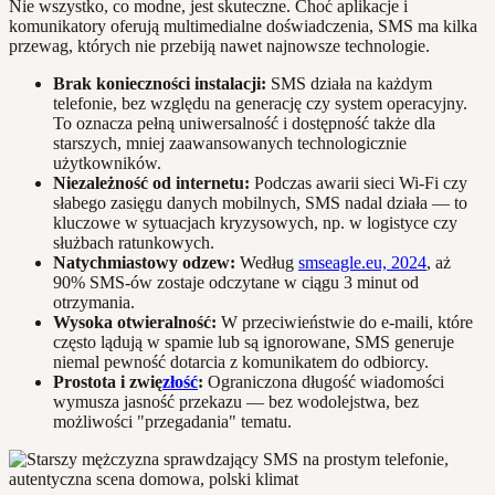
Nie wszystko, co modne, jest skuteczne. Choć aplikacje i
komunikatory oferują multimedialne doświadczenia, SMS ma kilka
przewag, których nie przebiją nawet najnowsze technologie.
Brak konieczności instalacji:
SMS działa na każdym
telefonie, bez względu na generację czy system operacyjny.
To oznacza pełną uniwersalność i dostępność także dla
starszych, mniej zaawansowanych technologicznie
użytkowników.
Niezależność od internetu:
Podczas awarii sieci Wi-Fi czy
słabego zasięgu danych mobilnych, SMS nadal działa — to
kluczowe w sytuacjach kryzysowych, np. w logistyce czy
służbach ratunkowych.
Natychmiastowy odzew:
Według
smseagle.eu, 2024
, aż
90% SMS-ów zostaje odczytane w ciągu 3 minut od
otrzymania.
Wysoka otwieralność:
W przeciwieństwie do e-maili, które
często lądują w spamie lub są ignorowane, SMS generuje
niemal pewność dotarcia z komunikatem do odbiorcy.
Prostota i zwię
złość
:
Ograniczona długość wiadomości
wymusza jasność przekazu — bez wodolejstwa, bez
możliwości "przegadania" tematu.