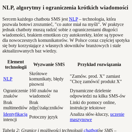
NLP, algorytmy i ograniczenia krótkich wiadomości
Sercem każdego chatbota SMS jest
NLP
– technologia, która
pozwala botowi zrozumieć, "co autor miał na myśli". W praktyce
jednak chatboty muszą radzić sobie z ograniczeniami długości
wiadomości, brakiem emotikon czy autokorekty, które są typowe
dla nowoczesnych komunikatorów. W Polsce coraz częściej spotyka
się boty korzystające z własnych słowników branżowych i stale
aktualizowanych baz wiedzy.
Element
Wyzwanie SMS
Przykład rozwiązania
technologii
Skrótowe
"Zamów. prod. X" zamiast
NLP
komunikaty, błędy
"Chcę zamówić produkt X"
pisowni
Ograniczenie
160 znaków na
Dynamiczne dzielenie
znaków
wiadomość
odpowiedzi na kilka SMS-ów
Brak
Brak
Linki do pomocy online,
multimediów
zdjęć/załączników
instrukcje tekstowe
Identyfikacja
Analiza słów-kluczy,
uczenie
Potoczny język
intencji
maszynowe
Tabela 2: Granice i możliwości technologii
chatbot
ów SMS –