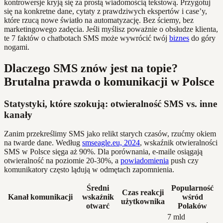
kontrowersje kryją się za prostą wiadomością tekstową. Przygotuj
się na konkretne dane, cytaty z prawdziwych ekspertów i case’y,
które rzucą nowe światło na automatyzację. Bez ściemy, bez
marketingowego zadęcia. Jeśli myślisz poważnie o obsłudze klienta,
te 7 faktów o chatbotach SMS może wywrócić twój
biznes
do góry
nogami.
Dlaczego SMS znów jest na topie?
Brutalna prawda o komunikacji w Polsce
Statystyki, które szokują: otwieralność SMS vs. inne
kanały
Zanim przekreślimy SMS jako relikt starych czasów, rzućmy okiem
na twarde dane. Według
smseagle.eu, 2024
, wskaźnik otwieralności
SMS w Polsce sięga aż 90%. Dla porównania, e-maile osiągają
otwieralność na poziomie 20-30%, a
powiadomienia
push czy
komunikatory często lądują w odmętach zapomnienia.
Średni
Popularność
Czas reakcji
Kanał komunikacji
wskaźnik
wśród
użytkownika
otwarć
Polaków
7 mld