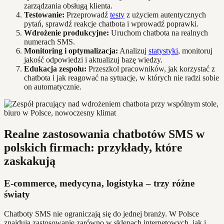
zarządzania obsługą klienta.
Testowanie:
Przeprowadź
testy
z użyciem autentycznych
pytań, sprawdź reakcje chatbota i wprowadź poprawki.
Wdrożenie produkcyjne:
Uruchom chatbota na realnych
numerach SMS.
Monitoring i optymalizacja:
Analizuj
statystyki
, monitoruj
jakość odpowiedzi i aktualizuj bazę wiedzy.
Edukacja zespołu:
Przeszkol pracowników, jak korzystać z
chatbota i jak reagować na sytuacje, w których nie radzi sobie
on automatycznie.
Realne zastosowania chatbotów SMS w
polskich firmach: przykłady, które
zaskakują
E-commerce, medycyna, logistyka – trzy różne
światy
Chatboty SMS nie ograniczają się do jednej branży. W Polsce
znajdują zastosowanie zarówno w sklepach internetowych, jak i