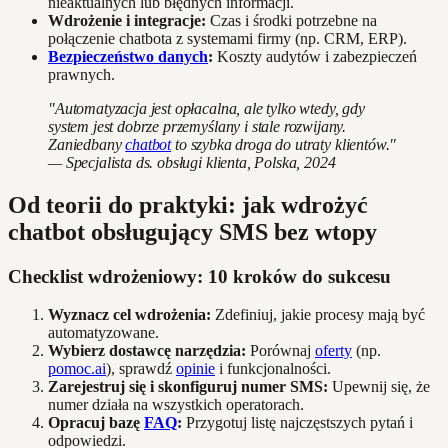
nieaktualnych lub błędnych informacji.
Wdrożenie i integracje:
Czas i środki potrzebne na
połączenie chatbota z systemami firmy (np. CRM, ERP).
Bezpieczeństwo danych
:
Koszty audytów i zabezpieczeń
prawnych.
"Automatyzacja jest opłacalna, ale tylko wtedy, gdy
system jest dobrze przemyślany i stale rozwijany.
Zaniedbany
chatbot
to szybka droga do utraty klientów."
— Specjalista ds. obsługi klienta, Polska, 2024
Od teorii do praktyki: jak wdrożyć
chatbot obsługujący SMS bez wtopy
Checklist wdrożeniowy: 10 kroków do sukcesu
Wyznacz cel wdrożenia:
Zdefiniuj, jakie procesy mają być
automatyzowane.
Wybierz dostawcę narzędzia:
Porównaj
oferty
(np.
pomoc.ai
), sprawdź
opinie
i funkcjonalności.
Zarejestruj się i skonfiguruj numer SMS:
Upewnij się, że
numer działa na wszystkich operatorach.
Opracuj bazę
FAQ
:
Przygotuj listę najczęstszych pytań i
odpowiedzi.