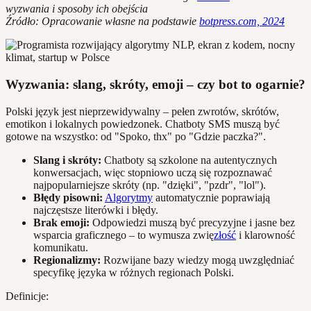
wyzwania i sposoby ich obejścia
Źródło: Opracowanie własne na podstawie
botpress.com, 2024
Wyzwania: slang, skróty, emoji – czy bot to ogarnie?
Polski język jest nieprzewidywalny – pełen zwrotów, skrótów,
emotikon i lokalnych powiedzonek. Chatboty SMS muszą być
gotowe na wszystko: od "Spoko, thx" po "Gdzie paczka?".
Slang i skróty:
Chatboty są szkolone na autentycznych
konwersacjach, więc stopniowo uczą się rozpoznawać
najpopularniejsze skróty (np. "dzięki", "pzdr", "lol").
Błędy pisowni:
Algorytmy
automatycznie poprawiają
najczęstsze literówki i błędy.
Brak emoji:
Odpowiedzi muszą być precyzyjne i jasne bez
wsparcia graficznego – to wymusza zwię
złość
i klarowność
komunikatu.
Regionalizmy:
Rozwijane bazy wiedzy mogą uwzględniać
specyfikę języka w różnych regionach Polski.
Definicje: