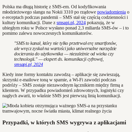
Polska ma długą historię z SMS-em. Od kodyfikowania
młodzieżowego slangu na Nokii 3310 po rządowe
powiadomienia
o
e-receptach podczas pandemii – SMS stał się częścią codzienności i
kultury komunikacji. Dane z
smsapi.pl, 2024
pokazują, że w
ubiegłym roku w Polsce wysłano ponad 2,3 miliarda SMS-ów – i to
pomimo zalewu nowoczesnych komunikatorów.
"SMS to kanał, który nie tylko przetrwał erę smartfonów,
ale wręcz zyskał na wartości jako uniwersalne narzędzie
docierania do użytkownika — niezależnie od wieku czy
technologii." — ekspert ds. komunikacji cyfrowej,
smsapi.pl, 2024
Kiedy inne formy kontaktu zawodzą – aplikacje się zawieszają,
skrzynki e-mailowe toną w spamie, a Wi-Fi zawodzi podczas
podróży – SMS zostaje niezawodnym łącznikiem między firmą a
klientem. W przypadku powiadomień zdrowotnych, logistyki czy
nagłych awarii, to właśnie SMS jest pierwszą linią komunikacji.
Przypadki, w których SMS wygrywa z aplikacjami