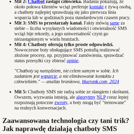
Mit 2:
Chatbot
zastąpi człowieka.
Badania pokazują, że
około połowa klientów wciąż preferuje
kontakt
z żywą osobą,
a chatboty najlepiej sprawdzają się jako pierwsza linia
wsparcia lub w godzinach poza standardowym czasem pracy.
Mit 3: SMS to przestarzały kanał.
Fakty mówią
same
za
siebie – liczba wysyłanych wiadomości i otwieralność SMS
wciąż bije rekordy, a jego uniwersalność czyni go
niezastąpionym w wielu branżach.
Mit 4: Chatboty oferują tylko proste odpowiedzi.
Nowoczesne boty obsługujące SMS potrafią realizować
złożone procesy, np. przyjmować zamówienia, sprawdzać
status przesyłki czy zbierać
opinie
.
"Chatboty są narzędziem, nie celem samym w sobie. Ich
zadaniem jest
wsparcie
, a nie eliminowanie kontaktu z
człowiekiem." — analiza branżowa,
bluerank.com, 2024
Mit 5:
Chatboty SMS nie radzą sobie ze slangiem i skrótami.
Owszem, wyzwania istnieją, ale
algorytmy
NLP
coraz lepiej
rozpoznają potoczne
zwroty
, a boty mogą być "trenowane"
na realnych konwersacjach.
Zaawansowana technologia czy tani trik?
Jak naprawdę działają chatboty SMS