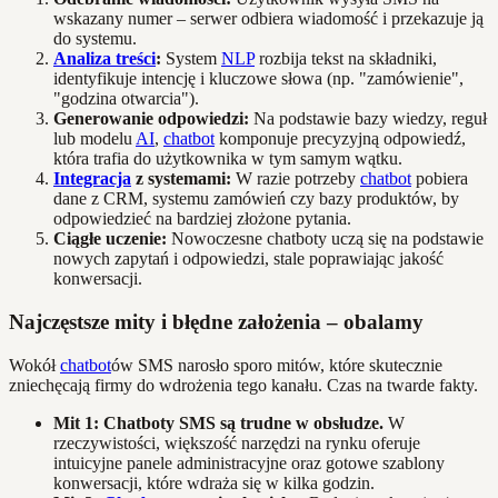
wskazany numer – serwer odbiera wiadomość i przekazuje ją
do systemu.
Analiza treści
:
System
NLP
rozbija tekst na składniki,
identyfikuje intencję i kluczowe słowa (np. "zamówienie",
"godzina otwarcia").
Generowanie odpowiedzi:
Na podstawie bazy wiedzy, reguł
lub modelu
AI
,
chatbot
komponuje precyzyjną odpowiedź,
która trafia do użytkownika w tym samym wątku.
Integracja
z systemami:
W razie potrzeby
chatbot
pobiera
dane z CRM, systemu zamówień czy bazy produktów, by
odpowiedzieć na bardziej złożone pytania.
Ciągłe uczenie:
Nowoczesne chatboty uczą się na podstawie
nowych zapytań i odpowiedzi, stale poprawiając jakość
konwersacji.
Najczęstsze mity i błędne założenia – obalamy
Wokół
chatbot
ów SMS narosło sporo mitów, które skutecznie
zniechęcają firmy do wdrożenia tego kanału. Czas na twarde fakty.
Mit 1: Chatboty SMS są trudne w obsłudze.
W
rzeczywistości, większość narzędzi na rynku oferuje
intuicyjne panele administracyjne oraz gotowe szablony
konwersacji, które wdraża się w kilka godzin.