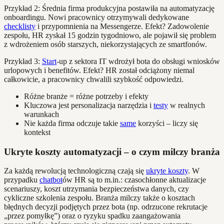
Przykład 2: Średnia firma produkcyjna postawiła na automatyzację
onboardingu. Nowi pracownicy otrzymywali dedykowane
checklisty
i przypomnienia na Messengerze. Efekt? Zadowolenie
zespołu, HR zyskał 15 godzin tygodniowo, ale pojawił się problem
z wdrożeniem osób starszych, niekorzystających ze smartfonów.
Przykład 3:
Start
-up z sektora IT wdrożył bota do obsługi wniosków
urlopowych i benefitów. Efekt? HR został odciążony niemal
całkowicie, a pracownicy chwalili szybkość odpowiedzi.
Różne branże = różne potrzeby i efekty
Kluczowa jest personalizacja narzędzia i
testy
w realnych
warunkach
Nie każda firma odczuje takie
same
korzyści – liczy się
kontekst
Ukryte koszty automatyzacji – o czym milczy branża
Za każdą rewolucją technologiczną czają się
ukryte koszty
. W
przypadku
chatbot
ów HR są to m.in.: czasochłonne aktualizacje
scenariuszy, koszt utrzymania bezpieczeństwa danych, czy
cykliczne szkolenia zespołu. Branża milczy także o kosztach
błędnych decyzji podjętych przez bota (np. odrzucone rekrutacje
„przez pomyłkę”) oraz o ryzyku spadku zaangażowania