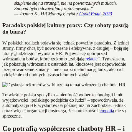
skupienie się na strategii, nie na powtarzalnych mailach.
Zmiana była odczuwalna już po miesiącu."
— Joanna K., HR Manager, cytat z
Good Point, 2023
Paradoks polskiej kultury pracy: Czy roboty pasują
do biura?
W polskich realiach pojawia się jednak poważny paradoks. Z jednej
strony, firmy chcą być nowoczesne i efektywne, z drugiej – boją się
utraty „ludzkiego” wymiaru HR. Pojawia się opór przed
wdrażaniem botów, które rzekomo „zabijają
relacje
”. Tymczasem,
jak pokazują wdrożenia z ostatnich lat, kluczowe jest odpowiednie
przeprowadzenie zmiany – nie chodzi o eliminację ludzi, ale o ich
odciążenie od nudnych, czasochłonnych zadań.
To właśnie polska specyfika – nieufność wobec technologii i mit
wyjątkowości „polskiego podejścia do ludzi” – spowodowała, że
automatyzacja HR wystartowała później niż na Zachodzie. Jednak
coraz więcej organizacji dostrzega, że skuteczność i
empatia
nie są
sprzeczne.
Co potrafią współczesne chatboty HR – i