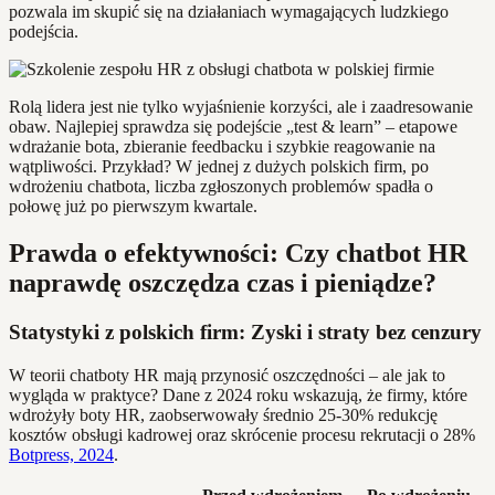
pozwala im skupić się na działaniach wymagających ludzkiego
podejścia.
Rolą lidera jest nie tylko wyjaśnienie korzyści, ale i zaadresowanie
obaw. Najlepiej sprawdza się podejście „test & learn” – etapowe
wdrażanie bota, zbieranie feedbacku i szybkie reagowanie na
wątpliwości. Przykład? W jednej z dużych polskich firm, po
wdrożeniu chatbota, liczba zgłoszonych problemów spadła o
połowę już po pierwszym kwartale.
Prawda o efektywności: Czy chatbot HR
naprawdę oszczędza czas i pieniądze?
Statystyki z polskich firm: Zyski i straty bez cenzury
W teorii chatboty HR mają przynosić oszczędności – ale jak to
wygląda w praktyce? Dane z 2024 roku wskazują, że firmy, które
wdrożyły boty HR, zaobserwowały średnio 25-30% redukcję
kosztów obsługi kadrowej oraz skrócenie procesu rekrutacji o 28%
Botpress, 2024
.