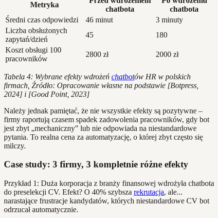
Przed wdrożeniem
Po wdrożeniu
Metryka
chatbota
chatbota
Średni czas odpowiedzi
46 minut
3 minuty
Liczba obsłużonych
45
180
zapytań/dzień
Koszt obsługi 100
2800 zł
2000 zł
pracowników
Tabela 4: Wybrane efekty wdrożeń
chatbot
ów HR w polskich
firmach, Źródło: Opracowanie własne na podstawie [Botpress,
2024] i [Good Point, 2023]
Należy jednak pamiętać, że nie wszystkie efekty są pozytywne –
firmy raportują czasem spadek zadowolenia pracowników, gdy bot
jest zbyt „mechaniczny” lub nie odpowiada na niestandardowe
pytania. To realna cena za automatyzację, o której zbyt często się
milczy.
Case study: 3 firmy, 3 kompletnie różne efekty
Przykład 1: Duża korporacja z branży finansowej wdrożyła chatbota
do preselekcji CV. Efekt? O 40% szybsza
rekrutacja
, ale...
narastające frustracje kandydatów, których niestandardowe CV bot
odrzucał automatycznie.