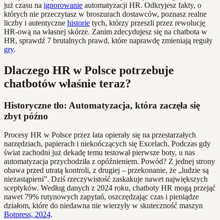
już czasu na
ignorowanie
automatyzacji HR. Odkryjesz fakty, o
których nie przeczytasz w broszurach dostawców, poznasz realne
liczby i autentyczne
historie
tych, którzy przeszli przez rewolucję
HR-ową na własnej skórze. Zanim zdecydujesz się na chatbota w
HR, sprawdź 7 brutalnych prawd, które naprawdę zmieniają reguły
gry
.
Dlaczego HR w Polsce potrzebuje
chatbotów właśnie teraz?
Historyczne tło: Automatyzacja, która zaczęła się
zbyt późno
Procesy HR w Polsce przez lata opierały się na przestarzałych
narzędziach, papierach i niekończących się Excelach. Podczas gdy
świat zachodni już dekadę temu testował pierwsze boty, u nas
automatyzacja przychodziła z opóźnieniem. Powód? Z jednej strony
obawa przed utratą kontroli, z drugiej – przekonanie, że „ludzie są
niezastąpieni”. Dziś rzeczywistość zaskakuje nawet największych
sceptyków. Według danych z 2024 roku, chatboty HR mogą przejąć
nawet 79% rutynowych zapytań, oszczędzając czas i pieniądze
działom, które do niedawna nie wierzyły w skuteczność maszyn
Botpress, 2024
.