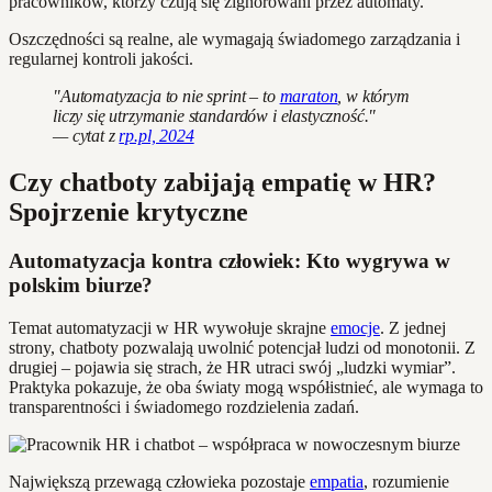
pracowników, którzy czują się zignorowani przez automaty.
Oszczędności są realne, ale wymagają świadomego zarządzania i
regularnej kontroli jakości.
"Automatyzacja to nie sprint – to
maraton
, w którym
liczy się utrzymanie standardów i elastyczność."
— cytat z
rp.pl, 2024
Czy chatboty zabijają empatię w HR?
Spojrzenie krytyczne
Automatyzacja kontra człowiek: Kto wygrywa w
polskim biurze?
Temat automatyzacji w HR wywołuje skrajne
emocje
. Z jednej
strony, chatboty pozwalają uwolnić potencjał ludzi od monotonii. Z
drugiej – pojawia się strach, że HR utraci swój „ludzki wymiar”.
Praktyka pokazuje, że oba światy mogą współistnieć, ale wymaga to
transparentności i świadomego rozdzielenia zadań.
Największą przewagą człowieka pozostaje
empatia
, rozumienie