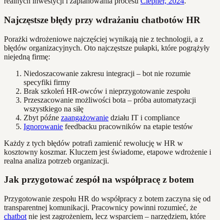
realnych inwestycji i zaplanowania procesu
Clepher, 2024
.
Najczęstsze błędy przy wdrażaniu chatbotów HR
Porażki wdrożeniowe najczęściej wynikają nie z technologii, a z
błędów organizacyjnych. Oto najczęstsze pułapki, które pogrążyły
niejedną firmę:
Niedoszacowanie zakresu integracji – bot nie rozumie
specyfiki firmy
Brak szkoleń HR-owców i nieprzygotowanie zespołu
Przeszacowanie możliwości bota – próba automatyzacji
wszystkiego na siłę
Zbyt późne
zaangażowanie
działu IT i compliance
Ignorowanie
feedbacku pracowników na etapie testów
Każdy z tych błędów potrafi zamienić rewolucję w HR w
kosztowny koszmar. Kluczem jest świadome, etapowe wdrożenie i
realna analiza potrzeb organizacji.
Jak przygotować zespół na współpracę z botem
Przygotowanie zespołu HR do współpracy z botem zaczyna się od
transparentnej komunikacji. Pracownicy powinni rozumieć, że
chatbot
nie jest zagrożeniem, lecz wsparciem – narzędziem, które