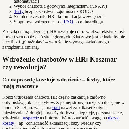
automatyzacji
Wybór chatbota z gotowymi integracjami (lub API)
Testy
bezpieczeństwa i zgodności z RODO
Szkolenie zespołu HR i komunikacja wewnętrzna
Stopniowe wdrożenie – od
FAQ
po onboardingu
Z każdą udaną integracją, HR uzyskuje coraz większą elastyczność
i przestrzeń do działań strategicznych. Kluczowe jest jednak, by nie
ulec iluzji „plug&play” – wdrożenie wymaga świadomego
zarządzania zmianą.
Wdrożenie chatbotów w HR: Koszmar
czy rewolucja?
Co naprawdę kosztuje wdrożenie – liczby, które
mają znaczenie
Koszt wdrożenia chatbota HR często zaskakuje zarówno
optymistów, jak i sceptyków. Z jednej strony, narzędzia dostępne w
modelu SaaS pozwalają na
start
nawet za kilkaset złotych
miesięcznie. Z drugiej – należy doliczyć integracje, personalizację,
szkolenia i
wsparcie
techniczne. Warto zwrócić uwagę na
ukryte
koszty
– np. konieczność aktualizacji bazy wiedzy czy
dostosowania botów do zmieniających się przepisów.