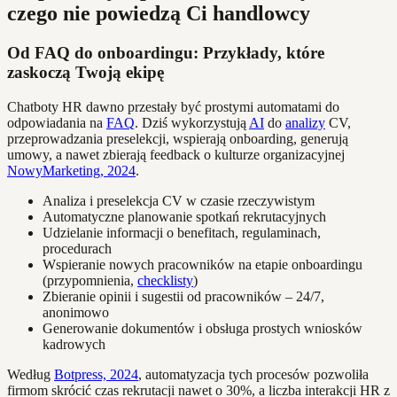
czego nie powiedzą Ci handlowcy
Od FAQ do onboardingu: Przykłady, które
zaskoczą Twoją ekipę
Chatboty HR dawno przestały być prostymi automatami do
odpowiadania na
FAQ
. Dziś wykorzystują
AI
do
analizy
CV,
przeprowadzania preselekcji, wspierają onboarding, generują
umowy, a nawet zbierają feedback o kulturze organizacyjnej
NowyMarketing, 2024
.
Analiza i preselekcja CV w czasie rzeczywistym
Automatyczne planowanie spotkań rekrutacyjnych
Udzielanie informacji o benefitach, regulaminach,
procedurach
Wspieranie nowych pracowników na etapie onboardingu
(przypomnienia,
checklisty
)
Zbieranie opinii i sugestii od pracowników – 24/7,
anonimowo
Generowanie dokumentów i obsługa prostych wniosków
kadrowych
Według
Botpress, 2024
, automatyzacja tych procesów pozwoliła
firmom skrócić czas rekrutacji nawet o 30%, a liczba interakcji HR z