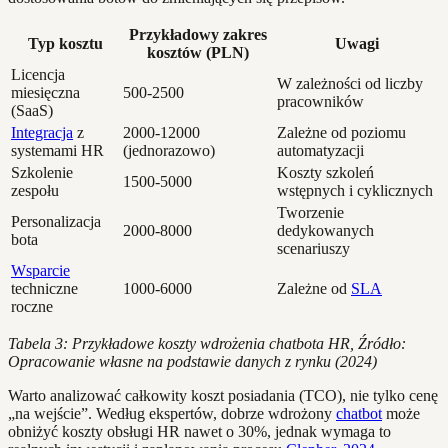
Przykładowy zakres
Typ kosztu
Uwagi
kosztów (PLN)
Licencja
W zależności od liczby
miesięczna
500-2500
pracowników
(SaaS)
Integracja
z
2000-12000
Zależne od poziomu
systemami HR
(jednorazowo)
automatyzacji
Szkolenie
Koszty szkoleń
1500-5000
zespołu
wstępnych i cyklicznych
Tworzenie
Personalizacja
2000-8000
dedykowanych
bota
scenariuszy
Wsparcie
techniczne
1000-6000
Zależne od
SLA
roczne
Tabela 3: Przykładowe koszty wdrożenia chatbota HR, Źródło:
Opracowanie własne na podstawie danych z rynku (2024)
Warto analizować całkowity koszt posiadania (TCO), nie tylko cenę
„na wejście”. Według ekspertów, dobrze wdrożony
chatbot
może
obniżyć koszty obsługi HR nawet o 30%, jednak wymaga to