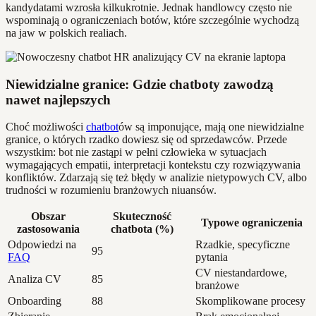
kandydatami wzrosła kilkukrotnie. Jednak handlowcy często nie
wspominają o ograniczeniach botów, które szczególnie wychodzą
na jaw w polskich realiach.
Niewidzialne granice: Gdzie chatboty zawodzą
nawet najlepszych
Choć możliwości
chatbot
ów są imponujące, mają one niewidzialne
granice, o których rzadko dowiesz się od sprzedawców. Przede
wszystkim: bot nie zastąpi w pełni człowieka w sytuacjach
wymagających empatii, interpretacji kontekstu czy rozwiązywania
konfliktów. Zdarzają się też błędy w analizie nietypowych CV, albo
trudności w rozumieniu branżowych niuansów.
Obszar
Skuteczność
Typowe ograniczenia
zastosowania
chatbota (%)
Odpowiedzi na
Rzadkie, specyficzne
95
FAQ
pytania
CV niestandardowe,
Analiza CV
85
branżowe
Onboarding
88
Skomplikowane procesy