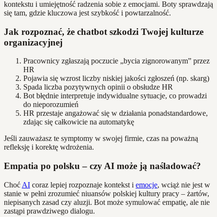
kontekstu i umiejętność radzenia sobie z emocjami. Boty sprawdzają
się tam, gdzie kluczowa jest szybkość i powtarzalność.
Jak rozpoznać, że chatbot szkodzi Twojej kulturze
organizacyjnej
Pracownicy zgłaszają poczucie „bycia zignorowanym” przez
HR
Pojawia się wzrost liczby niskiej jakości zgłoszeń (np. skarg)
Spada liczba pozytywnych opinii o obsłudze HR
Bot błędnie interpretuje indywidualne sytuacje, co prowadzi
do nieporozumień
HR przestaje angażować się w działania ponadstandardowe,
zdając się całkowicie na automatykę
Jeśli zauważasz te symptomy w swojej firmie, czas na poważną
refleksję i korektę wdrożenia.
Empatia po polsku – czy AI może ją naśladować?
Choć
AI
coraz lepiej rozpoznaje kontekst i
emocje
, wciąż nie jest w
stanie w pełni zrozumieć niuansów polskiej kultury pracy – żartów,
niepisanych zasad czy aluzji. Bot może symulować empatię, ale nie
zastąpi prawdziwego dialogu.