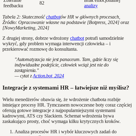
Zbieranie
Brak emocjonalnej
82
feedbacku
analizy
Tabela 2: Skuteczność
chatbot
ów HR w głównych procesach,
Źródło: Opracowanie własne na podstawie [Botpress, 2024] oraz
[NowyMarketing, 2024]
Z drugiej strony, dobrze wdrożony
chatbot
potrafi samodzielnie
wykryć, gdy problem wymaga interwencji człowieka – i
przekierować rozmowę do konsultanta.
"Automatyzacja nie jest panaceum. Tam, gdzie liczy się
indywidualne podejście, człowiek wciąż jest nie do
zastąpienia."
— cytat z
Action.bot, 2024
Integracje z systemami HR – łatwiejsze niż myślisz?
Wielu menedżerów obawia się, że wdrożenie chatbota rozbije
istniejące procesy HR. Tymczasem nowoczesne boty coraz częściej
oferują gotowe integracje z najpopularniejszymi systemami
kadrowymi, ATS czy Slackiem. Schemat wdrożenia bywa
zaskakująco prosty, choć wymaga kilku krytycznych kroków.
Analiza procesów HR i wybór kluczowych zadań do