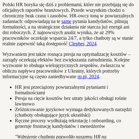
Polski HR boryka się dziś z problemami, które nie przebijają się do
oficjalnych raportów branżowych. Przede wszystkim chodzi o
chroniczny brak czasu i zasobów. HR-owcy toną w powtarzalnych
zadaniach: odpowiadają na te
same
pytania kandydatów, pilnują
formalności, a na strategiczne działania nie starcza już energii ani
dni roboczych. Z najnowszych analiz wynika, że aż 29%
pracowników oczekuje wsparcia 24/7, a tylko chatboty są w stanie
realnie zapewnić taką dostępność
Clepher, 2024
.
Wyzwaniem jest także rosnąca presja na optymalizację kosztów –
zarządy oczekują efektów bez zwiększania zatrudnienia. Kolejne
wyzwanie to obsługa wielojęzycznych zespołów, zwłaszcza w
obliczu napływu pracowników z Ukrainy, których potrzeby
informacyjne są często zaniedbywane
rp.pl, 2024
.
HR jest przeciążony powtarzalnymi pytaniami i
formalnościami
Presja na cięcie kosztów bez utraty jakości obsługi rośnie
lawinowo
Zróżnicowanie językowe wymaga dedykowanych narzędzi
(chatboty obsługujące język ukraiński)
Ręczne procesy wydłużają rekrutację i onboarding, co
generuje frustrację kandydatów i menedżerów
"Wdrożenie chatbota pozwoliło naszemu HR na