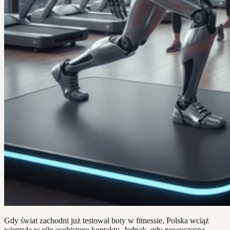
Gdy świat zachodni już testował boty w fitnessie, Polska wciąż
wierzyła w siłę osobistego kontaktu. Jednak, gdy nowoczesna