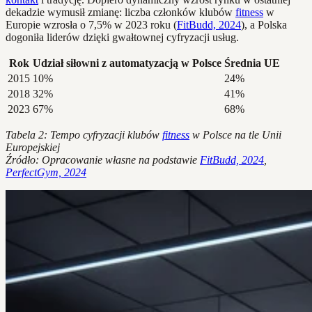
dekadzie wymusił zmianę: liczba członków klubów
fitness
w
Europie wzrosła o 7,5% w 2023 roku (
FitBudd, 2024
), a Polska
dogoniła liderów dzięki gwałtownej cyfryzacji usług.
Rok
Udział siłowni z automatyzacją w Polsce
Średnia UE
2015
10%
24%
2018
32%
41%
2023
67%
68%
Tabela 2: Tempo cyfryzacji klubów
fitness
w Polsce na tle Unii
Europejskiej
Źródło: Opracowanie własne na podstawie
FitBudd, 2024
,
PerfectGym, 2024