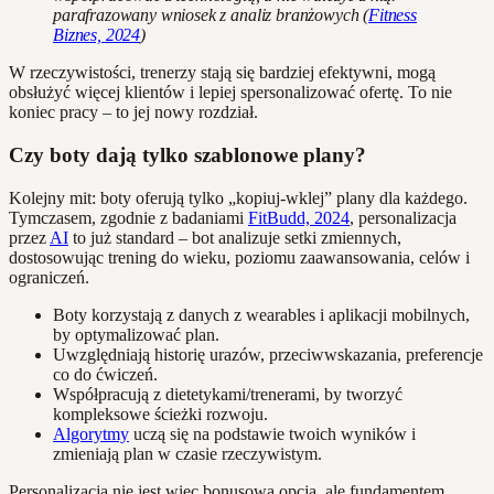
parafrazowany wniosek z analiz branżowych (
Fitness
Biznes, 2024
)
W rzeczywistości, trenerzy stają się bardziej efektywni, mogą
obsłużyć więcej klientów i lepiej spersonalizować ofertę. To nie
koniec pracy – to jej nowy rozdział.
Czy boty dają tylko szablonowe plany?
Kolejny mit: boty oferują tylko „kopiuj-wklej” plany dla każdego.
Tymczasem, zgodnie z badaniami
FitBudd, 2024
, personalizacja
przez
AI
to już standard – bot analizuje setki zmiennych,
dostosowując trening do wieku, poziomu zaawansowania, celów i
ograniczeń.
Boty korzystają z danych z wearables i aplikacji mobilnych,
by optymalizować plan.
Uwzględniają historię urazów, przeciwwskazania, preferencje
co do ćwiczeń.
Współpracują z dietetykami/trenerami, by tworzyć
kompleksowe ścieżki rozwoju.
Algorytmy
uczą się na podstawie twoich wyników i
zmieniają plan w czasie rzeczywistym.
Personalizacja nie jest więc bonusową opcją, ale fundamentem