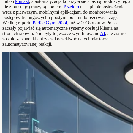
ludzki
kontakt
, a automatyzacja kojarzyła się z taśmą produkcyjną, a
nie z pulsującą muzyką i potem.
Przełom
nastąpił niepostrzeżenie –
wraz z pierwszymi mobilnymi aplikacjami do monitorowania
postępów treningowych i prostymi botami do rezerwacji zajęć.
Według raportu
PerfectGym, 2024
, już w 2018 roku w Polsce
zaczęły pojawiać się automatyczne systemy obsługi klienta na
stronach siłowni. Nie były to jeszcze wyrafinowane
AI
, ale ziarno
zostało zasiane: klient zaczął oczekiwać natychmiastowej,
zautomatyzowanej reakcji.