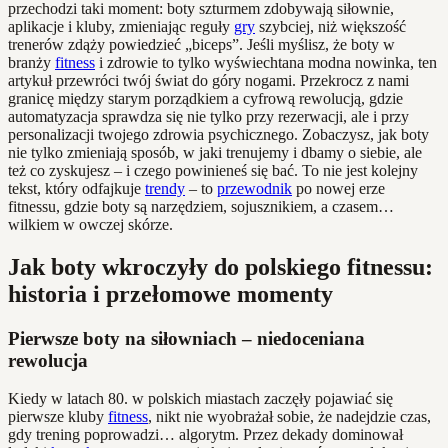
przechodzi taki moment: boty szturmem zdobywają siłownie,
aplikacje i kluby, zmieniając reguły
gry
szybciej, niż większość
trenerów zdąży powiedzieć „biceps”. Jeśli myślisz, że boty w
branży
fitness
i zdrowie to tylko wyświechtana modna nowinka, ten
artykuł przewróci twój świat do góry nogami. Przekrocz z nami
granicę między starym porządkiem a cyfrową rewolucją, gdzie
automatyzacja sprawdza się nie tylko przy rezerwacji, ale i przy
personalizacji twojego zdrowia psychicznego. Zobaczysz, jak boty
nie tylko zmieniają sposób, w jaki trenujemy i dbamy o siebie, ale
też co zyskujesz – i czego powinieneś się bać. To nie jest kolejny
tekst, który odfajkuje
trendy
– to
przewodnik
po nowej erze
fitnessu, gdzie boty są narzędziem, sojusznikiem, a czasem…
wilkiem w owczej skórze.
Jak boty wkroczyły do polskiego fitnessu:
historia i przełomowe momenty
Pierwsze boty na siłowniach – niedoceniana
rewolucja
Kiedy w latach 80. w polskich miastach zaczęły pojawiać się
pierwsze kluby
fitness
, nikt nie wyobrażał sobie, że nadejdzie czas,
gdy trening poprowadzi… algorytm. Przez dekady dominował