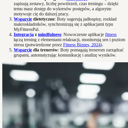
zapisują zestawy, liczbę powtórzeń, czas treningu – dzięki
temu masz dostęp do wykresów postępów, a algorytm
motywuje cię do dalszej pracy.
Wsparcie
dietetyczne
: Boty sugerują jadłospisy, rozkład
makroskładników, synchronizują się z aplikacjami typu
MyFitnessPal.
Integracja
z
mindfulness
: Nowoczesne aplikacje
fitness
łączą trening z elementami relaksacji, monitorują sen i poziom
stresu (potwierdzone przez
Fitness Biznes, 2024
).
Wsparcie
dla trenerów
: Boty pomagają trenerom zarządzać
grupami, automatyzując komunikację i analizę wyników.