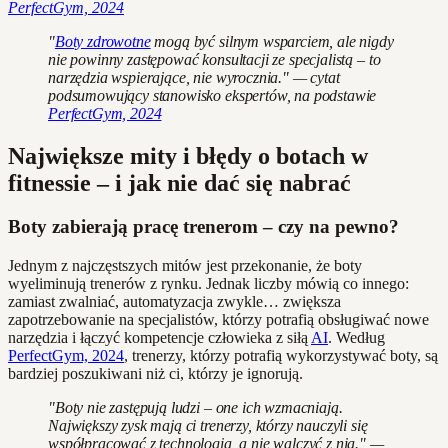
PerfectGym, 2024
"
Boty zdrowotne
mogą być silnym wsparciem, ale nigdy
nie powinny zastępować konsultacji ze specjalistą – to
narzędzia wspierające, nie wyrocznia." — cytat
podsumowujący stanowisko ekspertów, na podstawie
PerfectGym, 2024
Największe mity i błędy o botach w
fitnessie – i jak nie dać się nabrać
Boty zabierają pracę trenerom – czy na pewno?
Jednym z najczęstszych mitów jest przekonanie, że boty
wyeliminują trenerów z rynku. Jednak liczby mówią co innego:
zamiast zwalniać, automatyzacja zwykle… zwiększa
zapotrzebowanie na specjalistów, którzy potrafią obsługiwać nowe
narzędzia i łączyć kompetencje człowieka z siłą
AI
. Według
PerfectGym, 2024
, trenerzy, którzy potrafią wykorzystywać boty, są
bardziej poszukiwani niż ci, którzy je ignorują.
"Boty nie zastępują ludzi – one ich wzmacniają.
Największy zysk mają ci trenerzy, którzy nauczyli się
współpracować z technologią, a nie walczyć z nią." —