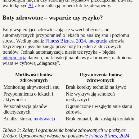
warto łączyć
AI
z konsultacją trenera lub fizjoterapeuty.
Boty zdrowotne – wsparcie czy ryzyko?
Boty wspierające zdrowie stają się wszechobecne – od
automatycznych przypomnień o lekach po analizę snu i poziomu
stresu. Według analiz
Fitness Biznes, 2024
,
integracja
zdrowia
fizycznego i psychicznego przez boty to jeden z kluczowych
trendów. Jednak automatyzacja niesie też ryzyka – błędna
interpretacja
danych, brak reakcji na objawy alarmowe, nadmierna
wiara w cyfrową „diagnozę”.
Możliwości botów
Ograniczenia botów
zdrowotnych
zdrowotnych
Monitoring aktywności i snu
Brak korekty techniki na żywo
Przypomnienia o lekach i
Nie wykrywają schorzeń
aktywności
medycznych
Personalizacja planów
Ograniczone uwzględnianie stanu
dietetycznych
zdrowia
Analiza stresu,
motywacja
Brak empatii, nie zastąpią kontaktu
Tabela 3: Zalety i ograniczenia botów zdrowotnych w praktyce
Źródło: Opracowanie własne na podstawie
Fitness Biznes, 2024
,