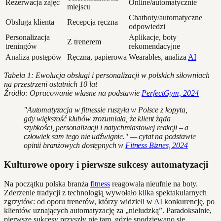
Rezerwacja zajęć
Online/automatycznie
miejscu
Chatboty/automatyczne
Obsługa klienta
Recepcja ręczna
odpowiedzi
Personalizacja
Aplikacje, boty
Z trenerem
treningów
rekomendacyjne
Analiza postępów
Ręczna, papierowa
Wearables, analiza
AI
Tabela 1: Ewolucja obsługi i personalizacji w polskich siłowniach
na przestrzeni ostatnich 10 lat
Źródło: Opracowanie własne na podstawie
PerfectGym, 2024
"Automatyzacja w fitnessie ruszyła w Polsce z kopyta,
gdy większość klubów zrozumiała, że klient żąda
szybkości, personalizacji i natychmiastowej reakcji – a
człowiek sam tego nie udźwignie." — cytat na podstawie
opinii branżowych dostępnych w
Fitness Biznes, 2024
Kulturowe opory i pierwsze sukcesy automatyzacji
Na początku polska branża
fitness
reagowała nieufnie na boty.
Zderzenie tradycji z technologią wywołało kilka spektakularnych
zgrzytów: od oporu trenerów, którzy widzieli w
AI
konkurencję, po
klientów uznających automatyzację za „nieludzką”. Paradoksalnie,
pierwsze sukcesy przyszły nie tam, gdzie spodziewano się