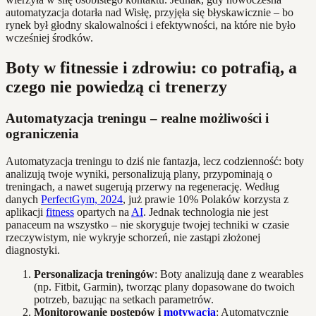
automatyzacja dotarła nad Wisłę, przyjęła się błyskawicznie – bo
rynek był głodny skalowalności i efektywności, na które nie było
wcześniej środków.
Boty w fitnessie i zdrowiu: co potrafią, a
czego nie powiedzą ci trenerzy
Automatyzacja treningu – realne możliwości i
ograniczenia
Automatyzacja treningu to dziś nie fantazja, lecz codzienność: boty
analizują twoje wyniki, personalizują plany, przypominają o
treningach, a nawet sugerują przerwy na regenerację. Według
danych
PerfectGym, 2024
, już prawie 10% Polaków korzysta z
aplikacji
fitness
opartych na
AI
. Jednak technologia nie jest
panaceum na wszystko – nie skoryguje twojej techniki w czasie
rzeczywistym, nie wykryje schorzeń, nie zastąpi złożonej
diagnostyki.
Personalizacja treningów
: Boty analizują dane z wearables
(np. Fitbit, Garmin), tworząc plany dopasowane do twoich
potrzeb, bazując na setkach parametrów.
Monitorowanie postępów i
motywacja
: Automatycznie