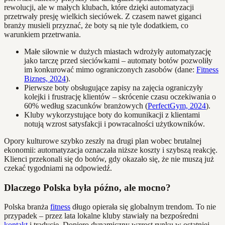
rewolucji, ale w małych klubach, które dzięki automatyzacji
przetrwały presję wielkich sieciówek. Z czasem nawet giganci
branży musieli przyznać, że boty są nie tyle dodatkiem, co
warunkiem przetrwania.
Małe siłownie w dużych miastach wdrożyły automatyzację
jako tarczę przed sieciówkami – automaty botów pozwoliły
im konkurować mimo ograniczonych zasobów (dane:
Fitness
Biznes, 2024
).
Pierwsze boty obsługujące zapisy na zajęcia ograniczyły
kolejki i frustrację klientów – skrócenie czasu oczekiwania o
60% według szacunków branżowych (
PerfectGym, 2024
).
Kluby wykorzystujące boty do komunikacji z klientami
notują wzrost satysfakcji i powracalności użytkowników.
Opory kulturowe szybko zeszły na drugi plan wobec brutalnej
ekonomii: automatyzacja oznaczała niższe koszty i szybszą reakcję.
Klienci przekonali się do botów, gdy okazało się, że nie muszą już
czekać tygodniami na odpowiedź.
Dlaczego Polska była późno, ale mocno?
Polska branża
fitness
długo opierała się globalnym trendom. To nie
przypadek – przez lata lokalne kluby stawiały na bezpośredni
kontakt
i tradycję. Dopiero dynamiczny wzrost rynku w ostatniej