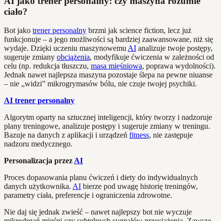
AI jako trener personalny: czy maszyna rozumie
ciało?
Bot jako
trener personalny
brzmi jak science fiction, lecz już
funkcjonuje – a jego możliwości są bardziej zaawansowane, niż się
wydaje. Dzięki uczeniu maszynowemu
AI
analizuje twoje postępy,
sugeruje zmiany
obciążenia
, modyfikuje ćwiczenia w zależności od
celu (np. redukcja tłuszczu,
masa mięśniowa
, poprawa wydolności).
Jednak nawet najlepsza maszyna pozostaje ślepa na pewne niuanse
– nie „widzi” mikrogrymasów bólu, nie czuje twojej psychiki.
AI trener personalny
Algorytm oparty na sztucznej inteligencji, który tworzy i nadzoruje
plany treningowe, analizuje postępy i sugeruje zmiany w treningu.
Bazuje na danych z aplikacji i urządzeń
fitness
, nie zastępuje
nadzoru medycznego.
Personalizacja przez
AI
Proces dopasowania planu ćwiczeń i diety do indywidualnych
danych użytkownika.
AI
bierze pod uwagę historię treningów,
parametry ciała, preferencje i ograniczenia zdrowotne.
Nie daj się jednak zwieść – nawet najlepszy bot nie wyczuje
mikrodrgań mięśni czy subtelnych sygnałów przeciążenia. Zawsze