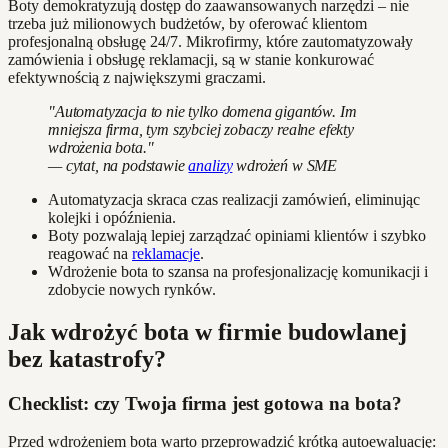
Boty demokratyzują dostęp do zaawansowanych narzędzi – nie
trzeba już milionowych budżetów, by oferować klientom
profesjonalną obsługę 24/7. Mikrofirmy, które zautomatyzowały
zamówienia i obsługę reklamacji, są w stanie konkurować
efektywnością z największymi graczami.
"Automatyzacja to nie tylko domena gigantów. Im
mniejsza firma, tym szybciej zobaczy realne efekty
wdrożenia bota."
— cytat, na podstawie
analizy
wdrożeń w SME
Automatyzacja skraca czas realizacji zamówień, eliminując
kolejki i opóźnienia.
Boty pozwalają lepiej zarządzać opiniami klientów i szybko
reagować na
reklamacje
.
Wdrożenie bota to szansa na profesjonalizację komunikacji i
zdobycie nowych rynków.
Jak wdrożyć bota w firmie budowlanej
bez katastrofy?
Checklist: czy Twoja firma jest gotowa na bota?
Przed wdrożeniem bota warto przeprowadzić krótką autoewaluację: