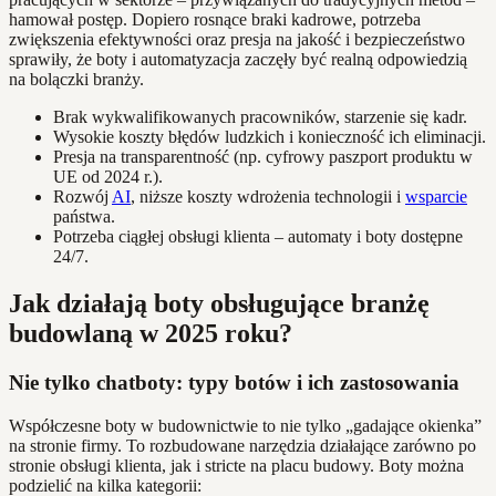
hamował postęp. Dopiero rosnące braki kadrowe, potrzeba
zwiększenia efektywności oraz presja na jakość i bezpieczeństwo
sprawiły, że boty i automatyzacja zaczęły być realną odpowiedzią
na bolączki branży.
Brak wykwalifikowanych pracowników, starzenie się kadr.
Wysokie koszty błędów ludzkich i konieczność ich eliminacji.
Presja na transparentność (np. cyfrowy paszport produktu w
UE od 2024 r.).
Rozwój
AI
, niższe koszty wdrożenia technologii i
wsparcie
państwa.
Potrzeba ciągłej obsługi klienta – automaty i boty dostępne
24/7.
Jak działają boty obsługujące branżę
budowlaną w 2025 roku?
Nie tylko chatboty: typy botów i ich zastosowania
Współczesne boty w budownictwie to nie tylko „gadające okienka”
na stronie firmy. To rozbudowane narzędzia działające zarówno po
stronie obsługi klienta, jak i stricte na placu budowy. Boty można
podzielić na kilka kategorii: