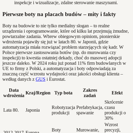
inspekcje i wizualizacje, zdalne sterowanie maszynami.
Pierwsze boty na placach budów – mity i fakty
Boty na budowie to nie tylko medialny slogan – to realne
urządzenia i oprogramowanie, które od kilku lat przejmują żmudne,
powtarzalne zadania. Wbrew obiegowym opiniom, pionierskie
wdrożenia pojawiły się już w latach 80. w Japonii, gdzie
automatyzacja miała rozwiązać problem starzejących się kadr. W
Polsce pierwsze zastosowania botów (np. do murowania czy
inspekcji) to kwestia ostatniej dekady, choć do masowej adopcji
jeszcze daleko. W 2024 roku już ponad 11% firm budowlanych w
UE to firmy z Polski, a automatyzacja i boty odpowiadają za
znaczną część wzrostu wydajności oraz jakości obsługi klienta –
według danych z
GUS
i Eurostat.
Data
Zakres
Kraj/Region
Typ bota
Efekt
wdrożenia
zadań
Skrócenie
Robotyzacja
Prefabrykacja,
czasu
Lata 80.
Japonia
produkcji
spawanie
produkcji o
30%
Wzrost
Boty
Murowanie,
precyzji,
2012-2017
Europa