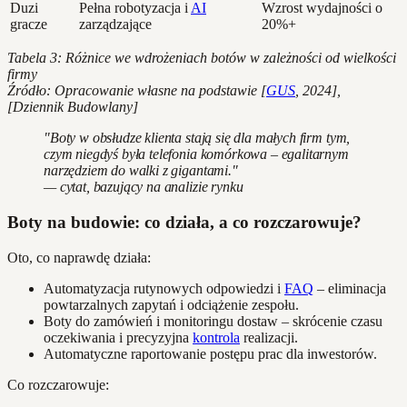
Duzi
Pełna robotyzacja i
AI
Wzrost wydajności o
gracze
zarządzające
20%+
Tabela 3: Różnice we wdrożeniach botów w zależności od wielkości
firmy
Źródło: Opracowanie własne na podstawie [
GUS
, 2024],
[Dziennik Budowlany]
"Boty w obsłudze klienta stają się dla małych firm tym,
czym niegdyś była telefonia komórkowa – egalitarnym
narzędziem do walki z gigantami."
— cytat, bazujący na analizie rynku
Boty na budowie: co działa, a co rozczarowuje?
Oto, co naprawdę działa:
Automatyzacja rutynowych odpowiedzi i
FAQ
– eliminacja
powtarzalnych zapytań i odciążenie zespołu.
Boty do zamówień i monitoringu dostaw – skrócenie czasu
oczekiwania i precyzyjna
kontrola
realizacji.
Automatyczne raportowanie postępu prac dla inwestorów.
Co rozczarowuje: