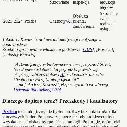
budowlane
inspekcja
redukcja
błędów
Skrócenie
Obsługa
czasu
2020-2024
Polska
Chatboty/
AI
klienta,
realizacji
zamówienia
usług
Tabela 1: Kamienie milowe automatyzacji i botyzacji w
budownictwie
Źródło: Opracowanie własne na podstawie [
GUS
], [Eurostat],
[Industry Reports]
"Automatyzacja w budownictwie trwa już ponad 50 lat,
lecz dopiero ostatnie 5 lat przyniosło prawdziwą
eksplozję wdrożeń botów i
AI
, zwłaszcza w obsłudze
klienta oraz zarządzaniu projektami."
— prof. Andrzej Kowalski, ekspert rynku budowlanego,
Dziennik Budowlany, 2024
Dlaczego dopiero teraz? Przeszkody i katalizatory
Przełom
technologiczny nie byłby możliwy bez pokonania kilku
kluczowych barier. Po pierwsze, przez dekady problemem była
wysoka cena i niska dostępność technologii. Po drugie, opór ludzi
pracujących w sektorze – przywiązanych do tradycyjnych metod –