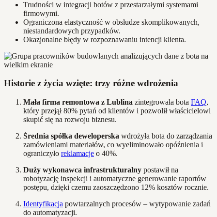
Trudności w integracji botów z przestarzałymi systemami
firmowymi.
Ograniczona elastyczność w obsłudze skomplikowanych,
niestandardowych przypadków.
Okazjonalne błędy w rozpoznawaniu intencji klienta.
Historie z życia wzięte: trzy różne wdrożenia
Mała firma remontowa z Lublina
zintegrowała bota
FAQ
,
który przejął 80% pytań od klientów i pozwolił właścicielowi
skupić się na rozwoju biznesu.
Średnia spółka deweloperska
wdrożyła bota do zarządzania
zamówieniami materiałów, co wyeliminowało opóźnienia i
ograniczyło
reklamacje
o 40%.
Duży wykonawca infrastrukturalny
postawił na
robotyzację inspekcji i automatyczne generowanie raportów
postępu, dzięki czemu zaoszczędzono 12% kosztów rocznie.
Identyfikacja
powtarzalnych procesów – wytypowanie zadań
do automatyzacji.