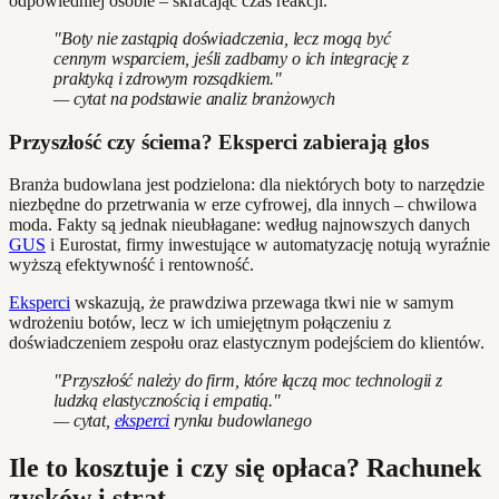
odpowiedniej osobie – skracając czas reakcji.
"Boty nie zastąpią doświadczenia, lecz mogą być
cennym wsparciem, jeśli zadbamy o ich integrację z
praktyką i zdrowym rozsądkiem."
— cytat na podstawie analiz branżowych
Przyszłość czy ściema? Eksperci zabierają głos
Branża budowlana jest podzielona: dla niektórych boty to narzędzie
niezbędne do przetrwania w erze cyfrowej, dla innych – chwilowa
moda. Fakty są jednak nieubłagane: według najnowszych danych
GUS
i Eurostat, firmy inwestujące w automatyzację notują wyraźnie
wyższą efektywność i rentowność.
Eksperci
wskazują, że prawdziwa przewaga tkwi nie w samym
wdrożeniu botów, lecz w ich umiejętnym połączeniu z
doświadczeniem zespołu oraz elastycznym podejściem do klientów.
"Przyszłość należy do firm, które łączą moc technologii z
ludzką elastycznością i empatią."
— cytat,
eksperci
rynku budowlanego
Ile to kosztuje i czy się opłaca? Rachunek
zysków i strat