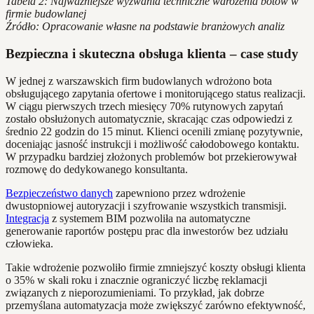
Tabela 2: Najważniejsze wyzwania techniczne wdrożenia botów w
firmie budowlanej
Źródło: Opracowanie własne na podstawie branżowych analiz
Bezpieczna i skuteczna obsługa klienta – case study
W jednej z warszawskich firm budowlanych wdrożono bota
obsługującego zapytania ofertowe i monitorującego status realizacji.
W ciągu pierwszych trzech miesięcy 70% rutynowych zapytań
zostało obsłużonych automatycznie, skracając czas odpowiedzi z
średnio 22 godzin do 15 minut. Klienci ocenili zmianę pozytywnie,
doceniając jasność instrukcji i możliwość całodobowego kontaktu.
W przypadku bardziej złożonych problemów bot przekierowywał
rozmowę do dedykowanego konsultanta.
Bezpieczeństwo danych
zapewniono przez wdrożenie
dwustopniowej autoryzacji i szyfrowanie wszystkich transmisji.
Integracja
z systemem BIM pozwoliła na automatyczne
generowanie raportów postępu prac dla inwestorów bez udziału
człowieka.
Takie wdrożenie pozwoliło firmie zmniejszyć koszty obsługi klienta
o 35% w skali roku i znacznie ograniczyć liczbę reklamacji
związanych z nieporozumieniami. To przykład, jak dobrze
przemyślana automatyzacja może zwiększyć zarówno efektywność,