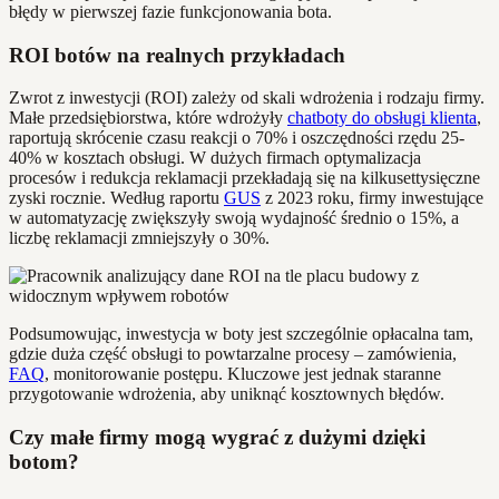
błędy w pierwszej fazie funkcjonowania bota.
ROI botów na realnych przykładach
Zwrot z inwestycji (ROI) zależy od skali wdrożenia i rodzaju firmy.
Małe przedsiębiorstwa, które wdrożyły
chatboty do obsługi klienta
,
raportują skrócenie czasu reakcji o 70% i oszczędności rzędu 25-
40% w kosztach obsługi. W dużych firmach optymalizacja
procesów i redukcja reklamacji przekładają się na kilkusettysięczne
zyski rocznie. Według raportu
GUS
z 2023 roku, firmy inwestujące
w automatyzację zwiększyły swoją wydajność średnio o 15%, a
liczbę reklamacji zmniejszyły o 30%.
Podsumowując, inwestycja w boty jest szczególnie opłacalna tam,
gdzie duża część obsługi to powtarzalne procesy – zamówienia,
FAQ
, monitorowanie postępu. Kluczowe jest jednak staranne
przygotowanie wdrożenia, aby uniknąć kosztownych błędów.
Czy małe firmy mogą wygrać z dużymi dzięki
botom?