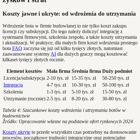
Koszty jawne i ukryte: od wdrożenia do utrzymania
Wdrożenie bota w firmie budowlanej to nie tylko koszt zakupu
licencji czy subskrypcji. Do tego należy doliczyć integrację z
systemami firmowymi, szkolenia zespołu, a także koszty utrzymania
i aktualizacji. W praktyce, dla małych firm koszt wdrożenia prostego
bota
FAQ
zaczyna się już od kilku tysięcy złotych, natomiast
zaawansowane systemy
AI
dla dużych graczy mogą kosztować
kilkaset tysięcy złotych rocznie.
Element kosztów
Mała firma
Średnia firma
Duży podmiot
Licencja/subskrypcja
2-10 tys. zł
15-35 tys. zł
50-250 tys. zł
Integracja
4-7 tys. zł
10-30 tys. zł
50-100 tys. zł
Szkolenia
1-3 tys. zł
5-10 tys. zł
15-50 tys. zł
Utrzymanie (rocznie)
2-5 tys. zł
8-20 tys. zł
30-80 tys. zł
Tabela 4: Szacunkowe koszty wdrożenia i utrzymania botów w
budownictwie
Źródło: Opracowanie własne na podstawie ofert rynkowych 2024
Koszty ukryte
to przede wszystkim czas potrzebny na dostosowanie
procesów, początkowe trudności integracyjne oraz potencjalne