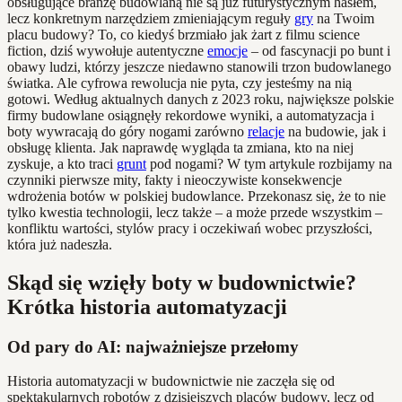
obsługujące branżę budowlaną nie są już futurystycznym hasłem,
lecz konkretnym narzędziem zmieniającym reguły
gry
na Twoim
placu budowy? To, co kiedyś brzmiało jak żart z filmu science
fiction, dziś wywołuje autentyczne
emocje
– od fascynacji po bunt i
obawy ludzi, którzy jeszcze niedawno stanowili trzon budowlanego
światka. Ale cyfrowa rewolucja nie pyta, czy jesteśmy na nią
gotowi. Według aktualnych danych z 2023 roku, największe polskie
firmy budowlane osiągnęły rekordowe wyniki, a automatyzacja i
boty wywracają do góry nogami zarówno
relacje
na budowie, jak i
obsługę klienta. Jak naprawdę wygląda ta zmiana, kto na niej
zyskuje, a kto traci
grunt
pod nogami? W tym artykule rozbijamy na
czynniki pierwsze mity, fakty i nieoczywiste konsekwencje
wdrożenia botów w polskiej budowlance. Przekonasz się, że to nie
tylko kwestia technologii, lecz także – a może przede wszystkim –
konfliktu wartości, stylów pracy i oczekiwań wobec przyszłości,
która już nadeszła.
Skąd się wzięły boty w budownictwie?
Krótka historia automatyzacji
Od pary do AI: najważniejsze przełomy
Historia automatyzacji w budownictwie nie zaczęła się od
spektakularnych robotów z dzisiejszych placów budowy, lecz od