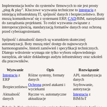
Implementacja botów do systemów firmowych to nie jest prosty
„plug & play”. Kluczowe wyzwania techniczne to
integracja
z
istniejącą infrastrukturą IT, spójność danych i bezpieczeństwo. Boty
muszą komunikować się z systemami ERP,
CAD
/BIM, narzędziami
do zarządzania projektami. To rodzi wyzwania związane z
interoperacyjnością, standaryzacją formatów danych oraz ochroną
przed cyberzagrożeniami.
Spójność i aktualność danych są warunkiem skutecznej
automatyzacji. Boty muszą mieć dostęp do najnowszych
harmonogramów, historii zamówień i specyfikacji technicznych.
Dlatego wdrożenie wymaga nie tylko wyboru odpowiedniego
narzędzia, ale także dokładnego audytu infrastruktury oraz szkoleń
dla pracowników.
Wyzwanie
Opis
Rozwiązanie
Integracja
z
Różne systemy, formaty
API, standaryzacja
ERP
danych
danych
Ochrona
przed atakami i
Szyfrowanie,
Bezpieczeństwo
wyciekami
autoryzacja
Aktualność
Ręczne vs. automatyczne
Integracja
z
danych
aktualizacje
BIM/IoT