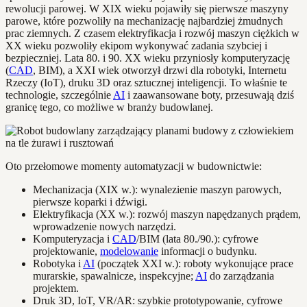
rewolucji parowej. W XIX wieku pojawiły się pierwsze maszyny
parowe, które pozwoliły na mechanizację najbardziej żmudnych
prac ziemnych. Z czasem elektryfikacja i rozwój maszyn ciężkich w
XX wieku pozwoliły ekipom wykonywać zadania szybciej i
bezpieczniej. Lata 80. i 90. XX wieku przyniosły komputeryzację
(
CAD
, BIM), a XXI wiek otworzył drzwi dla robotyki, Internetu
Rzeczy (IoT), druku 3D oraz sztucznej inteligencji. To właśnie te
technologie, szczególnie
AI
i zaawansowane boty, przesuwają dziś
granicę tego, co możliwe w branży budowlanej.
Oto przełomowe momenty automatyzacji w budownictwie:
Mechanizacja (XIX w.): wynalezienie maszyn parowych,
pierwsze koparki i dźwigi.
Elektryfikacja (XX w.): rozwój maszyn napędzanych prądem,
wprowadzenie nowych narzędzi.
Komputeryzacja i
CAD
/BIM (lata 80./90.): cyfrowe
projektowanie,
modelowanie
informacji o budynku.
Robotyka i
AI
(początek XXI w.): roboty wykonujące prace
murarskie, spawalnicze, inspekcyjne;
AI
do zarządzania
projektem.
Druk 3D, IoT, VR/AR: szybkie prototypowanie, cyfrowe