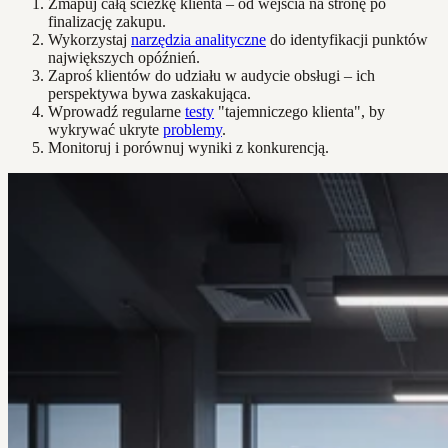
Zmapuj całą ścieżkę klienta – od wejścia na stronę po
finalizację zakupu.
Wykorzystaj
narzędzia analityczne
do identyfikacji punktów
największych opóźnień.
Zaproś klientów do udziału w audycie obsługi – ich
perspektywa bywa zaskakująca.
Wprowadź regularne
testy
"tajemniczego klienta", by
wykrywać ukryte
problemy
.
Monitoruj i porównuj wyniki z konkurencją.