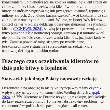
konsultantem lub niekończąca się kolejka online, by klient stracił do
ciebie zaufanie. Czas oczekiwania klientów to nie żart – to
pole
bitwy, na którym wygrywa się lub przegrywa lojalność, reputację i
miliony złotych. Zbyt długo każesz czekać? Twój konkurent już stoi
za rogiem z otwartymi ramionami. W erze, w której 94% liderów
contact center w Polsce deklaruje obsesyjne skupienie na satysfakcji
klienta (
CCNEWS, 2024
), stawką jest przetrwanie i rozwój, a nie
tylko punkt na liście kontrolnej obsługi. Prawda jest brutalna – jeśli
nie potrafisz skrócić czasu oczekiwania klientów, już jesteś krok w
tyle. Zamiast powielać mity, sięgamy po twarde dane,
bezkompromisowe strategie i sprawdzone narzędzia, które
naprawdę działają na polskim rynku.
Dlaczego czas oczekiwania klientów to
dziś pole bitwy o lojalność
Statystyki: jak długo Polacy naprawdę czekają
Oczekiwanie na obsługę to nie tylko irytacja – to realny czynnik
wpływający na wybory konsumenckie. Według danych z
rp.pl,
2024
, aż 75% klientów w Europie rezygnuje z zakupu, jeśli kolejka
do kasy przekracza 5 minut. To nie jest abstrakcyjny problem – to
codzienność w polskich sklepach, urzędach, call center.