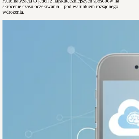
Automatyzacja to jeden z najskuteczniejszych sposobów na
skrócenie czasu oczekiwania – pod warunkiem rozsądnego
wdrożenia.