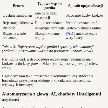
Typowe wąskie
Proces
Sposób optymalizacji
gardła
Zawiłe ścieżki
Obsługa zamówień
Skrócenie liczby kroków
akceptacji
Rejestracja klientów
Długie formularze
Predefiniowane profile
Płatności
Awaryjne terminale
System płatności online
Rozpatrywanie
Skomplikowane
FAQ
i automatyczne
reklamacji
reguły
weryfikacje
Tabela 3: Najczęstsze wąskie gardła i sposoby ich eliminacji
(Źródło: Opracowanie własne na podstawie Zenbox, 2024)
Nie licz na cud, jeśli procedura rozpatrzenia reklamacji ma 7
kroków, a do kasy prowadzi labirynt. Upraszczaj, testuj i mierz
efekty.
Często już sam fakt uproszczenia komunikatu czy skrócenia
formularza przyspiesza obsługę o kilkadziesiąt procent bez
większych inwestycji.
Automatyzacja z głową: AI, chatboty i inteligentni
asystenci