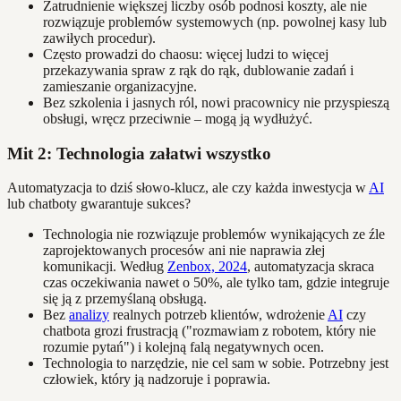
Zatrudnienie większej liczby osób podnosi koszty, ale nie
rozwiązuje problemów systemowych (np. powolnej kasy lub
zawiłych procedur).
Często prowadzi do chaosu: więcej ludzi to więcej
przekazywania spraw z rąk do rąk, dublowanie zadań i
zamieszanie organizacyjne.
Bez szkolenia i jasnych ról, nowi pracownicy nie przyspieszą
obsługi, wręcz przeciwnie – mogą ją wydłużyć.
Mit 2: Technologia załatwi wszystko
Automatyzacja to dziś słowo-klucz, ale czy każda inwestycja w
AI
lub chatboty gwarantuje sukces?
Technologia nie rozwiązuje problemów wynikających ze źle
zaprojektowanych procesów ani nie naprawia złej
komunikacji. Według
Zenbox, 2024
, automatyzacja skraca
czas oczekiwania nawet o 50%, ale tylko tam, gdzie integruje
się ją z przemyślaną obsługą.
Bez
analizy
realnych potrzeb klientów, wdrożenie
AI
czy
chatbota grozi frustracją ("rozmawiam z robotem, który nie
rozumie pytań") i kolejną falą negatywnych ocen.
Technologia to narzędzie, nie cel sam w sobie. Potrzebny jest
człowiek, który ją nadzoruje i poprawia.