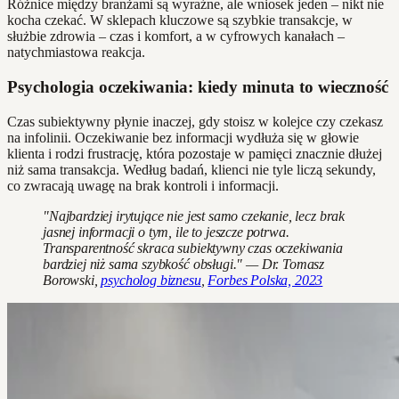
Różnice między branżami są wyraźne, ale wniosek jeden – nikt nie
kocha czekać. W sklepach kluczowe są szybkie transakcje, w
służbie zdrowia – czas i komfort, a w cyfrowych kanałach –
natychmiastowa reakcja.
Psychologia oczekiwania: kiedy minuta to wieczność
Czas subiektywny płynie inaczej, gdy stoisz w kolejce czy czekasz
na infolinii. Oczekiwanie bez informacji wydłuża się w głowie
klienta i rodzi frustrację, która pozostaje w pamięci znacznie dłużej
niż sama transakcja. Według badań, klienci nie tyle liczą sekundy,
co zwracają uwagę na brak kontroli i informacji.
"Najbardziej irytujące nie jest samo czekanie, lecz brak
jasnej informacji o tym, ile to jeszcze potrwa.
Transparentność skraca subiektywny czas oczekiwania
bardziej niż sama szybkość obsługi." — Dr. Tomasz
Borowski,
psycholog biznesu
,
Forbes Polska, 2023