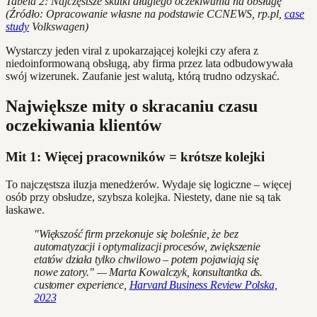
Tabela 2: Najczęstsze skutki długiego oczekiwania na obsługę
(Źródło: Opracowanie własne na podstawie CCNEWS, rp.pl,
case
study
Volkswagen)
Wystarczy jeden viral z upokarzającej kolejki czy afera z
niedoinformowaną obsługą, aby firma przez lata odbudowywała
swój wizerunek. Zaufanie jest walutą, którą trudno odzyskać.
Największe mity o skracaniu czasu
oczekiwania klientów
Mit 1: Więcej pracowników = krótsze kolejki
To najczęstsza iluzja menedżerów. Wydaje się logiczne – więcej
osób przy obsłudze, szybsza kolejka. Niestety, dane nie są tak
łaskawe.
"Większość firm przekonuje się boleśnie, że bez
automatyzacji i optymalizacji procesów, zwiększenie
etatów działa tylko chwilowo – potem pojawiają się
nowe zatory." — Marta Kowalczyk, konsultantka ds.
customer experience,
Harvard Business Review Polska,
2023