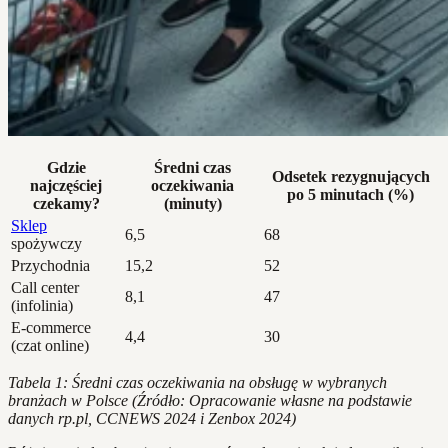
Gdzie
Średni czas
Odsetek rezygnujących
najczęściej
oczekiwania
po 5 minutach (%)
czekamy?
(minuty)
Sklep
6,5
68
spożywczy
Przychodnia
15,2
52
Call center
8,1
47
(infolinia)
E-commerce
4,4
30
(czat online)
Tabela 1: Średni czas oczekiwania na obsługę w wybranych
branżach w Polsce (Źródło: Opracowanie własne na podstawie
danych rp.pl, CCNEWS 2024 i Zenbox 2024)