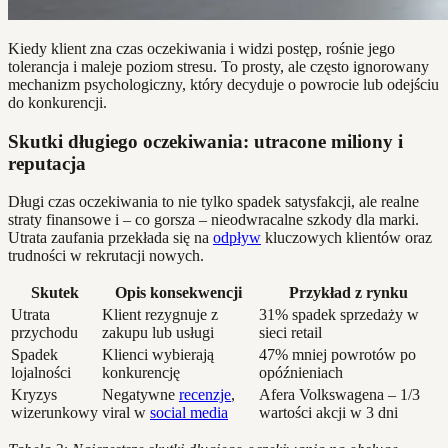
Kiedy klient zna czas oczekiwania i widzi postęp, rośnie jego
tolerancja i maleje poziom stresu. To prosty, ale często ignorowany
mechanizm psychologiczny, który decyduje o powrocie lub odejściu
do konkurencji.
Skutki długiego oczekiwania: utracone miliony i
reputacja
Długi czas oczekiwania to nie tylko spadek satysfakcji, ale realne
straty finansowe i – co gorsza – nieodwracalne szkody dla marki.
Utrata zaufania przekłada się na
odpływ
kluczowych klientów oraz
trudności w rekrutacji nowych.
Skutek
Opis konsekwencji
Przykład z rynku
Utrata
Klient rezygnuje z
31% spadek sprzedaży w
przychodu
zakupu lub usługi
sieci retail
Spadek
Klienci wybierają
47% mniej powrotów po
lojalności
konkurencję
opóźnieniach
Kryzys
Negatywne
recenzje
,
Afera Volkswagena – 1/3
wizerunkowy
viral w
social media
wartości akcji w 3 dni