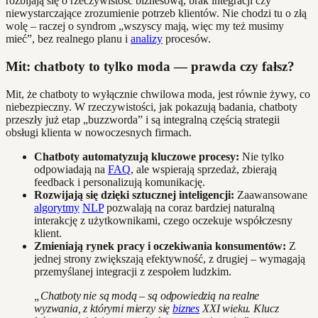
rozbijają się o rzeczywistość biznesową, brak integracji czy
niewystarczające zrozumienie potrzeb klientów. Nie chodzi tu o złą
wolę – raczej o syndrom „wszyscy mają, więc my też musimy
mieć”, bez realnego planu i
analizy
procesów.
Mit: chatboty to tylko moda — prawda czy fałsz?
Mit, że chatboty to wyłącznie chwilowa moda, jest równie żywy, co
niebezpieczny. W rzeczywistości, jak pokazują badania, chatboty
przeszły już etap „buzzworda” i są integralną częścią strategii
obsługi klienta w nowoczesnych firmach.
Chatboty automatyzują kluczowe procesy:
Nie tylko
odpowiadają na
FAQ
, ale wspierają sprzedaż, zbierają
feedback i personalizują komunikację.
Rozwijają się dzięki sztucznej inteligencji:
Zaawansowane
algorytmy
NLP
pozwalają na coraz bardziej naturalną
interakcję z użytkownikami, czego oczekuje współczesny
klient.
Zmieniają rynek pracy i oczekiwania konsumentów:
Z
jednej strony zwiększają efektywność, z drugiej – wymagają
przemyślanej integracji z zespołem ludzkim.
„Chatboty nie są modą – są odpowiedzią na realne
wyzwania, z którymi mierzy się
biznes
XXI wieku. Klucz