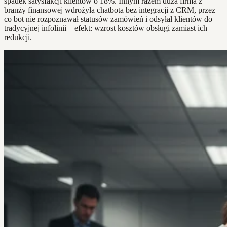
spadek satysfakcji klientów o 18%. Innym razem duża firma z
branży finansowej wdrożyła chatbota bez integracji z CRM, przez
co bot nie rozpoznawał statusów zamówień i odsyłał klientów do
tradycyjnej infolinii – efekt: wzrost kosztów obsługi zamiast ich
redukcji.