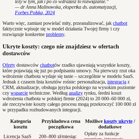
leży w tym, jak i po co wdrażasz to rozwiązanie.”
— dr Anna Malinowska, ekspertka ds. automatyzacji,
Forbes Polska, 2024
Warto więc, zamiast powielać mity, przeanalizować, jak
chatbot
faktycznie wpisuje się w model działania Twojej firmy i czy
rozwiązuje konkretne
problemy
.
Ukryte koszty: czego nie znajdziesz w ofertach
dostawców
Oferty
dostawców
chatbot
ów rzadko ujawniają wszystkie koszty,
które pojawiają się już po podpisaniu umowy. Na pierwszy rzut oka
wdrożenie chatbota wydaje się tanie – szczególnie w modelu SaaS.
Jednak z czasem lista kosztów rośnie: personalizacja,
integracja
z
CRM, aktualizacje, obsługa języka polskiego na wysokim poziomie
czy
wsparcie
techniczne. Według
analizy
rynku, średni koszt
wdrożenia chatbota w polskiej firmie (2024) to 20 000–60 000 zł,
ale rzeczywiste koszty całego procesu mogą przekroczyć 100 000 zł
w przypadku rozbudowanych integracji.
Kategoria
Przykładowa cena
Możliwe
koszty ukryte
/
kosztu
początkowa
dodatkowe
Opłaty za funkcje
Licencja SaaS
200–800 zł/miesiąc