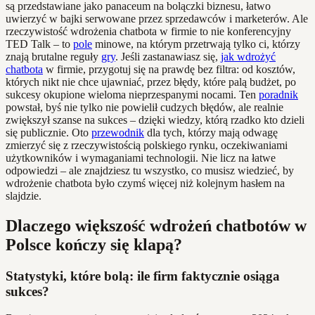
są przedstawiane jako panaceum na bolączki biznesu, łatwo
uwierzyć w bajki serwowane przez sprzedawców i marketerów. Ale
rzeczywistość wdrożenia chatbota w firmie to nie konferencyjny
TED Talk – to
pole
minowe, na którym przetrwają tylko ci, którzy
znają brutalne reguły
gry
. Jeśli zastanawiasz się,
jak wdrożyć
chatbota
w firmie, przygotuj się na prawdę bez filtra: od kosztów,
których nikt nie chce ujawniać, przez błędy, które palą budżet, po
sukcesy okupione wieloma nieprzespanymi nocami. Ten
poradnik
powstał, byś nie tylko nie powielił cudzych błędów, ale realnie
zwiększył szanse na sukces – dzięki wiedzy, którą rzadko kto dzieli
się publicznie. Oto
przewodnik
dla tych, którzy mają odwagę
zmierzyć się z rzeczywistością polskiego rynku, oczekiwaniami
użytkowników i wymaganiami technologii. Nie licz na łatwe
odpowiedzi – ale znajdziesz tu wszystko, co musisz wiedzieć, by
wdrożenie chatbota było czymś więcej niż kolejnym hasłem na
slajdzie.
Dlaczego większość wdrożeń chatbotów w
Polsce kończy się klapą?
Statystyki, które bolą: ile firm faktycznie osiąga
sukces?