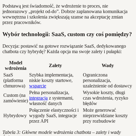
Podstawą jest świadomość, że wdrożenie to proces, nie
jednorazowy „projekt od-do”. Dobrze zaplanowana komunikacja
wewnętrzna i szkolenia zwiększają szanse na akceptację zmian
przez pracowników.
Wybór technologii: SaaS, custom czy coś pomiędzy?
Decyzja: postawić na gotowe rozwiązanie SaaS, dedykowanego
chatbota czy hybrydę? Każda opcja ma swoje zalety i pułapki:
Model
Zalety
Wady
wdrożenia
SaaS
Szybka implementacja,
Ograniczona
(platforma
niskie koszty startowe,
personalizacja,
chmurowa)
wsparcie
uzależnienie od dostawcy
Pełna personalizacja,
Wysokie koszty, długi
Custom (na
integracja
z systemami,
czas wdrożenia, ryzyko
zamówienie)
własność danych
błędów
Połączenie elastyczności i
Może generować
Hybrydowy
wygody SaaS, integracje
nieprzewidziane koszty
przez API
przy rozbudowie
Tabela 3: Główne modele wdrożenia chatbota – zalety i wady