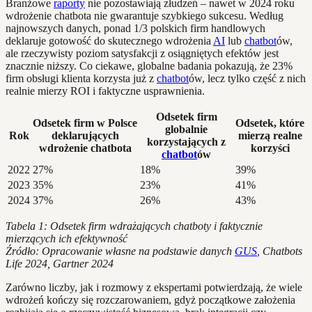
Branżowe
raporty
nie pozostawiają złudzeń – nawet w 2024 roku
wdrożenie chatbota nie gwarantuje szybkiego sukcesu. Według
najnowszych danych, ponad 1/3 polskich firm handlowych
deklaruje gotowość do skutecznego wdrożenia
AI
lub
chatbot
ów,
ale rzeczywisty poziom satysfakcji z osiągniętych efektów jest
znacznie niższy. Co ciekawe, globalne badania pokazują, że 23%
firm obsługi klienta korzysta już z
chatbot
ów, lecz tylko część z nich
realnie mierzy ROI i faktyczne usprawnienia.
Odsetek firm
Odsetek firm w Polsce
Odsetek, które
globalnie
Rok
deklarujących
mierzą realne
korzystających z
wdrożenie chatbota
korzyści
chatbot
ów
2022
27%
18%
39%
2023
35%
23%
41%
2024
37%
26%
43%
Tabela 1: Odsetek firm wdrażających chatboty i faktycznie
mierzących ich efektywność
Źródło: Opracowanie własne na podstawie danych
GUS
, Chatbots
Life 2024, Gartner 2024
Zarówno liczby, jak i rozmowy z ekspertami potwierdzają, że wiele
wdrożeń kończy się rozczarowaniem, gdyż początkowe założenia