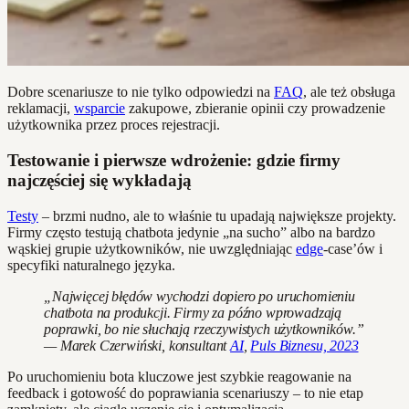
Dobre scenariusze to nie tylko odpowiedzi na
FAQ
, ale też obsługa
reklamacji,
wsparcie
zakupowe, zbieranie opinii czy prowadzenie
użytkownika przez proces rejestracji.
Testowanie i pierwsze wdrożenie: gdzie firmy
najczęściej się wykładają
Testy
– brzmi nudno, ale to właśnie tu upadają największe projekty.
Firmy często testują chatbota jedynie „na sucho” albo na bardzo
wąskiej grupie użytkowników, nie uwzględniając
edge
-case’ów i
specyfiki naturalnego języka.
„Najwięcej błędów wychodzi dopiero po uruchomieniu
chatbota na produkcji. Firmy za późno wprowadzają
poprawki, bo nie słuchają rzeczywistych użytkowników.”
— Marek Czerwiński, konsultant
AI
,
Puls Biznesu, 2023
Po uruchomieniu bota kluczowe jest szybkie reagowanie na
feedback i gotowość do poprawiania scenariuszy – to nie etap