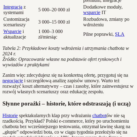
premium, integracje
Integracja
z
Dodatkowe moduły,
5 000–20 000 zł
systemami
wsparcie
IT
Customizacja
Rozbudowa, zmiany po
3 000–15 000 zł
scenariuszy
wdrożeniu
Wsparcie
i
1 000–3 000
Pilne poprawki,
SLA
aktualizacje
zł/miesiąc
Tabela 2: Przykładowe koszty wdrożenia i utrzymania chatbota w
2024 r.
Źródło: Opracowanie własne na podstawie ofert rynkowych i
wywiadów z praktykami
Zanim więc zdecydujesz się na konkretną ofertę, przygotuj się na
negocjacje
i szczegółową analizę zapisów umowy. Warto też
rozważyć koszt alternatywny – czas i zasoby, które zainwestujesz w
rozwój własnych scenariuszy oraz edukację zespołu.
Słynne porażki – historie, które odstraszają (i uczą)
Historie
spektakularnych klap przy wdrażaniu
chatbot
ów nie są
rzadkością. Przykład? Polski e-commerce, który po uruchomieniu
chatbota bez wcześniejszego testowania, otrzymał lawinę skarg na
„głupie” odpowiedzi bota, co w ciągu tygodnia przełożyło się na