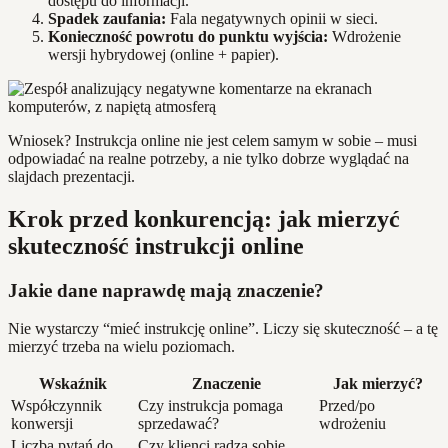
dostępu do informacji.
Spadek zaufania:
Fala negatywnych opinii w sieci.
Konieczność powrotu do punktu wyjścia:
Wdrożenie
wersji hybrydowej (online + papier).
Wniosek? Instrukcja online nie jest celem samym w sobie – musi
odpowiadać na realne potrzeby, a nie tylko dobrze wyglądać na
slajdach prezentacji.
Krok przed konkurencją: jak mierzyć
skuteczność instrukcji online
Jakie dane naprawdę mają znaczenie?
Nie wystarczy “mieć instrukcję online”. Liczy się skuteczność – a tę
mierzyć trzeba na wielu poziomach.
Wskaźnik
Znaczenie
Jak mierzyć?
Współczynnik
Czy instrukcja pomaga
Przed/po
konwersji
sprzedawać?
wdrożeniu
Liczba pytań do
Czy klienci radzą sobie