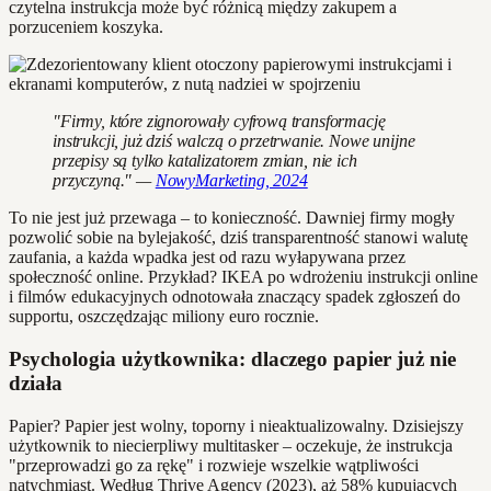
czytelna instrukcja może być różnicą między zakupem a
porzuceniem koszyka.
"Firmy, które zignorowały cyfrową transformację
instrukcji, już dziś walczą o przetrwanie. Nowe unijne
przepisy są tylko katalizatorem zmian, nie ich
przyczyną." —
NowyMarketing, 2024
To nie jest już przewaga – to konieczność. Dawniej firmy mogły
pozwolić sobie na bylejakość, dziś transparentność stanowi walutę
zaufania, a każda wpadka jest od razu wyłapywana przez
społeczność online. Przykład? IKEA po wdrożeniu instrukcji online
i filmów edukacyjnych odnotowała znaczący spadek zgłoszeń do
supportu, oszczędzając miliony euro rocznie.
Psychologia użytkownika: dlaczego papier już nie
działa
Papier? Papier jest wolny, toporny i nieaktualizowalny. Dzisiejszy
użytkownik to niecierpliwy multitasker – oczekuje, że instrukcja
"przeprowadzi go za rękę" i rozwieje wszelkie wątpliwości
natychmiast. Według Thrive Agency (2023), aż 58% kupujących