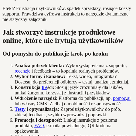
Efekt? Frustracja użytkowników, spadek sprzedaży, rosnące koszty
supportu. Prawdziwa cyfrowa instrukcja to narzędzie dynamiczne,
nie statyczny załącznik.
Jak stworzyć instrukcje produktowe
online, które nie irytują użytkowników
Od pomysłu do publikacji: krok po kroku
Analiza potrzeb klienta:
Wykorzystaj pytania z supportu,
recenzje
i feedback – to kopalnia realnych problemów.
Wybór formy i kanałów:
Tekst, wideo, infografika?
Dostosuj do preferencji odbiorcy – testuj, analizuj, zmieniaj.
Konstrukcja
tre
ści:
Stosuj język zrozumiały dla laików,
unikaj żargonu, korzystaj z ilustracji i przykładów.
Wdrożenie narzędzi:
Platforma do publikacji, np.
pomoc
.
ai
lub własny CMS. Zadbaj o mobilność i responsywność.
Testy
i optymalizacja:
Zaproś użytkowników do prób,
zbieraj feedback, szybko wprowadzaj poprawki.
Promocja i dostępność:
Linkuj instrukcje z poziomu
produktu,
FAQ
, e-maila powitalnego, QR kodu na
opakowaniu.