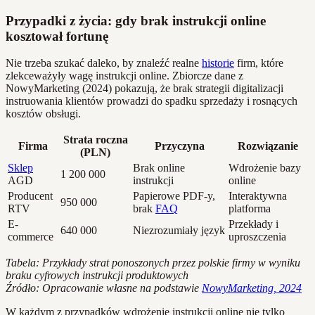
Przypadki z życia: gdy brak instrukcji online
kosztował fortunę
Nie trzeba szukać daleko, by znaleźć realne
historie
firm, które
zlekceważyły wagę instrukcji online. Zbiorcze dane z
NowyMarketing (2024) pokazują, że brak strategii digitalizacji
instruowania klientów prowadzi do spadku sprzedaży i rosnących
kosztów obsługi.
Strata roczna
Firma
Przyczyna
Rozwiązanie
(PLN)
Sklep
Brak online
Wdrożenie bazy
1 200 000
AGD
instrukcji
online
Producent
Papierowe PDF-y,
Interaktywna
950 000
RTV
brak
FAQ
platforma
E-
Przekłady i
640 000
Niezrozumiały język
commerce
uproszczenia
Tabela: Przykłady strat ponoszonych przez polskie firmy w wyniku
braku cyfrowych instrukcji produktowych
Źródło: Opracowanie własne na podstawie
NowyMarketing, 2024
W każdym z przypadków wdrożenie instrukcji online nie tylko