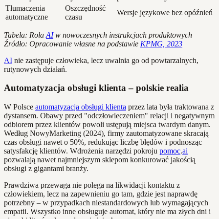
Tłumaczenia
Oszczędność
Wersje językowe bez opóźnień
automatyczne
czasu
Tabela: Rola
AI
w nowoczesnych instrukcjach produktowych
Źródło: Opracowanie własne na podstawie
KPMG, 2023
AI
nie zastępuje człowieka, lecz uwalnia go od powtarzalnych,
rutynowych działań.
Automatyzacja obsługi klienta – polskie realia
W Polsce
automatyzacja obsługi klienta
przez lata była traktowana z
dystansem. Obawy przed "odczłowieczeniem" relacji i negatywnym
odbiorem przez klientów powoli ustępują miejsca twardym danym.
Według NowyMarketing (2024), firmy zautomatyzowane skracają
czas obsługi nawet o 50%, redukując liczbę błędów i podnosząc
satysfakcję klientów. Wdrożenia narzędzi pokroju
pomoc
.
ai
pozwalają nawet najmniejszym sklepom konkurować jakością
obsługi z gigantami branży.
Prawdziwa przewaga nie polega na likwidacji kontaktu z
człowiekiem, lecz na zapewnieniu go tam, gdzie jest naprawdę
potrzebny – w przypadkach niestandardowych lub wymagających
empatii. Wszystko inne obsługuje automat, który nie ma złych dni i