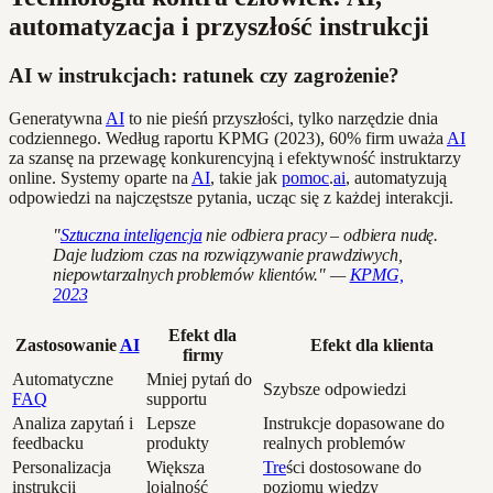
automatyzacja i przyszłość instrukcji
AI w instrukcjach: ratunek czy zagrożenie?
Generatywna
AI
to nie pieśń przyszłości, tylko narzędzie dnia
codziennego. Według raportu KPMG (2023), 60% firm uważa
AI
za szansę na przewagę konkurencyjną i efektywność instruktarzy
online. Systemy oparte na
AI
, takie jak
pomoc
.
ai
, automatyzują
odpowiedzi na najczęstsze pytania, ucząc się z każdej interakcji.
"
Sztuczna inteligencja
nie odbiera pracy – odbiera nudę.
Daje ludziom czas na rozwiązywanie prawdziwych,
niepowtarzalnych problemów klientów." —
KPMG,
2023
Efekt dla
Zastosowanie
AI
Efekt dla klienta
firmy
Automatyczne
Mniej pytań do
Szybsze odpowiedzi
FAQ
supportu
Analiza zapytań i
Lepsze
Instrukcje dopasowane do
feedbacku
produkty
realnych problemów
Personalizacja
Większa
Tre
ści dostosowane do
instrukcji
lojalność
poziomu wiedzy