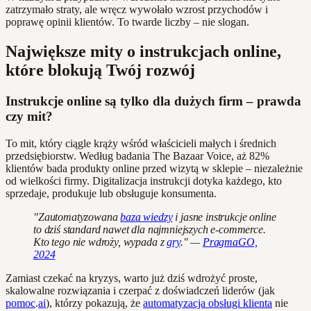
zatrzymało straty, ale wręcz wywołało wzrost przychodów i
poprawę opinii klientów. To twarde liczby – nie slogan.
Największe mity o instrukcjach online,
które blokują Twój rozwój
Instrukcje online są tylko dla dużych firm – prawda
czy mit?
To mit, który ciągle krąży wśród właścicieli małych i średnich
przedsiębiorstw. Według badania The Bazaar Voice, aż 82%
klientów bada produkty online przed wizytą w sklepie – niezależnie
od wielkości firmy. Digitalizacja instrukcji dotyka każdego, kto
sprzedaje, produkuje lub obsługuje konsumenta.
"Zautomatyzowana
baza wiedzy
i jasne instrukcje online
to dziś standard nawet dla najmniejszych e-commerce.
Kto tego nie wdroży, wypada z
gry
." —
PragmaGO,
2024
Zamiast czekać na kryzys, warto już dziś wdrożyć proste,
skalowalne rozwiązania i czerpać z doświadczeń liderów (jak
pomoc
.
ai
), którzy pokazują, że
automatyzacja obsługi klienta
nie