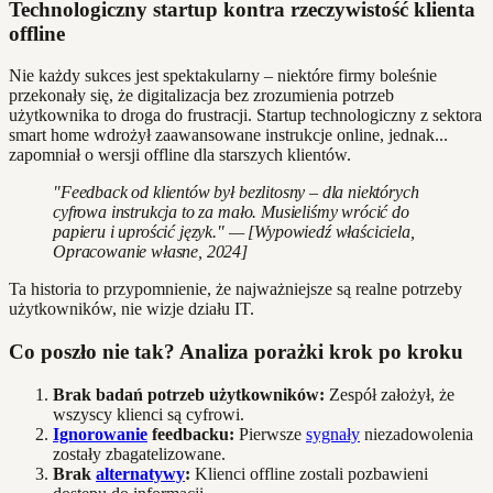
Technologiczny startup kontra rzeczywistość klienta
offline
Nie każdy sukces jest spektakularny – niektóre firmy boleśnie
przekonały się, że digitalizacja bez zrozumienia potrzeb
użytkownika to droga do frustracji. Startup technologiczny z sektora
smart home wdrożył zaawansowane instrukcje online, jednak...
zapomniał o wersji offline dla starszych klientów.
"Feedback od klientów był bezlitosny – dla niektórych
cyfrowa instrukcja to za mało. Musieliśmy wrócić do
papieru i uprościć język." — [Wypowiedź właściciela,
Opracowanie własne, 2024]
Ta historia to przypomnienie, że najważniejsze są realne potrzeby
użytkowników, nie wizje działu IT.
Co poszło nie tak? Analiza porażki krok po kroku
Brak badań potrzeb użytkowników:
Zespół założył, że
wszyscy klienci są cyfrowi.
Ignorowanie
feedbacku:
Pierwsze
sygnały
niezadowolenia
zostały zbagatelizowane.
Brak
alternatywy
:
Klienci offline zostali pozbawieni