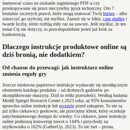
marnować czasu na szukanie zaginionego PDF-a czy
przekopywanie się przez nieczytelny język techniczny. Oto 7
brutalnie szczerych prawd, które mogą uratować Twój
biznes
– albo
zniszczyć go szybciej, niż myślisz. Zanurz się w fakty,
case studies
i
twarde liczby, które rozbiją mity raz na zawsze. Jeśli myślisz, że ten
temat Cię nie dotyczy, to prawdopodobnie jesteś już krok za
konkurencją.
Dlaczego instrukcje produktowe online są
dziś bronią, nie dodatkiem?
Od chaosu do przewagi: jak instruktarz online
zmienia reguły gry
Jeszcze niedawno papierowe instrukcje wydawały się nieodłącznym
elementem każdego produktu – od drobnych gadżetów po
skomplikowane maszyny. Dziś to relikt przeszłości. Według badania
Medill Spiegel Research Center z 2023 roku, aż 95% konsumentów
sprawdza online instrukcje lub
recenzje
przed zakupem. To nie są
już tylko ciekawscy geekowie, ale przeciętny klient, który oczekuje
natychmiastowego dostępu do wiedzy. Co ciekawe, jasne instrukcje
online podnoszą konwersję nawet o 144% i przychody na
użytkownika o 162% (GatherUp, 2023). To nie żart – prosta,