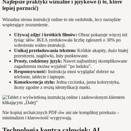
Najlepsze praktyki wizualne i językowe (i te, które
lepiej porzucić)
Wizualna strona instrukcji online to nie ozdobnik, lecz narzędzie
wspierające zrozumienie.
Używaj zdjęć i krótkich filmów:
Obraz pokazuje więcej niż
tysiąc słów. IKEA zredukowała liczbę zgłoszeń o 30% po
wdrożeniu wideo-instrukcji.
Unikaj przeładowania tekstem:
Krótkie akapity, dużo białej
przestrzeni, nagłówki, listy punktowane.
Prosty, codzienny język:
Nawet najbardziej skomplikowane
zagadnienia można wyjaśnić "po ludzku".
Responsywność:
Instrukcja musi wyglądać dobrze na
telefonie, tablecie i laptopie.
Konsekwencja stylu:
Jedna czcionka, jasna kolorystyka,
ikony zgodne z resztą identyfikacji marki.
Nie kopiuj archaicznych PDF-ów ani nie komplikuj przekazu –
minimalizm i klarowność wygrywają.
Technologia kontra człowiek: AI,