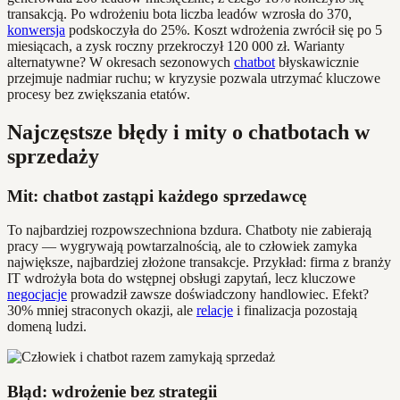
transakcją. Po wdrożeniu bota liczba leadów wzrosła do 370,
konwersja
podskoczyła do 25%. Koszt wdrożenia zwrócił się po 5
miesiącach, a zysk roczny przekroczył 120 000 zł. Warianty
alternatywne? W okresach sezonowych
chatbot
błyskawicznie
przejmuje nadmiar ruchu; w kryzysie pozwala utrzymać kluczowe
procesy bez zwiększania etatów.
Najczęstsze błędy i mity o chatbotach w
sprzedaży
Mit: chatbot zastąpi każdego sprzedawcę
To najbardziej rozpowszechniona bzdura. Chatboty nie zabierają
pracy — wygrywają powtarzalnością, ale to człowiek zamyka
największe, najbardziej złożone transakcje. Przykład: firma z branży
IT wdrożyła bota do wstępnej obsługi zapytań, lecz kluczowe
negocjacje
prowadził zawsze doświadczony handlowiec. Efekt?
30% mniej straconych okazji, ale
relacje
i finalizacja pozostają
domeną ludzi.
Błąd: wdrożenie bez strategii