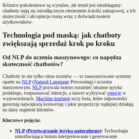
Różnice pokoleniowe są wyraźne, ale trend jest nieubłagany:
chatboty stają się nieodłącznym elementem ścieżki zakupowej, a ich
skuteczność i akceptacja rosną wraz z doświadczeniem
użytkowników.
Technologia pod maską: jak chatboty
zwiększają sprzedaż krok po kroku
Od NLP do uczenia maszynowego: co napędza
skuteczność chatbotów?
Chatboty to nie tylko okna rozmów — to zaawansowane systemy
oparte na
NLP
(
Natural Language
Processing) i uczeniu
maszynowym.
NLP
pozwala botom rozumieć niuanse języka
polskiego, rozpoznawać intencje, a nawet wykrywać
emocje
w
wypowiedziach.
Machine learning
uczy bota, które odpowiedzi
generują największą konwersję i jakie propozycje najlepiej działają
na dany segment klientów.
Kluczowe pojęcia:
NLP
(
Przetwarzanie języka naturalnego
):
Technologia
umożliwiająca botom interpretowanie i generowanie