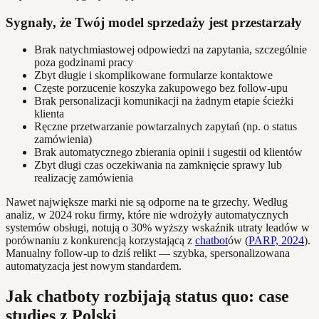
Sygnały, że Twój model sprzedaży jest przestarzały
Brak natychmiastowej odpowiedzi na zapytania, szczególnie
poza godzinami pracy
Zbyt długie i skomplikowane formularze kontaktowe
Częste porzucenie koszyka zakupowego bez follow-upu
Brak personalizacji komunikacji na żadnym etapie ścieżki
klienta
Ręczne przetwarzanie powtarzalnych zapytań (np. o status
zamówienia)
Brak automatycznego zbierania opinii i sugestii od klientów
Zbyt długi czas oczekiwania na zamknięcie sprawy lub
realizację zamówienia
Nawet największe marki nie są odporne na te grzechy. Według
analiz, w 2024 roku firmy, które nie wdrożyły automatycznych
systemów obsługi, notują o 30% wyższy wskaźnik utraty leadów w
porównaniu z konkurencją korzystającą z
chatbot
ów (
PARP, 2024
).
Manualny follow-up to dziś relikt — szybka, spersonalizowana
automatyzacja jest nowym standardem.
Jak chatboty rozbijają status quo: case
studies z Polski