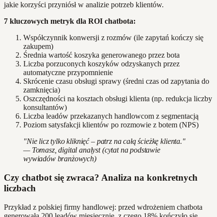
jakie korzyści przyniósł w analizie potrzeb klientów.
7 kluczowych metryk dla ROI chatbota:
Współczynnik konwersji z rozmów (ile zapytań kończy się
zakupem)
Średnia wartość koszyka generowanego przez bota
Liczba porzuconych koszyków odzyskanych przez
automatyczne przypomnienie
Skrócenie czasu obsługi sprawy (średni czas od zapytania do
zamknięcia)
Oszczędności na kosztach obsługi klienta (np. redukcja liczby
konsultantów)
Liczba leadów przekazanych handlowcom z segmentacją
Poziom satysfakcji klientów po rozmowie z botem (NPS)
"Nie licz tylko kliknięć – patrz na całą ścieżkę klienta."
— Tomasz, digital analyst (cytat na podstawie
wywiadów branżowych)
Czy chatbot się zwraca? Analiza na konkretnych
liczbach
Przykład z polskiej firmy handlowej: przed wdrożeniem chatbota
generowała 200 leadów miesięcznie, z czego 18% kończyło się