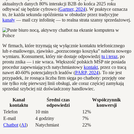
aktualnych danych 80% interakcji B2B do końca 2025 roku
odbywać się będzie cyfrowo (
Gartner, 2024
). W praktyce oznacza
to, że każda sekunda opóźnienia w obsłudze przez tradycyjne
kanały
— mail czy infolinię — to realna strata szansy sprzedażowej.
W firmach, które trzymają się wyłącznie kontaktu telefonicznego
lub e-mailowego, zjawisko „porzuconego koszyka” nabiera nowego
wymiaru. Konsument, który nie dostaje odpowiedzi
tu i teraz
, po
prostu znika — i nie wraca. Większość polskich MŚP nie posiada
procedur zapewniających natychmiastowy
kontakt
, przez co tracą
nawet 40-60% potencjalnych leadów (
PARP, 2024
). To nie jest
przypadek, że rosnąca liczba firm sięga po chatboty: przejęły one
nie tylko rolę pierwszej linii obsługi, ale coraz częściej zamykają
sprzedaż szybciej niż doświadczony handlowiec.
Kanał
Średni czas
Współczynnik
kontaktu
odpowiedzi
konwersji
Telefon
10 min
12%
E-mail
4 godziny
7%
Chatbot
(
AI
)
Natychmiast
22%