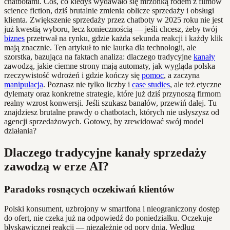
chatbotami. Coś, co kiedyś wydawało się mrzonką rodem z filmów
science fiction, dziś brutalnie zmienia oblicze sprzedaży i obsługi
klienta. Zwiększenie sprzedaży przez chatboty w 2025 roku nie jest
już kwestią wyboru, lecz koniecznością — jeśli chcesz, żeby twój
biznes
przetrwał na rynku, gdzie każda sekunda reakcji i każdy klik
mają znacznie. Ten artykuł to nie laurka dla technologii, ale
szorstka, bazująca na faktach analiza: dlaczego tradycyjne
kanały
zawodzą, jakie ciemne strony mają automaty, jak wygląda polska
rzeczywistość wdrożeń i gdzie kończy się
pomoc
, a zaczyna
manipulacja
. Poznasz nie tylko liczby i
case studies
, ale też etyczne
dylematy oraz konkretne strategie, które już dziś przynoszą firmom
realny wzrost konwersji. Jeśli szukasz banałów, przewiń dalej. Tu
znajdziesz brutalne prawdy o chatbotach, których nie usłyszysz od
agencji sprzedażowych. Gotowy, by zrewidować swój model
działania?
Dlaczego tradycyjne kanały sprzedaży
zawodzą w erze AI?
Paradoks rosnących oczekiwań klientów
Polski konsument, uzbrojony w smartfona i nieograniczony dostęp
do ofert, nie czeka już na odpowiedź do poniedziałku. Oczekuje
błyskawicznej reakcji — niezależnie od pory dnia. Według