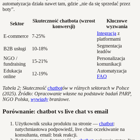
automatyzacja działa nawet tam, gdzie „nie da się sprzedać przez
boty”.
Skuteczność chatbota (wzrost
Kluczowe
Sektor
konwersji)
wyzwania
Integracja
z
E-commerce
7-25%
platformami
Segmentacja
B2B usługi
10-18%
leadów
NGO /
Personalizacja
15-21%
fundraising
komunikacji
Edukacja
Automatyzacja
12-19%
online
FAQ
Tabela 2: Skuteczność
chatbot
ów w różnych sektorach w Polsce
(2025). Źródło: Opracowanie własne na podstawie badań PARP,
NGO Polska,
wywiady
branżowe.
Porównanie: chatbot vs live chat vs email
Użytkownik szuka produktu na stronie —
chatbot
:
natychmiastowa podpowiedź, live chat: oczekiwanie na
konsultanta, email: brak reakcji.