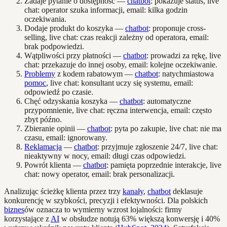
Zadaje pytanie o dostępność —
chatbot
: pokazuje status, live
chat: operator szuka informacji, email: kilka godzin
oczekiwania.
Dodaje produkt do koszyka —
chatbot
: proponuje cross-
selling, live chat: czas reakcji zależny od operatora, email:
brak podpowiedzi.
Wątpliwości przy płatności —
chatbot
: prowadzi za rękę, live
chat: przekazuje do innej osoby, email: kolejne oczekiwanie.
Problemy
z kodem rabatowym —
chatbot
: natychmiastowa
pomoc
, live chat: konsultant uczy się systemu, email:
odpowiedź po czasie.
Chęć odzyskania koszyka —
chatbot
: automatyczne
przypomnienie, live chat: ręczna interwencja, email: często
zbyt późno.
Zbieranie opinii —
chatbot
: pyta po zakupie, live chat: nie ma
czasu, email: ignorowany.
Reklamacja
—
chatbot
: przyjmuje zgłoszenie 24/7, live chat:
nieaktywny w nocy, email: długi czas odpowiedzi.
Powrót klienta —
chatbot
: pamięta poprzednie interakcje, live
chat: nowy operator, email: brak personalizacji.
Analizując ścieżkę klienta przez trzy
kanały
,
chatbot
deklasuje
konkurencję w szybkości, precyzji i efektywności. Dla polskich
biznes
ów oznacza to wymierny wzrost lojalności: firmy
korzystające z
AI
w obsłudze notują 63% większą konwersję i 40%