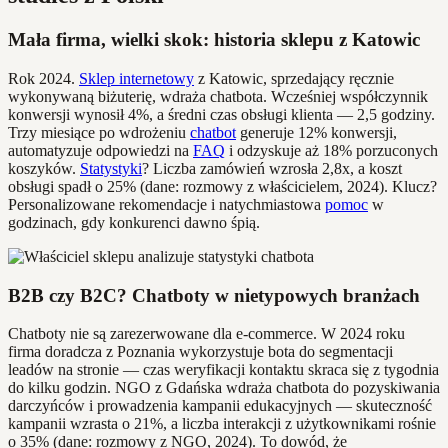
Mała firma, wielki skok: historia sklepu z Katowic
Rok 2024.
Sklep internetowy
z Katowic, sprzedający ręcznie
wykonywaną biżuterię, wdraża chatbota. Wcześniej współczynnik
konwersji wynosił 4%, a średni czas obsługi klienta — 2,5 godziny.
Trzy miesiące po wdrożeniu
chatbot
generuje 12% konwersji,
automatyzuje odpowiedzi na
FAQ
i odzyskuje aż 18% porzuconych
koszyków.
Statystyki
? Liczba zamówień wzrosła 2,8x, a koszt
obsługi spadł o 25% (dane: rozmowy z właścicielem, 2024). Klucz?
Personalizowane rekomendacje i natychmiastowa
pomoc
w
godzinach, gdy konkurenci dawno śpią.
B2B czy B2C? Chatboty w nietypowych branżach
Chatboty nie są zarezerwowane dla e-commerce. W 2024 roku
firma doradcza z Poznania wykorzystuje bota do segmentacji
leadów na stronie — czas weryfikacji kontaktu skraca się z tygodnia
do kilku godzin. NGO z Gdańska wdraża chatbota do pozyskiwania
darczyńców i prowadzenia kampanii edukacyjnych — skuteczność
kampanii wzrasta o 21%, a liczba interakcji z użytkownikami rośnie
o 35% (dane: rozmowy z NGO, 2024). To dowód, że