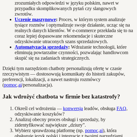
zrozumiałych odpowiedzi w języku polskim, nawet w
przypadku skomplikowanych pytań czy slangowych
zwrotów.
Uczenie maszynowe
:
Proces, w którym system analizuje
tysiące rozmów i optymalizuje swoje działanie, ucząc się na
realnych danych klientów. W e-commerce przekłada się to na
coraz lepiej dopasowane rekomendacje i skuteczne
odzyskiwanie utraconych szans sprzedażowych.
Automatyzacja sprzedaży
:
Wdrażanie technologii, które
eliminują powtarzalne czynności, pozwalając handlowcom
skupić się na zadaniach strategicznych.
Dzięki tym narzędziom chatboty personalizują ofertę w czasie
rzeczywistym — dostosowują komunikaty do historii zakupów,
preferencji, lokalizacji, a nawet nastroju rozmówcy
(
pomoc
.
ai
/personalizacja).
Jak wdrożyć chatbota w firmie bez katastrofy?
Określ cel wdrożenia —
konwersja
leadów, obsługa
FAQ
,
odzyskiwanie koszyków?
Analizuj obecny proces obsługi i sprzedaży, by
zidentyfikować największe „dziury”.
Wybierz sprawdzoną platformę (np.
pomoc
.
ai
), która
obsługuje język polski i integracje z twoimi narzędziami.