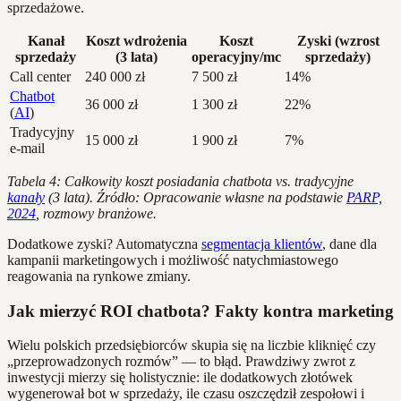
sprzedażowe.
Kanał
Koszt wdrożenia
Koszt
Zyski (wzrost
sprzedaży
(3 lata)
operacyjny/mc
sprzedaży)
Call center
240 000 zł
7 500 zł
14%
Chatbot
36 000 zł
1 300 zł
22%
(
AI
)
Tradycyjny
15 000 zł
1 900 zł
7%
e-mail
Tabela 4: Całkowity koszt posiadania chatbota vs. tradycyjne
kanały
(3 lata). Źródło: Opracowanie własne na podstawie
PARP,
2024
, rozmowy branżowe.
Dodatkowe zyski? Automatyczna
segmentacja klientów
, dane dla
kampanii marketingowych i możliwość natychmiastowego
reagowania na rynkowe zmiany.
Jak mierzyć ROI chatbota? Fakty kontra marketing
Wielu polskich przedsiębiorców skupia się na liczbie kliknięć czy
„przeprowadzonych rozmów” — to błąd. Prawdziwy zwrot z
inwestycji mierzy się holistycznie: ile dodatkowych złotówek
wygenerował bot w sprzedaży, ile czasu oszczędził zespołowi i