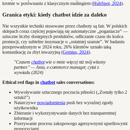
krotnie w porównaniu z klasycznym mailingiem (
HubSpot, 2024
).
Granica etyki: kiedy chatbot idzie za daleko
Nie wszystkie techniki stosowane przez chatboty są fair. W polskich
sklepach coraz częściej pojawiają się automatyczne „poganiacze” —
sztuczne liczby dostępnych produktów, odliczanie czasu do końca
promocji, czy subtelne insynuacje o „ostatniej szansie”. W badaniu
przeprowadzonym w 2024 roku, 26% klientów uznało taką
komunikację za zbyt inwazyjną (
Gemius, 2024
).
"Czasem
chatbot
wie o mnie więcej niż mój własny
partner." — Ania, e-commerce manager, cytat z
wywiadu (2024)
Ethical red flags in
chatbot
sales conversations:
Wywoływanie sztucznego poczucia pilności („Zostały tylko 2
sztuki!”)
Natarczywe
powiadomienia
push bez wyraźnej zgody
użytkownika
Zbieranie i wykorzystywanie danych bez transparentnej
informacji
Przerywanie procesu zakupowego agresywnymi upsellowymi
propozycjami