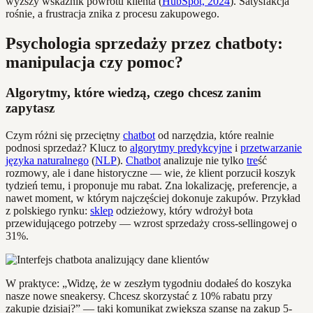
wyższy wskaźnik powrotu klienta (
HubSpot, 2024
). Satysfakcja
rośnie, a frustracja znika z procesu zakupowego.
Psychologia sprzedaży przez chatboty:
manipulacja czy pomoc?
Algorytmy, które wiedzą, czego chcesz zanim
zapytasz
Czym różni się przeciętny
chatbot
od narzędzia, które realnie
podnosi sprzedaż? Klucz to
algorytmy predykcyjne
i
przetwarzanie
języka naturalnego
(
NLP
).
Chatbot
analizuje nie tylko
tre
ść
rozmowy, ale i dane historyczne — wie, że klient porzucił koszyk
tydzień temu, i proponuje mu rabat. Zna lokalizację, preferencje, a
nawet moment, w którym najczęściej dokonuje zakupów. Przykład
z polskiego rynku:
sklep
odzieżowy, który wdrożył bota
przewidującego potrzeby — wzrost sprzedaży cross-sellingowej o
31%.
W praktyce: „Widzę, że w zeszłym tygodniu dodałeś do koszyka
nasze nowe sneakersy. Chcesz skorzystać z 10% rabatu przy
zakupie dzisiaj?” — taki komunikat zwiększa szansę na zakup 5-