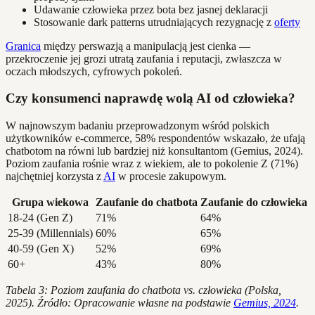
Udawanie człowieka przez bota bez jasnej deklaracji
Stosowanie dark patterns utrudniających rezygnację z
oferty
Granica
między perswazją a manipulacją jest cienka —
przekroczenie jej grozi utratą zaufania i reputacji, zwłaszcza w
oczach młodszych, cyfrowych pokoleń.
Czy konsumenci naprawdę wolą AI od człowieka?
W najnowszym badaniu przeprowadzonym wśród polskich
użytkowników e-commerce, 58% respondentów wskazało, że ufają
chatbotom na równi lub bardziej niż konsultantom (Gemius, 2024).
Poziom zaufania rośnie wraz z wiekiem, ale to pokolenie Z (71%)
najchętniej korzysta z
AI
w procesie zakupowym.
Grupa wiekowa
Zaufanie do chatbota
Zaufanie do człowieka
18-24 (Gen Z)
71%
64%
25-39 (Millennials)
60%
65%
40-59 (Gen X)
52%
69%
60+
43%
80%
Tabela 3: Poziom zaufania do chatbota vs. człowieka (Polska,
2025). Źródło: Opracowanie własne na podstawie
Gemius, 2024
.