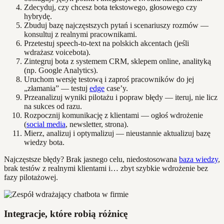
Zdecyduj, czy chcesz bota tekstowego, głosowego czy
hybrydę.
Zbuduj bazę najczęstszych pytań i scenariuszy rozmów —
konsultuj z realnymi pracownikami.
Przetestuj speech-to-text na polskich akcentach (jeśli
wdrażasz voicebota).
Zintegruj bota z systemem CRM, sklepem online, analityką
(np. Google Analytics).
Uruchom wersję testową i zaproś pracowników do jej
„złamania” — testuj
edge
case’y.
Przeanalizuj wyniki pilotażu i popraw błędy — iteruj, nie licz
na sukces od razu.
Rozpocznij komunikację z klientami — ogłoś wdrożenie
(
social media
, newsletter, strona).
Mierz, analizuj i optymalizuj — nieustannie aktualizuj bazę
wiedzy bota.
Najczęstsze błędy? Brak jasnego celu, niedostosowana
baza wiedzy
,
brak testów z realnymi klientami i… zbyt szybkie wdrożenie bez
fazy pilotażowej.
Integracje, które robią różnicę