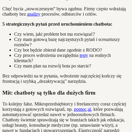
Chęć bycia „nowoczesnym” bywa zgubna. Firmy często wdrażają
chatboty bez
analizy
procesów, odbiorców i celów.
5 strategicznych pytań przed uruchomieniem chatbota:
Czy wiem, jaki problem bot ma rozwiązać?
Czy mam gotową bazę najczęstszych pytań i scenariuszy
rozmów?
Czy bot będzie zbierał dane zgodnie z RODO?
Czy proces wdrożenia uwzględnia
testy
na realnych
klientach?
Czy mam plan na rozwój bota po starcie?
Bez odpowiedzi na te pytania, wdrożenie najczęściej kończy się
frustracją i szybką „dezaktywacją” narzędzia.
Mit: chatboty są tylko dla dużych firm
To kolejny fałsz. Mikroprzedsiębiorcy i freelancerzy coraz częściej
korzystają z gotowych rozwiązań, np.
pomoc
.
ai
, które pozwalają
automatyzować sprzedaż nawet w jednoosobowych firmach.
Chatboty świetnie sprawdzają się w branżach takich jak edukacja,
usługi beauty, konsultacje medyczne (np. umawianie wizyt), a
nawet w fundacjach i stowarzyszeniach. Elastyczność narzędzi