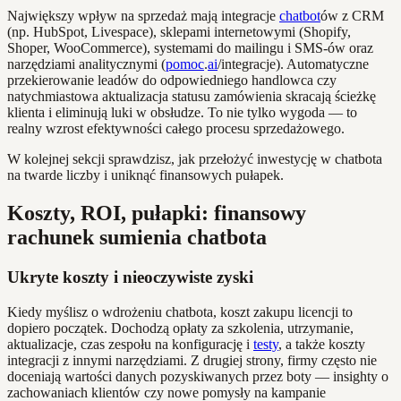
Największy wpływ na sprzedaż mają integracje
chatbot
ów z CRM
(np. HubSpot, Livespace), sklepami internetowymi (Shopify,
Shoper, WooCommerce), systemami do mailingu i SMS-ów oraz
narzędziami analitycznymi (
pomoc
.
ai
/integracje). Automatyczne
przekierowanie leadów do odpowiedniego handlowca czy
natychmiastowa aktualizacja statusu zamówienia skracają ścieżkę
klienta i eliminują luki w obsłudze. To nie tylko wygoda — to
realny wzrost efektywności całego procesu sprzedażowego.
W kolejnej sekcji sprawdzisz, jak przełożyć inwestycję w chatbota
na twarde liczby i uniknąć finansowych pułapek.
Koszty, ROI, pułapki: finansowy
rachunek sumienia chatbota
Ukryte koszty i nieoczywiste zyski
Kiedy myślisz o wdrożeniu chatbota, koszt zakupu licencji to
dopiero początek. Dochodzą opłaty za szkolenia, utrzymanie,
aktualizacje, czas zespołu na konfigurację i
testy
, a także koszty
integracji z innymi narzędziami. Z drugiej strony, firmy często nie
doceniają wartości danych pozyskiwanych przez boty — insighty o
zachowaniach klientów czy nowe pomysły na kampanie