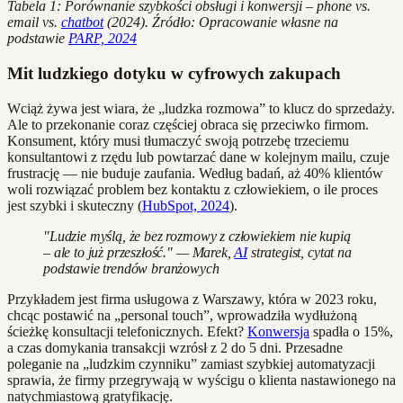
Tabela 1: Porównanie szybkości obsługi i konwersji – phone vs.
email vs.
chatbot
(2024). Źródło: Opracowanie własne na
podstawie
PARP, 2024
Mit ludzkiego dotyku w cyfrowych zakupach
Wciąż żywa jest wiara, że „ludzka rozmowa” to klucz do sprzedaży.
Ale to przekonanie coraz częściej obraca się przeciwko firmom.
Konsument, który musi tłumaczyć swoją potrzebę trzeciemu
konsultantowi z rzędu lub powtarzać dane w kolejnym mailu, czuje
frustrację — nie buduje zaufania. Według badań, aż 40% klientów
woli rozwiązać problem bez kontaktu z człowiekiem, o ile proces
jest szybki i skuteczny (
HubSpot, 2024
).
"Ludzie myślą, że bez rozmowy z człowiekiem nie kupią
– ale to już przeszłość." — Marek,
AI
strategist, cytat na
podstawie trendów branżowych
Przykładem jest firma usługowa z Warszawy, która w 2023 roku,
chcąc postawić na „personal touch”, wprowadziła wydłużoną
ścieżkę konsultacji telefonicznych. Efekt?
Konwersja
spadła o 15%,
a czas domykania transakcji wzrósł z 2 do 5 dni. Przesadne
poleganie na „ludzkim czynniku” zamiast szybkiej automatyzacji
sprawia, że firmy przegrywają w wyścigu o klienta nastawionego na
natychmiastową gratyfikację.