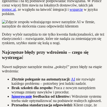
zgłoszenia i na tej podstawie podpowiadać rozwiązania. W Polsce
coraz więcej firm stawia na lokalnych dostawców, takich jak
pomoc.ai
, ze względu na łatwość integracji i
wsparcie
w języku
polskim.
Dobry wybór narzędzia to nie tylko kwestia funkcjonalności, ale też
elastyczności – rozwiązanie, które nie nadąża za zmieniającym się
rynkiem, szybko stanie się kulą u nogi.
Najczęstsze błędy przy wdrożeniu – czego się
wystrzegać
Nawet najlepsze narzędzie można „położyć” przez błędy na etapie
wdrożenia:
Zbytnie poleganie na automatyzacji:
AI
nie rozwiąże
każdego problemu – potrzebny jest ludzki nadzór.
Brak szkoleń dla zespołu:
Praca z nowym narzędziem
wymaga zmiany nawyków i procedur.
Ignorowanie
feedbacku od klientów:
Wdrożenie systemu
trzeba stale optymalizować na podstawie realnych zgłoszeń.
Przesadna standaryzacja odpowiedzi:
Klient czuje, że