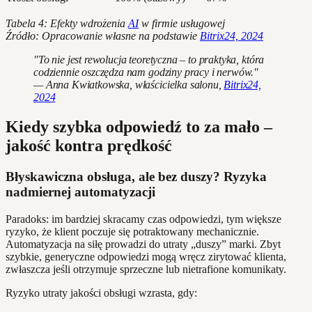
Tabela 4: Efekty wdrożenia
AI
w firmie usługowej
Źródło: Opracowanie własne na podstawie
Bitrix24, 2024
"To nie jest rewolucja teoretyczna – to praktyka, która
codziennie oszczędza nam godziny pracy i nerwów."
— Anna Kwiatkowska, właścicielka salonu,
Bitrix24,
2024
Kiedy szybka odpowiedź to za mało –
jakość kontra prędkość
Błyskawiczna obsługa, ale bez duszy? Ryzyka
nadmiernej automatyzacji
Paradoks: im bardziej skracamy czas odpowiedzi, tym większe
ryzyko, że klient poczuje się potraktowany mechanicznie.
Automatyzacja na siłę prowadzi do utraty „duszy” marki. Zbyt
szybkie, generyczne odpowiedzi mogą wręcz zirytować klienta,
zwłaszcza jeśli otrzymuje sprzeczne lub nietrafione komunikaty.
Ryzyko utraty jakości obsługi wzrasta, gdy: