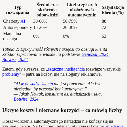
Średni czas
Liczba zgłoszeń
Typ
Satysfakcja
skrócenia
obsłużonych
rozwiązania
klienta (%)
odpowiedzi
automatycznie
Chatboty
AI
30-60%
50-75%
88
Autorespondery
15-20%
20-30%
72
Manualna
0%
0%
63
obsługa
Tabela 2: Efektywność różnych narzędzi do obsługi klienta
Źródło: Opracowanie własne na podstawie
Geneziai, 2024
,
Botwise, 2024
Zatem, gdy słyszysz, że „
sztuczna inteligencja
rozwiąże wszystkie
problemy
” – patrz na liczby, nie na slogany reklamowe.
"
AI w obsłudze klienta
nie jest panaceum. Ale jest
niezbędna, by pozostać konkurencyjnym."
— Jakub Nowak, konsultant ds. digitalizacji usług,
Botwise, 2024
Ukryte koszty i nieznane korzyści – co mówią liczby
Koszt wdrożenia automatycznego narzędzia nie kończy się na
zakupie licencji. Na końcowy bilans wpływają szkolenia,
integracja