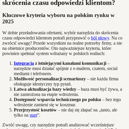
skrócenia czasu odpowiedzi klientom?
Kluczowe kryteria wyboru na polskim rynku w
2025
W dobie przeładowania ofertami, wybór narzędzia do skrócenia
czasu odpowiedzi klientom potrafi przyprawić o
ból głowy
. Na co
zwrócić uwagę? Przede wszystkim na realne potrzeby firmy, a nie
na obietnice producentów. Oto najważniejsze kryteria, które
powinien spełniać system wdrażany w polskich realiach:
Integracja
z istniejącymi kanałami komunikacji
–
narzędzie musi działać spójnie z e-mailem, czatem, social
mediami i telefonem.
Możliwość personalizacji scenariuszy
– nie każda firma
obsługuje identyczny typ pytań.
Łatwa aktualizacja bazy wiedzy
– baza musi być żywa, a
nie zamrożona na etapie wdrożenia.
Dostępność wsparcia technicznego po polsku
– bez tego
wdrożenie zamieni się w koszmar.
Przejrzystość kosztów
– nie daj się złapać na „tanio, ale
tylko na
start
”.
Zwróć uwagę, czy narzędzie potrafi analizować wcześniejsze