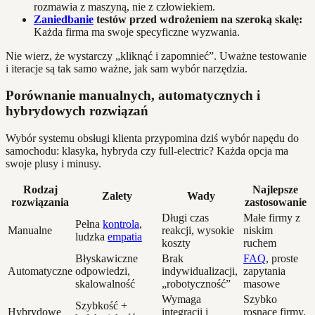
rozmawia z maszyną, nie z człowiekiem.
Zaniedbanie
testów przed wdrożeniem na szeroką skalę:
Każda firma ma swoje specyficzne wyzwania.
Nie wierz, że wystarczy „kliknąć i zapomnieć”. Uważne testowanie
i iteracje są tak samo ważne, jak sam wybór narzędzia.
Porównanie manualnych, automatycznych i
hybrydowych rozwiązań
Wybór systemu obsługi klienta przypomina dziś wybór napędu do
samochodu: klasyka, hybryda czy full-electric? Każda opcja ma
swoje plusy i minusy.
Rodzaj
Najlepsze
Zalety
Wady
rozwiązania
zastosowanie
Długi czas
Małe firmy z
Pełna
kontrola
,
Manualne
reakcji, wysokie
niskim
ludzka
empatia
koszty
ruchem
Błyskawiczne
Brak
FAQ
, proste
Automatyczne
odpowiedzi,
indywidualizacji,
zapytania
skalowalność
„robotyczność”
masowe
Wymaga
Szybko
Szybkość +
Hybrydowe
integracji i
rosnące firmy,