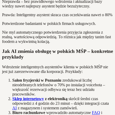
Nieprawda – bez prawidłowego wdrożenia i aktualizacji bazy
wiedzy nawet najlepszy asystent będzie bezużyteczny.
Prawda: Inteligentny asystent skraca czas oczekiwania nawet o 80%
Potwierdzone badaniami w polskich firmach usługowych.
Nie myl automatycznego potwierdzenia przyjęcia zgłoszenia z
realną, wartościową odpowiedzią. To różnica jak między tanim fast
foodem a wykwintną kolacją.
Jak AI zmienia obsługę w polskich MŚP – konkretne
przykłady
Wdrożenie inteligentnych asystentów klienta w polskich MŚP nie
jest już zarezerwowane dla korporacji. Przykłady:
Salon fryzjerski w Poznaniu
zredukował liczbę
nieodebranych telefonów o 70% po instalacji voicebota –
większość rezerwacji odbywa się teraz bez udziału
pracowników.
Sklep internetowy
z elektroniką
skrócił średni czas
odpowiedzi z 4 godzin do 23 minut – dzięki integracji czata
AI
z magazynem i systemem zamówień.
Biuro rachunkowe
wprowadziło automatyczne
FAQ
i