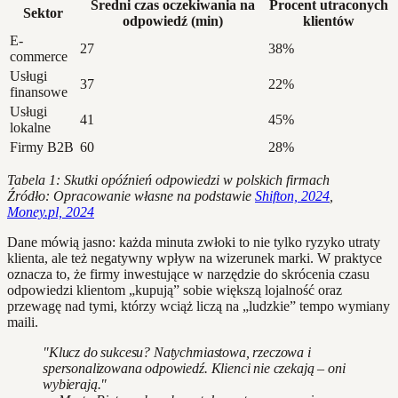
Średni czas oczekiwania na
Procent utraconych
Sektor
odpowiedź (min)
klientów
E-
27
38%
commerce
Usługi
37
22%
finansowe
Usługi
41
45%
lokalne
Firmy B2B
60
28%
Tabela 1: Skutki opóźnień odpowiedzi w polskich firmach
Źródło: Opracowanie własne na podstawie
Shifton, 2024
,
Money.pl, 2024
Dane mówią jasno: każda minuta zwłoki to nie tylko ryzyko utraty
klienta, ale też negatywny wpływ na wizerunek marki. W praktyce
oznacza to, że firmy inwestujące w narzędzie do skrócenia czasu
odpowiedzi klientom „kupują” sobie większą lojalność oraz
przewagę nad tymi, którzy wciąż liczą na „ludzkie” tempo wymiany
maili.
"Klucz do sukcesu? Natychmiastowa, rzeczowa i
spersonalizowana odpowiedź. Klienci nie czekają – oni
wybierają."