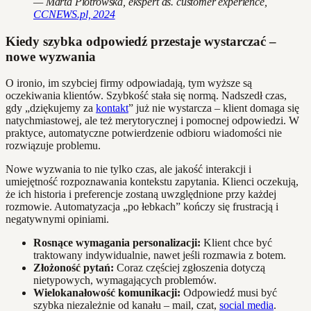
— Marta Piotrowska, ekspert ds. customer experience,
CCNEWS.pl, 2024
Kiedy szybka odpowiedź przestaje wystarczać –
nowe wyzwania
O ironio, im szybciej firmy odpowiadają, tym wyższe są
oczekiwania klientów. Szybkość stała się normą. Nadszedł czas,
gdy „dziękujemy za
kontakt
” już nie wystarcza – klient domaga się
natychmiastowej, ale też merytorycznej i pomocnej odpowiedzi. W
praktyce, automatyczne potwierdzenie odbioru wiadomości nie
rozwiązuje problemu.
Nowe wyzwania to nie tylko czas, ale jakość interakcji i
umiejętność rozpoznawania kontekstu zapytania. Klienci oczekują,
że ich historia i preferencje zostaną uwzględnione przy każdej
rozmowie. Automatyzacja „po łebkach” kończy się frustracją i
negatywnymi opiniami.
Rosnące wymagania personalizacji:
Klient chce być
traktowany indywidualnie, nawet jeśli rozmawia z botem.
Złożoność pytań:
Coraz częściej zgłoszenia dotyczą
nietypowych, wymagających problemów.
Wielokanałowość komunikacji:
Odpowiedź musi być
szybka niezależnie od kanału – mail, czat,
social media
.