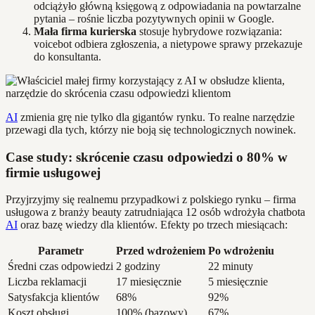
odciążyło główną księgową z odpowiadania na powtarzalne
pytania – rośnie liczba pozytywnych opinii w Google.
Mała firma kurierska
stosuje hybrydowe rozwiązania:
voicebot odbiera zgłoszenia, a nietypowe sprawy przekazuje
do konsultanta.
AI
zmienia grę nie tylko dla gigantów rynku. To realne narzędzie
przewagi dla tych, którzy nie boją się technologicznych nowinek.
Case study: skrócenie czasu odpowiedzi o 80% w
firmie usługowej
Przyjrzyjmy się realnemu przypadkowi z polskiego rynku – firma
usługowa z branży beauty zatrudniająca 12 osób wdrożyła chatbota
AI
oraz bazę wiedzy dla klientów. Efekty po trzech miesiącach:
Parametr
Przed wdrożeniem
Po wdrożeniu
Średni czas odpowiedzi
2 godziny
22 minuty
Liczba reklamacji
17 miesięcznie
5 miesięcznie
Satysfakcja klientów
68%
92%
Koszt obsługi
100% (bazowy)
67%