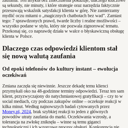
zaufania. Ten artykuł bez znieczulenia pokazuje, dlaczego kluczowe
są sekundy, nie minuty, i które strategie oraz narzędzia faktycznie
przesuwają wskaźnik satysfakcji klienta w górę. Nie zamierzamy
mydlić oczu mitami o „magicznych chatbotach bez wad”. Zamiast
tego: 7 sprawdzonych prawd, twarde liczby i realne możliwości –
wszystko podane w stylu, który nie pozwala zignorować tematu.
Przekonaj się, co naprawdę działa w walce o błyskawiczną obsługę
klienta w Polsce.
Dlaczego czas odpowiedzi klientom stał
się nową walutą zaufania
Od epoki telefonów do kultury instant – ewolucja
oczekiwań
Zmiana zaczęła się niewinnie. Jeszcze dekadę temu klienci
przymykali oko na 48-godzinne terminy odpowiedzi. Teraz ten sam
klient, przyzwyczajony do natychmiastowej gratyfikacji – czy to w
social mediach, czy podczas zakupów online – oczekuje reakcji w
kilka minut. Według najnowszych badań cytowanych przez
Money.pl, 2024
, brak szybkiej reakcji to jeden z głównych
powodów utraty zaufania do marki. Oczekiwania wzrosły, a
tolerancja na zwłokę zniknęła – winne są temu giganci
technologiczni i ich wzorcowe procesy obsługi. Konkurencja nie