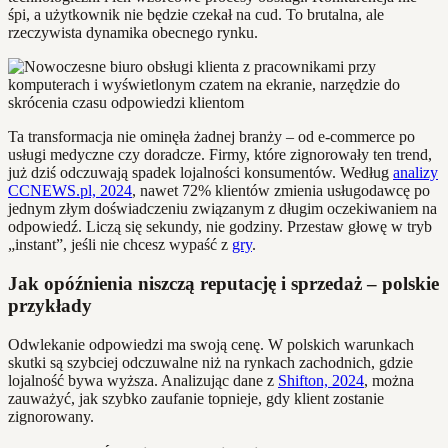
śpi, a użytkownik nie będzie czekał na cud. To brutalna, ale
rzeczywista dynamika obecnego rynku.
Ta transformacja nie ominęła żadnej branży – od e-commerce po
usługi medyczne czy doradcze. Firmy, które zignorowały ten trend,
już dziś odczuwają spadek lojalności konsumentów. Według
analizy
CCNEWS.pl, 2024
, nawet 72% klientów zmienia usługodawcę po
jednym złym doświadczeniu związanym z długim oczekiwaniem na
odpowiedź. Liczą się sekundy, nie godziny. Przestaw głowę w tryb
„instant”, jeśli nie chcesz wypaść z
gry
.
Jak opóźnienia niszczą reputację i sprzedaż – polskie
przykłady
Odwlekanie odpowiedzi ma swoją cenę. W polskich warunkach
skutki są szybciej odczuwalne niż na rynkach zachodnich, gdzie
lojalność bywa wyższa. Analizując dane z
Shifton, 2024
, można
zauważyć, jak szybko zaufanie topnieje, gdy klient zostanie
zignorowany.