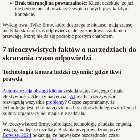
Brak tolerancji na powtarzalność:
Klient oczekuje, że już
nie będzie musiał powtarzać swoich danych przy każdym
kontakcie.
Wyścig trwa. Tylko firmy, które dostrzegą te niuanse, mają szansę
nie tylko skrócić czas odpowiedzi, ale też zbudować zaufanie i
przewagę, której nie da się podrobić prostym chatbotem.
7 nieoczywistych faktów o narzędziach do
skracania czasu odpowiedzi
Technologia kontra ludzki czynnik: gdzie tkwi
prawda
Automatyzacja obsługi klienta
zyskała status świętego Graala
efektywności. Ale czy narzędzia „
AI
-ready” rzeczywiście
rozwiązują wszystkie
problemy
? Często zapominamy, że
technologia jest tylko narzędziem – bez odpowiedniego wdrożenia i
kultury organizacyjnej magia nie zadziała.
W rzeczywistości firmy, które łączą technologię z ludzką empatią,
osiągają najlepsze rezultaty. Badania przeprowadzone przez
Botwise, 2024
pokazują, że największe oszczędności czasu