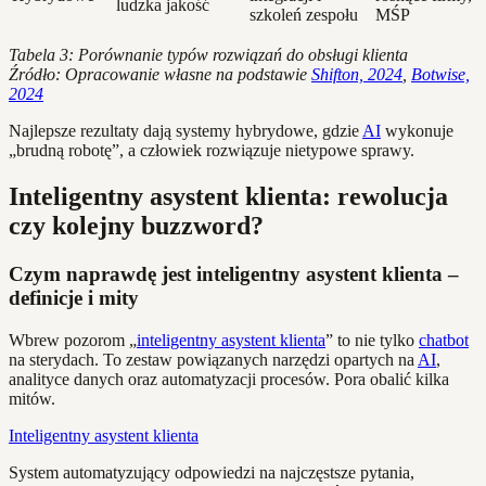
ludzka jakość
szkoleń zespołu
MŚP
Tabela 3: Porównanie typów rozwiązań do obsługi klienta
Źródło: Opracowanie własne na podstawie
Shifton, 2024
,
Botwise,
2024
Najlepsze rezultaty dają systemy hybrydowe, gdzie
AI
wykonuje
„brudną robotę”, a człowiek rozwiązuje nietypowe sprawy.
Inteligentny asystent klienta: rewolucja
czy kolejny buzzword?
Czym naprawdę jest inteligentny asystent klienta –
definicje i mity
Wbrew pozorom „
inteligentny asystent klienta
” to nie tylko
chatbot
na sterydach. To zestaw powiązanych narzędzi opartych na
AI
,
analityce danych oraz automatyzacji procesów. Pora obalić kilka
mitów.
Inteligentny asystent klienta
System automatyzujący odpowiedzi na najczęstsze pytania,