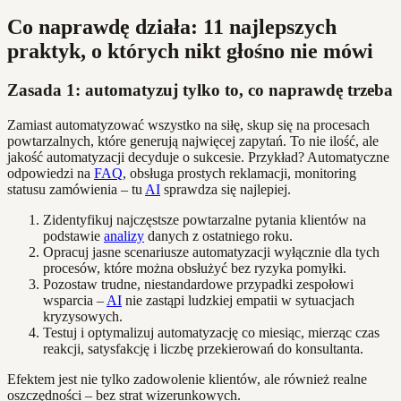
Co naprawdę działa: 11 najlepszych
praktyk, o których nikt głośno nie mówi
Zasada 1: automatyzuj tylko to, co naprawdę trzeba
Zamiast automatyzować wszystko na siłę, skup się na procesach
powtarzalnych, które generują najwięcej zapytań. To nie ilość, ale
jakość automatyzacji decyduje o sukcesie. Przykład? Automatyczne
odpowiedzi na
FAQ
, obsługa prostych reklamacji, monitoring
statusu zamówienia – tu
AI
sprawdza się najlepiej.
Zidentyfikuj najczęstsze powtarzalne pytania klientów na
podstawie
analizy
danych z ostatniego roku.
Opracuj jasne scenariusze automatyzacji wyłącznie dla tych
procesów, które można obsłużyć bez ryzyka pomyłki.
Pozostaw trudne, niestandardowe przypadki zespołowi
wsparcia –
AI
nie zastąpi ludzkiej empatii w sytuacjach
kryzysowych.
Testuj i optymalizuj automatyzację co miesiąc, mierząc czas
reakcji, satysfakcję i liczbę przekierowań do konsultanta.
Efektem jest nie tylko zadowolenie klientów, ale również realne
oszczędności – bez strat wizerunkowych.