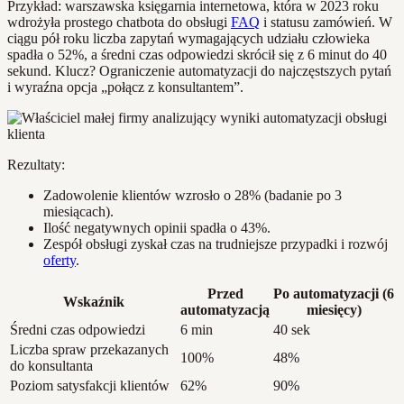
Przykład: warszawska księgarnia internetowa, która w 2023 roku
wdrożyła prostego chatbota do obsługi
FAQ
i statusu zamówień. W
ciągu pół roku liczba zapytań wymagających udziału człowieka
spadła o 52%, a średni czas odpowiedzi skrócił się z 6 minut do 40
sekund. Klucz? Ograniczenie automatyzacji do najczęstszych pytań
i wyraźna opcja „połącz z konsultantem”.
Rezultaty:
Zadowolenie klientów wzrosło o 28% (badanie po 3
miesiącach).
Ilość negatywnych opinii spadła o 43%.
Zespół obsługi zyskał czas na trudniejsze przypadki i rozwój
oferty
.
Przed
Po automatyzacji (6
Wskaźnik
automatyzacją
miesięcy)
Średni czas odpowiedzi
6 min
40 sek
Liczba spraw przekazanych
100%
48%
do konsultanta
Poziom satysfakcji klientów
62%
90%