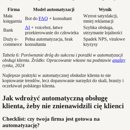
Firma
Model automatyzacji
Wynik
Mała
Wzrost satysfakcji,
Bot do
FAQ
+ konsultant
księgarnia
mniej reklamacji
AI
+ voicebot, łatwe
Szybka obsługa,
Bank
przekierowanie do człowieka
utrzymanie lojalności
Duży e-
Pełna automatyzacja, brak
Spadek NPS, viralowe
commerce
konsultanta
kryzysy
Tabela 6: Porównanie dróg do sukcesu i porażki w automatyzacji
obsługi klienta. Źródło: Opracowanie własne na podstawie
analizy
rynku, 2024
Najlepsze praktyki w automatycznej obsłudze klienta to nie
kopiowanie trendów, lecz dopasowanie narzędzi do skali, branży i
oczekiwań polskiego klienta.
Jak wdrożyć automatyczną obsługę
klienta, żeby nie znienawidzili cię klienci
Checklist: czy twoja firma jest gotowa na
automatyzację?