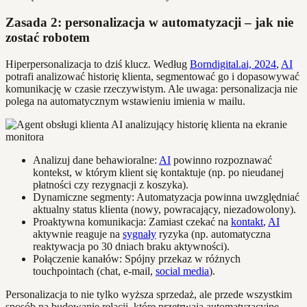
Zasada 2: personalizacja w automatyzacji – jak nie
zostać robotem
Hiperpersonalizacja to dziś klucz. Według
Borndigital.ai, 2024
,
AI
potrafi analizować historię klienta, segmentować go i dopasowywać
komunikację w czasie rzeczywistym. Ale uwaga: personalizacja nie
polega na automatycznym wstawieniu imienia w mailu.
Analizuj dane behawioralne:
AI
powinno rozpoznawać
kontekst, w którym klient się kontaktuje (np. po nieudanej
płatności czy rezygnacji z koszyka).
Dynamiczne segmenty: Automatyzacja powinna uwzględniać
aktualny status klienta (nowy, powracający, niezadowolony).
Proaktywna komunikacja: Zamiast czekać na
kontakt
,
AI
aktywnie reaguje na
sygnały
ryzyka (np. automatyczna
reaktywacja po 30 dniach braku aktywności).
Połączenie kanałów: Spójny przekaz w różnych
touchpointach (chat, e-mail,
social media
).
Personalizacja to nie tylko wyższa sprzedaż, ale przede wszystkim
sposób na budowanie relacji, które przetrwają automatyzacyjne