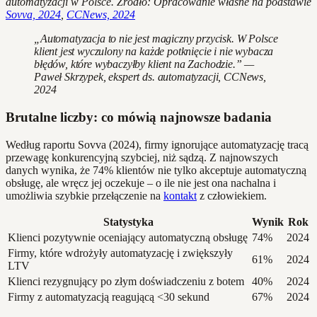
automatyzacji w Polsce. Źródło: Opracowanie własne na podstawie
Sovva, 2024
,
CCNews, 2024
„Automatyzacja to nie jest magiczny przycisk. W Polsce
klient jest wyczulony na każde potknięcie i nie wybacza
błędów, które wybaczyłby klient na Zachodzie.” —
Paweł Skrzypek, ekspert ds. automatyzacji, CCNews,
2024
Brutalne liczby: co mówią najnowsze badania
Według raportu Sovva (2024), firmy ignorujące automatyzację tracą
przewagę konkurencyjną szybciej, niż sądzą. Z najnowszych
danych wynika, że 74% klientów nie tylko akceptuje automatyczną
obsługę, ale wręcz jej oczekuje – o ile nie jest ona nachalna i
umożliwia szybkie przełączenie na
kontakt
z człowiekiem.
Statystyka
Wynik
Rok
Klienci pozytywnie oceniający automatyczną obsługę
74%
2024
Firmy, które wdrożyły automatyzację i zwiększyły
61%
2024
LTV
Klienci rezygnujący po złym doświadczeniu z botem
40%
2024
Firmy z automatyzacją reagującą <30 sekund
67%
2024