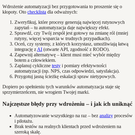
Wdrożenie automatyzacji bez przygotowania to proszenie się o
kłopoty. Oto
checklista
dla odważnych:
Zweryfikuj, które procesy generują najwięcej rutynowych
zapytań – tu automatyzacja daje największy efekt.
Sprawdź, czy Twój zespół jest gotowy na zmianę ról (mniej
rutyny, więcej wsparcia w trudnych przypadkach).
Oceń, czy systemy, z których korzystasz, umożliwiają łatwą
integrację z
AI
(otwarte API, zgodność z RODO).
Zapewnij alternatywę – klient musi mieć wybór między
botem a człowiekiem.
Zaplanuj cykliczne
testy
i pomiary efektywności
automatyzacji (np. NPS, czas odpowiedzi, satysfakcja).
Przygotuj jasną ścieżkę eskalacji spraw nietypowych.
Dopiero po spełnieniu tych warunków automatyzacja staje się
sprzymierzeńcem, nie wrogiem Twojej marki.
Najczęstsze błędy przy wdrożeniu – i jak ich uniknąć
Automatyzowanie wszystkiego na raz – bez
analizy
procesów
i pilotażu.
Brak testów na realnych klientach przed wdrożeniem na
szeroką skalę.