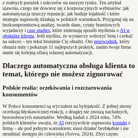
z realnych porażek i sukcesów na naszym rynku. Ten artykuł
ujawnia, czego nie dowiesz się z korporacyjnych webinarów: jak
automatyzacja niszczy reputacje, jak buduje lojalność i które
strategie naprawdę działają w polskich warunkach. Przygotuj się na
bezkompromisową analizę, twarde dane, cytaty branżowych
wyjadaczy i
case studies
, które zmieniają sposób myślenia o
AI w
obsłudze klienta
. Jeśli myślisz, że wystarczy wdrożyć bota i czekać
na sukces – ten tekst brutalnie Cię obudzi. Oto
przewodnik
, który
obnaża mity i pokazuje 11 najlepszych praktyk, zanim twoja firma
stanie się kolejną ofiarą własnej automatyzacji.
Dlaczego automatyczna obsługa klienta to
temat, którego nie możesz zignorować
Polskie realia: oczekiwania i rozczarowania
konsumentów
W Polsce konsumenci są wyczuleni na bylejakość. Z jednej strony
oczekują błyskawicznej reakcji, z drugiej nie znoszą nachalnych,
bezosobowych automatów. Według badań z 2024 roku, 74%
polskich klientów uważa, że
AI
rzeczywiście usprawnia
kontakt
z
firmą – ale pod jednym warunkiem: musi działać bezbłędnie i nie
utrudniać dostępu do człowieka (Sovva, 2024). Zbyt często