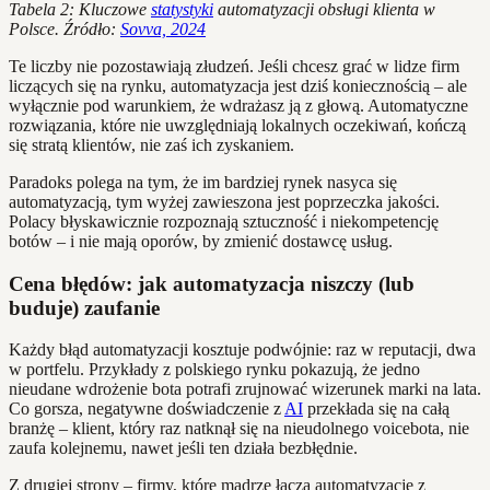
Tabela 2: Kluczowe
statystyki
automatyzacji obsługi klienta w
Polsce. Źródło:
Sovva, 2024
Te liczby nie pozostawiają złudzeń. Jeśli chcesz grać w lidze firm
liczących się na rynku, automatyzacja jest dziś koniecznością – ale
wyłącznie pod warunkiem, że wdrażasz ją z głową. Automatyczne
rozwiązania, które nie uwzględniają lokalnych oczekiwań, kończą
się stratą klientów, nie zaś ich zyskaniem.
Paradoks polega na tym, że im bardziej rynek nasyca się
automatyzacją, tym wyżej zawieszona jest poprzeczka jakości.
Polacy błyskawicznie rozpoznają sztuczność i niekompetencję
botów – i nie mają oporów, by zmienić dostawcę usług.
Cena błędów: jak automatyzacja niszczy (lub
buduje) zaufanie
Każdy błąd automatyzacji kosztuje podwójnie: raz w reputacji, dwa
w portfelu. Przykłady z polskiego rynku pokazują, że jedno
nieudane wdrożenie bota potrafi zrujnować wizerunek marki na lata.
Co gorsza, negatywne doświadczenie z
AI
przekłada się na całą
branżę – klient, który raz natknął się na nieudolnego voicebota, nie
zaufa kolejnemu, nawet jeśli ten działa bezbłędnie.
Z drugiej strony – firmy, które mądrze łączą automatyzację z