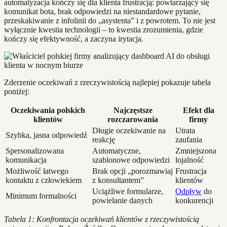
automatyzacja kończy się dla klienta frustracją: powtarzający się
komunikat bota, brak odpowiedzi na niestandardowe pytanie,
przeskakiwanie z infolinii do „asystenta” i z powrotem. To nie jest
wyłącznie kwestia technologii – to kwestia zrozumienia, gdzie
kończy się efektywność, a zaczyna irytacja.
Zderzenie oczekiwań z rzeczywistością najlepiej pokazuje tabela
poniżej:
Oczekiwania polskich
Najczęstsze
Efekt dla
klientów
rozczarowania
firmy
Długie oczekiwanie na
Utrata
Szybka, jasna odpowiedź
reakcję
zaufania
Spersonalizowana
Automatyczne,
Zmniejszona
komunikacja
szablonowe odpowiedzi
lojalność
Możliwość łatwego
Brak opcji „porozmawiaj
Frustracja
kontaktu z człowiekiem
z konsultantem”
klientów
Uciążliwe formularze,
Odpływ
do
Minimum formalności
powielanie danych
konkurencji
Tabela 1: Konfrontacja oczekiwań klientów z rzeczywistością