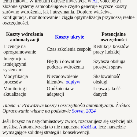
temu mitowi. W krótkim okresie inwestycja w
AI
, voiceboty i
złożone systemy samoobsługowe często generuje wyższe koszty –
zarówno wdrożenia, jak i utrzymania. Dopiero właściwa
konfiguracja, monitorowanie i ciągła optymalizacja przynoszą realne
oszczędności.
Koszty wdrożenia
Potencjalne
Koszty ukryte
automatyzacji
oszczędności
Licencje na
Redukcja kosztów
Czas szkolenia zespołu
oprogramowanie
pracy ludzkiej
Integracje z
Błędy i downtime
Szybsza obsługa
istniejącymi
podczas wdrożenia
prostych spraw
systemami
Modyfikacja
Niezadowolenie
Skalowalność
procesów
klientów,
odpływ
obsługi
Monitoring i
Opóźnienia w
Lepsza jakość
aktualizacje
adaptacji
danych
Tabela 3: Prawdziwe koszty i oszczędności automatyzacji. Źródło:
Opracowanie własne na podstawie
Sovva, 2024
Jeśli liczysz na natychmiastowy zwrot, rozczarujesz się szybciej niż
myślisz. Automatyzacja to nie magiczna
różdżka
, lecz narzędzie
wymagające solidnej strategii i konsekwencji.