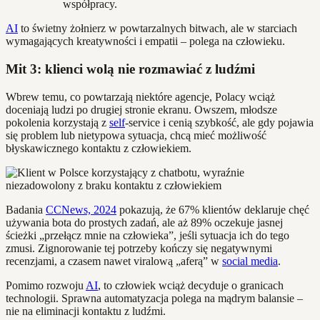
współpracy.
AI
to świetny żołnierz w powtarzalnych bitwach, ale w starciach
wymagających kreatywności i empatii – polega na człowieku.
Mit 3: klienci wolą nie rozmawiać z ludźmi
Wbrew temu, co powtarzają niektóre agencje, Polacy wciąż
doceniają ludzi po drugiej stronie ekranu. Owszem, młodsze
pokolenia korzystają z
self
-service i cenią szybkość, ale gdy pojawia
się problem lub nietypowa sytuacja, chcą mieć możliwość
błyskawicznego kontaktu z człowiekiem.
Badania
CCNews, 2024
pokazują, że 67% klientów deklaruje chęć
używania bota do prostych zadań, ale aż 89% oczekuje jasnej
ścieżki „przełącz mnie na człowieka”, jeśli sytuacja ich do tego
zmusi. Zignorowanie tej potrzeby kończy się negatywnymi
recenzjami, a czasem nawet viralową „aferą” w
social media
.
Pomimo rozwoju
AI
, to człowiek wciąż decyduje o granicach
technologii. Sprawna automatyzacja polega na mądrym balansie –
nie na eliminacji kontaktu z ludźmi.