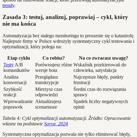
trendy
.
Zasada 3: testuj, analizuj, poprawiaj – cykl, który
nie ma końca
Automatyzacja bez stałego monitoringu to proszenie się o katastrofę.
Najlepsze firmy w Polsce wdrożyły systematyczny cykl testowania i
optymalizacji, który polega na:
Etap cyklu
Co robisz?
Na co zwracasz uwagę?
Testy
A/B
Porównujesz różne
Wskaźnik przekierowań do
komunikatów
wersje bota
człowieka, satysfakcja
Analiza
Przeglądasz
Najczęstsze błędy, punkty
konwersacji
transkrypcje
frustracji
Szybkość
Mierzysz czas
Średni czas do rozwiązania
reakcji
odpowiedzi
sprawy
Wprowadzanie
Aktualizujesz
Spadek liczby negatywnych
poprawek
scenariusze
opinii
Tabela 4: Cykl optymalizacji automatyzacji. Źródło: Opracowanie
własne na podstawie
Sovva, 2024
Systematyczna optymalizacja pozwala nie tylko eliminować błędy,