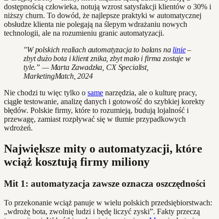
dostępnością człowieka, notują wzrost satysfakcji klientów o 30% i
niższy churn. To dowód, że najlepsze praktyki w automatycznej
obsłudze klienta nie polegają na ślepym wdrażaniu nowych
technologii, ale na rozumieniu granic automatyzacji.
"W polskich realiach automatyzacja to balans na
linie
–
zbyt dużo bota i klient znika, zbyt mało i firma zostaje w
tyle.” — Marta Zawadzka, CX Specialist,
MarketingMatch, 2024
Nie chodzi tu więc tylko o
same
narzędzia, ale o kulturę pracy,
ciągłe testowanie, analizę danych i gotowość do szybkiej korekty
błędów. Polskie firmy, które to rozumieją, budują lojalność i
przewagę, zamiast rozpływać się w tłumie przypadkowych
wdrożeń.
Największe mity o automatyzacji, które
wciąż kosztują firmy miliony
Mit 1: automatyzacja zawsze oznacza oszczędności
To przekonanie wciąż panuje w wielu polskich przedsiębiorstwach:
„wdrożę bota, zwolnię ludzi i będę liczyć zyski”. Fakty przeczą