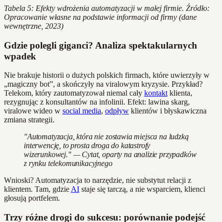
Tabela 5: Efekty wdrożenia automatyzacji w małej firmie. Źródło:
Opracowanie własne na podstawie informacji od firmy (dane
wewnętrzne, 2023)
Gdzie polegli giganci? Analiza spektakularnych
wpadek
Nie brakuje historii o dużych polskich firmach, które uwierzyły w
„magiczny bot”, a skończyły na viralowym kryzysie. Przykład?
Telekom, który zautomatyzował niemal cały
kontakt
klienta,
rezygnując z konsultantów na infolinii. Efekt: lawina skarg,
viralowe wideo w
social media
,
odpływ
klientów i błyskawiczna
zmiana strategii.
"Automatyzacja, która nie zostawia miejsca na ludzką
interwencję, to prosta droga do katastrofy
wizerunkowej." — Cytat, oparty na analizie przypadków
z rynku telekomunikacyjnego
Wnioski? Automatyzacja to narzędzie, nie substytut relacji z
klientem. Tam, gdzie
AI
staje się tarczą, a nie wsparciem, klienci
głosują portfelem.
Trzy różne drogi do sukcesu: porównanie podejść