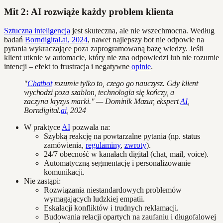
Mit 2: AI rozwiąże każdy problem klienta
Sztuczna inteligencja
jest skuteczna, ale nie wszechmocna. Według
badań
Borndigital.ai, 2024
, nawet najlepszy bot nie odpowie na
pytania wykraczające poza zaprogramowaną bazę wiedzy. Jeśli
klient utknie w automacie, który nie zna odpowiedzi lub nie rozumie
intencji – efekt to frustracja i negatywne
opinie
.
"
Chatbot
rozumie tylko to, czego go nauczysz. Gdy klient
wychodzi poza szablon, technologia się kończy, a
zaczyna kryzys marki." — Dominik Mazur, ekspert
AI
,
Borndigital.
ai
, 2024
W praktyce
AI
pozwala na:
Szybką reakcję na powtarzalne pytania (np. status
zamówienia,
regulaminy
,
zwroty
).
24/7 obecność w kanałach digital (chat, mail, voice).
Automatyczną segmentację i personalizowanie
komunikacji.
Nie zastąpi:
Rozwiązania niestandardowych problemów
wymagających ludzkiej empatii.
Eskalacji konfliktów i trudnych reklamacji.
Budowania relacji opartych na zaufaniu i długofalowej