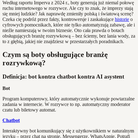
Według raportu Imperva z 2024 r., boty generują już niemal połowę
ruchu internetowego w rozrywce. Ale czy to znak, że imprezy stają
się mniej ludzkie? Jak naprawdę zmieniły polską i światową scenę?
Czeka cię podróż przez fakty, kontrowersje i zaskakujące
historie
o
cyfrowych pomocnikach, które nie tylko automatyzują zabawę, ale i
nieźle namieszają w twoim biznesie. Oto cała prawda o botach
obsługujących branżę rozrywkową – bez ściemy, bez lania wody, za
to z głębią, jakiej nie znajdziesz w przestarzałych poradnikach.
Czym są boty obsługujące branżę
rozrywkową?
Definicja: bot kontra chatbot kontra AI asystent
Bot
Program komputerowy, który automatycznie wykonuje powtarzalne
zadania w internecie. W rozrywce to np. automatyczny moderator
czatu lub biletowy automat.
Chatbot
Interaktywny bot komunikujący się z użytkownikiem w naturalnym
języku – przez chat na stronie, Messengerze, WhatsAppie. Potrafi