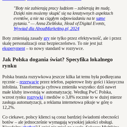
"Boty nie zabierają pracy ludziom – zabierają im nudę.
Dzięki nim możemy skupić się na kreatywnych aspektach
eventów, a nie na ciągłym odpowiadaniu na te
same
pytania." — Anna Zielińska, Head of Digital Events,
Wywiad dla AboutMarketing.pl, 2024
Boty zmieniają zasady
gry
nie tylko przez efektywność, ale i przez
skalę personalizacji oraz bezpieczeństwo. To nie jest już
eksperyment
– to nowy standard w rozrywce.
Jak Polska dogania świat? Specyfika lokalnego
rynku
Polska branża rozrywkowa jeszcze kilka lat temu była podkręcana
ręcznie –
rezerwacje
przez telefon, papierowe listy gości i klasyczna
infolinia. Transformacja cyfrowa zmieniła wszystko: dziś nawet
małe kluby inwestują w automatyzację. Według PwC Polska,
wzrost rynku
rozrywki
i mediów o 3,8% rocznie to w dużej mierze
zasługa automatyzacji, a reklama internetowa pikuje w górę o
12,2%.
Co ciekawe, polscy klienci są coraz bardziej świadomi obecności
botów – ale jednocześnie wymagają wysokiej jakości obsługi.