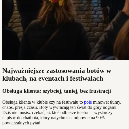
Najważniejsze zastosowania botów w
klubach, na eventach i festiwalach
Obsługa klienta: szybciej, taniej, bez frustracji
Obsługa klienta w klubie czy na festiwalu to
pole
minowe: tłumy,
chaos, presja czasu. Boty wywracają ten świat do góry nogami.
Dziś nie musisz czekać, aż ktoś odbierze telefon – wystarczy
napisać do chatbota, który natychmiast odpowie na 90%
powtarzalnych pytań.