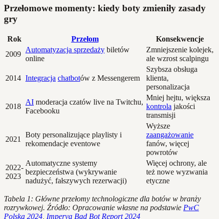
Przełomowe momenty: kiedy boty zmieniły zasady
gry
Rok
Przełom
Konsekwencje
Automatyzacja sprzedaży
biletów
Zmniejszenie kolejek,
2009
online
ale wzrost scalpingu
Szybsza obsługa
2014
Integracja
chatbot
ów z Messengerem
klienta,
personalizacja
Mniej hejtu, większa
AI
moderacja czatów live na Twitchu,
2018
kontrola
jakości
Facebooku
transmisji
Wyższe
Boty personalizujące playlisty i
zaangażowanie
2021
rekomendacje eventowe
fanów, więcej
powrotów
Automatyczne systemy
Więcej ochrony, ale
2022-
bezpieczeństwa (wykrywanie
też nowe wyzwania
2023
nadużyć, fałszywych rezerwacji)
etyczne
Tabela 1: Główne przełomy technologiczne dla botów w branży
rozrywkowej. Źródło: Opracowanie własne na podstawie
PwC
Polska 2024
,
Imperva Bad Bot Report 2024