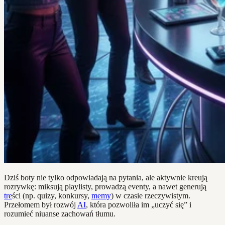
Dziś boty nie tylko odpowiadają na pytania, ale aktywnie kreują
rozrywkę: miksują playlisty, prowadzą eventy, a nawet generują
tre
ści (np. quizy, konkursy,
memy
) w czasie rzeczywistym.
Przełomem był rozwój
AI
, która pozwoliła im „uczyć się” i
rozumieć niuanse zachowań tłumu.