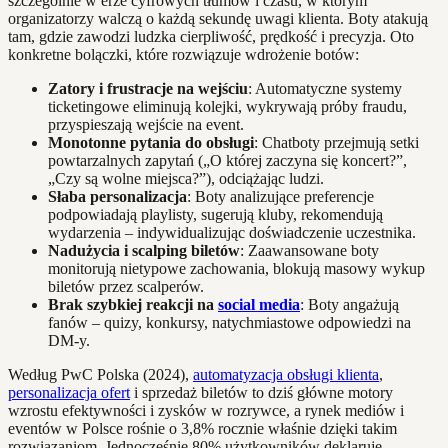
szczególnie w erze cyfrowych tłumów i czasu, w którym
organizatorzy walczą o każdą sekundę uwagi klienta. Boty atakują
tam, gdzie zawodzi ludzka cierpliwość, prędkość i precyzja. Oto
konkretne bolączki, które rozwiązuje wdrożenie botów:
Zatory i frustracje na wejściu
: Automatyczne systemy
ticketingowe eliminują kolejki, wykrywają próby fraudu,
przyspieszają wejście na event.
Monotonne pytania do obsługi
: Chatboty przejmują setki
powtarzalnych zapytań („O której zaczyna się koncert?”,
„Czy są wolne miejsca?”), odciążając ludzi.
Słaba personalizacja
: Boty analizujące preferencje
podpowiadają playlisty, sugerują kluby, rekomendują
wydarzenia – indywidualizując doświadczenie uczestnika.
Nadużycia i scalping biletów
: Zaawansowane boty
monitorują nietypowe zachowania, blokują masowy wykup
biletów przez scalperów.
Brak szybkiej reakcji na
social media
: Boty angażują
fanów – quizy, konkursy, natychmiastowe odpowiedzi na
DM-y.
Według PwC Polska (2024),
automatyzacja obsługi klienta
,
personalizacja ofert
i sprzedaż biletów to dziś główne motory
wzrostu efektywności i zysków w rozrywce, a rynek mediów i
eventów w Polsce rośnie o 3,8% rocznie właśnie dzięki takim
rozwiązaniom. Jednocześnie 80% użytkowników deklaruje