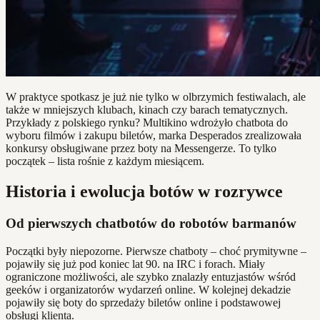
W praktyce spotkasz je już nie tylko w olbrzymich festiwalach, ale
także w mniejszych klubach, kinach czy barach tematycznych.
Przykłady z polskiego rynku? Multikino wdrożyło chatbota do
wyboru filmów i zakupu biletów, marka Desperados zrealizowała
konkursy obsługiwane przez boty na Messengerze. To tylko
początek – lista rośnie z każdym miesiącem.
Historia i ewolucja botów w rozrywce
Od pierwszych chatbotów do robotów barmanów
Początki były niepozorne. Pierwsze chatboty – choć prymitywne –
pojawiły się już pod koniec lat 90. na IRC i forach. Miały
ograniczone możliwości, ale szybko znalazły entuzjastów wśród
geeków i organizatorów wydarzeń online. W kolejnej dekadzie
pojawiły się boty do sprzedaży biletów online i podstawowej
obsługi klienta.