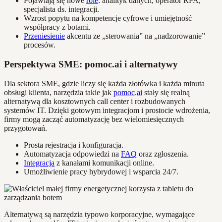
Pojawiają się nowe
role
: analityk danych, operator RPA,
specjalista ds. integracji.
Wzrost popytu na kompetencje cyfrowe i umiejętność
współpracy z botami.
Przeniesienie
akcentu ze „sterowania” na „nadzorowanie”
procesów.
Perspektywa SME: pomoc.ai i alternatywy
Dla sektora SME, gdzie liczy się każda złotówka i każda minuta
obsługi klienta, narzędzia takie jak
pomoc
.
ai
stały się realną
alternatywą dla kosztownych call center i rozbudowanych
systemów IT. Dzięki gotowym integracjom i prostocie wdrożenia,
firmy mogą zacząć automatyzację bez wielomiesięcznych
przygotowań.
Prosta rejestracja i konfiguracja.
Automatyzacja odpowiedzi na
FAQ
oraz zgłoszenia.
Integracja
z kanałami komunikacji online.
Umożliwienie pracy hybrydowej i wsparcia 24/7.
Alternatywą są narzędzia typowo korporacyjne, wymagające