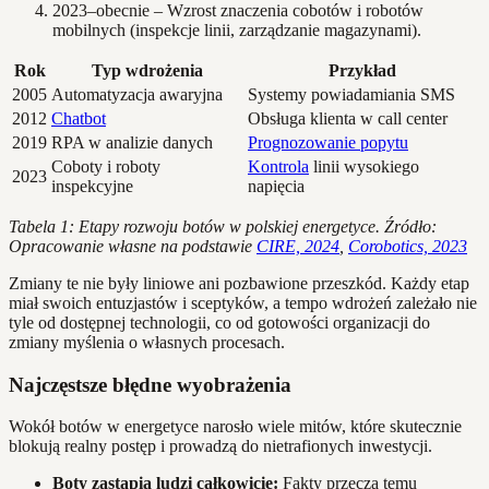
2023–obecnie – Wzrost znaczenia cobotów i robotów
mobilnych (inspekcje linii, zarządzanie magazynami).
Rok
Typ wdrożenia
Przykład
2005
Automatyzacja awaryjna
Systemy powiadamiania SMS
2012
Chatbot
Obsługa klienta w call center
2019
RPA w analizie danych
Prognozowanie popytu
Coboty i roboty
Kontrola
linii wysokiego
2023
inspekcyjne
napięcia
Tabela 1: Etapy rozwoju botów w polskiej energetyce. Źródło:
Opracowanie własne na podstawie
CIRE, 2024
,
Corobotics, 2023
Zmiany te nie były liniowe ani pozbawione przeszkód. Każdy etap
miał swoich entuzjastów i sceptyków, a tempo wdrożeń zależało nie
tyle od dostępnej technologii, co od gotowości organizacji do
zmiany myślenia o własnych procesach.
Najczęstsze błędne wyobrażenia
Wokół botów w energetyce narosło wiele mitów, które skutecznie
blokują realny postęp i prowadzą do nietrafionych inwestycji.
Boty zastąpią ludzi całkowicie:
Fakty przeczą temu