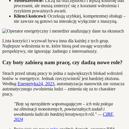
Menedżerowie:
Liczą na oszczędności i lepszą kontrolę nad
procesami, ale muszą zmierzyć się z kosztami wdrożenia i
ryzykiem poważnych awarii.
Klienci końcowi:
Oczekują szybkiej, kompetentnej obsługi –
nie zawsze są gotowi na interakcję wyłącznie z maszyną.
Lista korzyści i wyzwań bywa inna dla każdej z tych grup.
Najlepsze wdrożenia to te, które biorą pod uwagę wszystkie
perspektywy, nie ignorując żadnego z interesariuszy.
Czy boty zabiorą nam pracę, czy dadzą nowe role?
Strach przed utratą pracy to jedna z największych blokad wdrożeń
botów w energetyce. Jednak rzeczywistość jest bardziej złożona.
Według
Energetyka24, 2023
, automatyzacja stanowisk nie oznacza
automatycznego zwolnienia ludzi – zmienia się za to charakter
pracy.
"Boty są narzędziem wspomagającym – ich rola polega
na eliminacji monotonnych, powtarzalnych zadań i
uwalnianiu ludzi do bardziej kreatywnych ról." —
CIRE,
2024