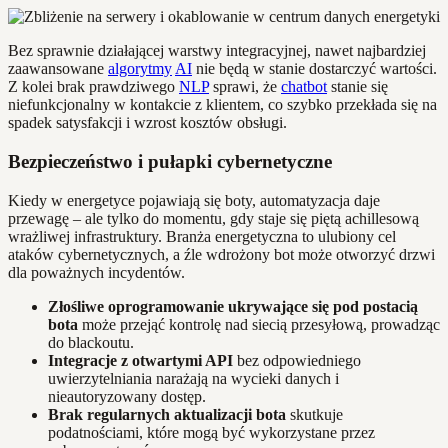
Bez sprawnie działającej warstwy integracyjnej, nawet najbardziej
zaawansowane
algorytmy
AI
nie będą w stanie dostarczyć wartości.
Z kolei brak prawdziwego
NLP
sprawi, że
chatbot
stanie się
niefunkcjonalny w kontakcie z klientem, co szybko przekłada się na
spadek satysfakcji i wzrost kosztów obsługi.
Bezpieczeństwo i pułapki cybernetyczne
Kiedy w energetyce pojawiają się boty, automatyzacja daje
przewagę – ale tylko do momentu, gdy staje się piętą achillesową
wrażliwej infrastruktury. Branża energetyczna to ulubiony cel
ataków cybernetycznych, a źle wdrożony bot może otworzyć drzwi
dla poważnych incydentów.
Złośliwe oprogramowanie ukrywające się pod postacią
bota
może przejąć kontrolę nad siecią przesyłową, prowadząc
do blackoutu.
Integracje z otwartymi API
bez odpowiedniego
uwierzytelniania narażają na wycieki danych i
nieautoryzowany dostęp.
Brak regularnych aktualizacji bota
skutkuje
podatnościami, które mogą być wykorzystane przez