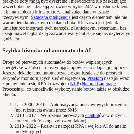
praktyce boty mogą być dyskretne i niewidoczne lub zaskakująco
wszechobecne – działają zarówno w trybie 24/7 w obsłudze klienta,
jak i na zapleczu infrastruktury, analizując dane w czasie
rzeczywistym.
Sztuczna inteligencja
jest często elementem, ale nie
warunkiem koniecznym działania bota. Kluczowa jest jednak
umiejętność integracji tych narzędzi z istniejącymi systemami, bez
czego nawet najbardziej zaawansowany bot staje się bezużytecznym
gadżetem.
Szybka historia: od automatu do AI
Droga od pierwszych automatów do botów wspierających
energetykę w Polsce to fascynująca opowieść o adaptacji i oporze.
Jeszcze dekadę temu automatyzacja ograniczała się do prostych
skryptów monitorujących sieć energetyczną.
Przełom
nastąpił wraz
z pojawieniem się RPA i rozwojem
NLP
(
Natural Language
Processing), co umożliwiło wykorzystanie botów także w obsłudze
klienta.
Lata 2000–2010 – Automatyzacja podstawowych procedur
(np. rejestracja awarii przez SMS).
2010–2017 – Wdrożenia pierwszych
chatbot
ów w dużych
koncernach (obsługa zgłoszeń, faktur).
2018–2022 – Rozkwit narzędzi RPA i wejście
AI
do analiz
predykcyjnych.