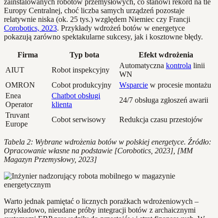
zainstalowanych robotów przemysłowych, co stanowi rekord na tle
Europy Centralnej, choć liczba samych urządzeń pozostaje
relatywnie niska (ok. 25 tys.) względem Niemiec czy Francji
Corobotics, 2023
. Przykłady wdrożeń botów w energetyce
pokazują zarówno spektakularne sukcesy, jak i kosztowne błędy.
Firma
Typ bota
Efekt wdrożenia
Automatyczna
kontrola
linii
AIUT
Robot inspekcyjny
WN
OMRON
Cobot produkcyjny
Wsparcie
w procesie montażu
Enea
Chatbot obsługi
24/7 obsługa zgłoszeń awarii
Operator
klienta
Truvant
Cobot serwisowy
Redukcja czasu przestojów
Europe
Tabela 2: Wybrane wdrożenia botów w polskiej energetyce. Źródło:
Opracowanie własne na podstawie [Corobotics, 2023], [MM
Magazyn Przemysłowy, 2023]
Warto jednak pamiętać o licznych porażkach wdrożeniowych –
przykładowo, nieudane próby integracji botów z archaicznymi