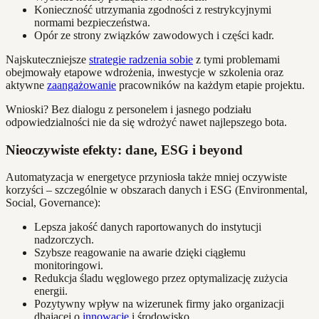
Konieczność utrzymania zgodności z restrykcyjnymi
normami bezpieczeństwa.
Opór ze strony związków zawodowych i części kadr.
Najskuteczniejsze
strategie radzenia sobie
z tymi problemami
obejmowały etapowe wdrożenia, inwestycje w szkolenia oraz
aktywne
zaangażowanie
pracowników na każdym etapie projektu.
Wnioski? Bez dialogu z personelem i jasnego podziału
odpowiedzialności nie da się wdrożyć nawet najlepszego bota.
Nieoczywiste efekty: dane, ESG i beyond
Automatyzacja w energetyce przyniosła także mniej oczywiste
korzyści – szczególnie w obszarach danych i ESG (Environmental,
Social, Governance):
Lepsza jakość danych raportowanych do instytucji
nadzorczych.
Szybsze reagowanie na awarie dzięki ciągłemu
monitoringowi.
Redukcja śladu węglowego przez optymalizację zużycia
energii.
Pozytywny wpływ na wizerunek firmy jako organizacji
dbającej o
innowacje
i środowisko.