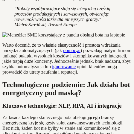
"Roboty współpracujące stają się integralną częścią
procesów produkcyjnych i serwisowych, otwierając
nowe możliwości także dla mniejszych graczy." —
Michał Szociński, Truvant Europe
Warto docenić, że to właśnie elastyczność i prostota wdrażania
narzędzi automatyzujących (jak
pomoc
.
ai
) pozwalają małym firmom
uniknąć pułapki wysokich kosztów i skomplikowanych integracji,
jakie trapią duże koncerny. Jednocześnie jednak, brak nadzoru, zbyt
szybka automatyzacja lub
ignorowanie
opinii klientów mogą
prowadzić do utraty zaufania i reputacji.
Technologiczne podziemie: Jak działa bot
energetyczny pod maską?
Kluczowe technologie: NLP, RPA, AI i integracje
Za fasadą każdego skutecznego bota obsługującego branżę
energetyczną kryje się gęsty splot zaawansowanych technologii.
Bez nich, żaden bot nie byłby w stanie ani komunikować się z
klientami, ani analizować terabajtów danych przesyłowych.