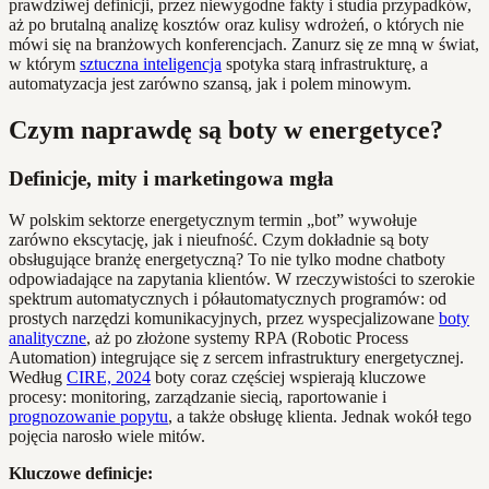
prawdziwej definicji, przez niewygodne fakty i studia przypadków,
aż po brutalną analizę kosztów oraz kulisy wdrożeń, o których nie
mówi się na branżowych konferencjach. Zanurz się ze mną w świat,
w którym
sztuczna inteligencja
spotyka starą infrastrukturę, a
automatyzacja jest zarówno szansą, jak i polem minowym.
Czym naprawdę są boty w energetyce?
Definicje, mity i marketingowa mgła
W polskim sektorze energetycznym termin „bot” wywołuje
zarówno ekscytację, jak i nieufność. Czym dokładnie są boty
obsługujące branżę energetyczną? To nie tylko modne chatboty
odpowiadające na zapytania klientów. W rzeczywistości to szerokie
spektrum automatycznych i półautomatycznych programów: od
prostych narzędzi komunikacyjnych, przez wyspecjalizowane
boty
analityczne
, aż po złożone systemy RPA (Robotic Process
Automation) integrujące się z sercem infrastruktury energetycznej.
Według
CIRE, 2024
boty coraz częściej wspierają kluczowe
procesy: monitoring, zarządzanie siecią, raportowanie i
prognozowanie popytu
, a także obsługę klienta. Jednak wokół tego
pojęcia narosło wiele mitów.
Kluczowe definicje: