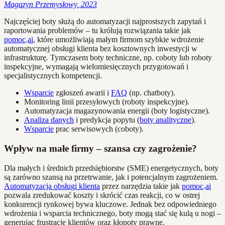
Magazyn Przemysłowy, 2023
Najczęściej boty służą do automatyzacji najprostszych zapytań i
raportowania problemów – tu królują rozwiązania takie jak
pomoc
.
ai
, które umożliwiają małym firmom szybkie wdrożenie
automatycznej obsługi klienta bez kosztownych inwestycji w
infrastrukturę. Tymczasem boty techniczne, np. coboty lub roboty
inspekcyjne, wymagają wielomiesięcznych przygotowań i
specjalistycznych kompetencji.
Wsparcie
zgłoszeń awarii i
FAQ
(np. chatboty).
Monitoring linii przesyłowych (roboty inspekcyjne).
Automatyzacja magazynowania energii (boty logistyczne).
Analiza danych
i predykcja popytu (
boty analityczne
).
Wsparcie
prac serwisowych (coboty).
Wpływ na małe firmy – szansa czy zagrożenie?
Dla małych i średnich przedsiębiorstw (SME) energetycznych, boty
są zarówno szansą na przetrwanie, jak i potencjalnym zagrożeniem.
Automatyzacja obsługi klienta
przez narzędzia takie jak
pomoc
.
ai
pozwala zredukować koszty i skrócić czas reakcji, co w ostrej
konkurencji rynkowej bywa kluczowe. Jednak bez odpowiedniego
wdrożenia i wsparcia technicznego, boty mogą stać się kulą u nogi –
generując frustrację klientów oraz kłopoty prawne.