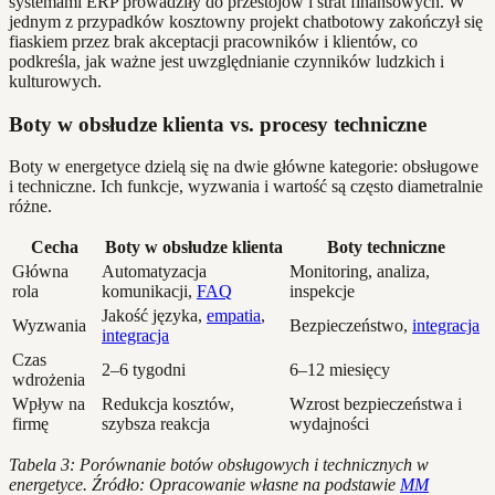
systemami ERP prowadziły do przestojów i strat finansowych. W
jednym z przypadków kosztowny projekt chatbotowy zakończył się
fiaskiem przez brak akceptacji pracowników i klientów, co
podkreśla, jak ważne jest uwzględnianie czynników ludzkich i
kulturowych.
Boty w obsłudze klienta vs. procesy techniczne
Boty w energetyce dzielą się na dwie główne kategorie: obsługowe
i techniczne. Ich funkcje, wyzwania i wartość są często diametralnie
różne.
Cecha
Boty w obsłudze klienta
Boty techniczne
Główna
Automatyzacja
Monitoring, analiza,
rola
komunikacji,
FAQ
inspekcje
Jakość języka,
empatia
,
Wyzwania
Bezpieczeństwo,
integracja
integracja
Czas
2–6 tygodni
6–12 miesięcy
wdrożenia
Wpływ na
Redukcja kosztów,
Wzrost bezpieczeństwa i
firmę
szybsza reakcja
wydajności
Tabela 3: Porównanie botów obsługowych i technicznych w
energetyce. Źródło: Opracowanie własne na podstawie
MM