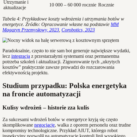
Utrzymanie i
10 000 – 60 000 rocznie
Rocznie
aktualizacje
Tabela 4: Przykładowe koszty wdrożenia i utrzymania botów w
energetyce. Źródło: Opracowanie własne na podstawie
MM
Magazyn Przemysłowy, 2023
,
Corobotics, 2023
Paradoksalnie, często to nie sam bot generuje największe wydatki,
lecz
integracja
z przestarzałymi systemami oraz permanentna
potrzeba szkoleń i aktualizacji. Zignorowanie tych „ukrytych
kosztów” praktycznie zawsze prowadzi do rozczarowania
efektywnością projektu.
Studium przypadku: Polska energetyka
na froncie automatyzacji
Kulisy wdrożeń – historie zza kulis
Za sukcesami wdrożeń botów w energetyce kryją się często
skomplikowane
negocjacje
, walka z oporem personelu oraz trudne
kompromisy technologiczne. Przykład AIUT, którego robot
inspekcyjny pozwolił na automatyzację kontroli linii wysokiego