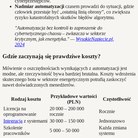
cyberprzestępców.
Nadmiar automatyzacji
czasem prowadzi do sytuacji, gdzie
człowiek przestaje być „ostatnią linią obrony”, co zwiększa
ryzyko katastrofalnych skutków błędów algorytmu.
"Automatyzacja bez kontroli to zaproszenie do
cybernetycznego chaosu – zwłaszcza w sektorze
krytycznym, jak energetyka." —
WysokieNapiecie.pl,
2024
Gdzie zaczynają się prawdziwe koszty?
Mówienie o oszczędnościach wynikających z automatyzacji jest
modne, ale rzeczywistość bywa bardziej brutalna. Koszty wdrożenia
skutecznego bota w sektorze energetycznym potrafią zaskoczyć
nawet doświadczonych menedżerów.
Przykładowe wartości
Rodzaj kosztu
Częstotliwość
(PLN)
Licencja na
20 000 – 200 000
Rocznie
oprogramowanie
rocznie
Integracja
z systemami
30 000 – 150 000
Jednorazowo
Szkolenie
Każda zmiana
5 000 – 50 000
pracowników
systemu